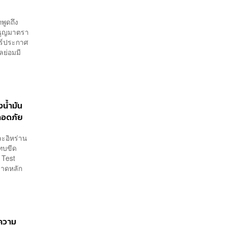
พูดถึง
มนูญมาตรา
าร์ประกาศ
ลย่อมมี
งน้ำมัน
ปลอดภัย
ะอิหร่าน
ะทบขีด
 Test
ลาดหลัก
นความ