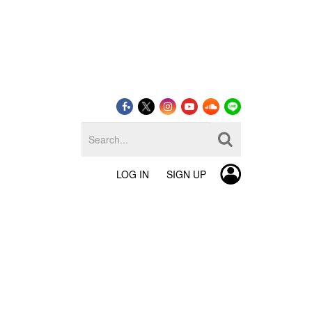
LOG IN
SIGN UP