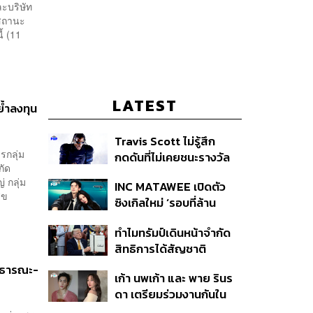
ละบริษัท
ีสถานะ
้ (11
LATEST
ย้ำลงทุน
Travis Scott ไม่รู้สึก
รกลุ่ม
กดดันที่ไม่เคยชนะรางวัล
กัด
แกรมมี่ แม้มีชื่อเข้าชิงมา
 กลุ่ม
INC MATAWEE เปิดตัว
แล้ว 10 ครั้ง
ุข
ซิงเกิลใหม่ ‘รอบที่ล้าน
(Loop)’ ที่ได้ เน PERSES
ทำไมทรัมป์เดินหน้าจำกัด
มาแสดงในมิวสิกวิดีโอ
สิทธิการได้สัญชาติ
อเมริกันโดยกำเนิดอีกครั้ง
สาธารณะ-
เก้า นพเก้า และ พาย รินร
แม้ศาลสูงสุดเคยตัดสิน
ดา เตรียมร่วมงานกันใน
คัดค้าน
‘รสกาล Enchanted