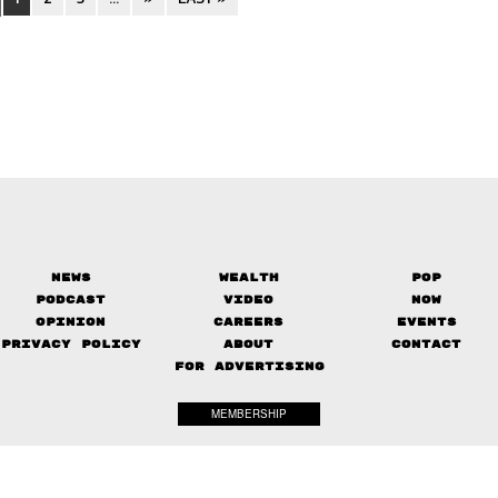
News
Wealth
Pop
Podcast
Video
Now
Opinion
Careers
Events
Privacy Policy
About
Contact
FOR ADVERTISING
MEMBERSHIP