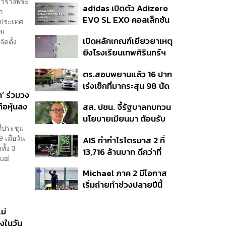
้าร่างพระ
adidas เปิดตัว Adizero
Taste In Time’
ก
EVO SL EXO คอลเล็กชัน
งประเทศ
พิเศษรับฤดูกาล College
ดย
เปิดหลักเกณฑ์เยียวยาเหตุ
ดตั้ง
Football
ยิงโรงเรียนเทพศิรินทร์ฯ
เสียชีวิตรับสูงสุด 3 แสน
ตร.สอบพยานแล้ว 16 ปาก
เจ็บสูงสุด 1 แสน เยียวยา
เร่งเช็กที่มากระสุน 98 นัด
จิตใจ 5 ระดับ
า’ ร่วมวง
ประสานครูภาษาไทยเข้าให้
ือหุ้นลง
สส. ปชน. จี้รัฐบาลทบทวน
ปากคำ
นโยบายเมียนมา ต้อนรับ
ี่ประชุม
‘มินอ่องหล่าย’ ได้แค่
เมื่อวัน
AIS ทำกำไรไตรมาส 2 ที่
สัญญาว่างเปล่า
ทั้ง 3
13,716 ล้านบาท ดีกว่าที่
ual
ประเมินไว้ แต่ยังคงเป้าทั้งปี
Michael ภาค 2 มีโอกาส
เท่าเดิม เน็ตบ้านโตแรงสุด
เริ่มถ่ายทำช่วงปลายปีนี้
7.9%
หรือต้นปีหน้า
ม่
องในวัน