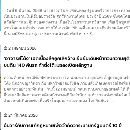
สตรีสากลประจำปี 2569 รางวัลที่ยืนยันถึงความมุ่งมั่นในการบริ
วันที่ 6 มีนาคม 2569 นางสาวตรีนุช เทียนทอง รัฐมนตรีว่าการกระทร
ด้วยหัวใจ เพื่อส่งต่อรสชาติไทยที่ได้รับความไว้วางใจในระดับสา
เป็นประธานในพิธีมอบรางวัล สตรีทำงานดีเด่น ประจำปี 2569 ซึ่งจัดโด
สวัสดิการและคุ้มครองแรงงาน เนื่องในโอกาสวันสตรีสากล เพื่อเชิดชูสตรี
งานโดดเด่นทั่วประเทศ ภายใต้แนวคิด “ขับเคลื่อนเศรษฐกิจด้วยพลังสตรี
นี้ นางศิริพร แดงสุภา ประธานเจ้าหน้าที่บริหาร บริ...
2 เมษายน 2026
‘อาจารย์โต้ง’ เปิดเบื้องลึกถูกเลิกจ้าง ยืนยันเดินหน้าทวงความยุ
ขนดิน 140 คันรถ ท้าตั้งโต๊ะแถลงเปิดหลักฐาน
ความคืบหน้ากรณีข้อพิพาทระหว่างรศ.พ.ต.ท.ดร.กฤษณพงค์ พูตระกูล หรื
โต้ง นักอาชญาวิทยา กับ มหาวิทยาลัยรังสิต ภายหลังเกิดเหตุการณ์สั่งพ้
บุคลากรอย่างกะทันหัน วันนี้ (2 เมษายน) รศ.พ.ต.ท.ดร.กฤษณพงค์ ได้เ
ยื่นหนังสือติดตามความคืบหน้าทางคดีกับสำนักงานตำรวจแห่งชาติพร้อมใ
สัมภาษณ์เปิดเผยข้อเท็จจริงในมุมมองของตนเอง โดยยืนยันว่า...
21 มีนาคม 2026
อันวาร์กับการแก้กฎหมายเพื่อจำกัดวาระนายกรัฐมนตรี 10 ปี