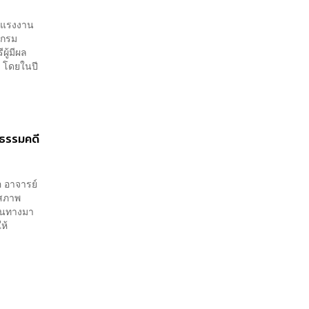
หารงาน
วงแรงงาน
กล
ยกรม
ผู้มีผล
” โดยในปี
ติธรรมคดี
อ อาจารย์
นสภาพ
ดินทางมา
ห้