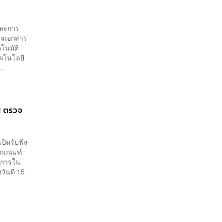
และการ
วจเอกสาร
โนมัติ
ทคโนโลยี
..
ใส ตรวจ
ปิดรับฟัง
ักเกณฑ์
รมการใน
ันที่ 15