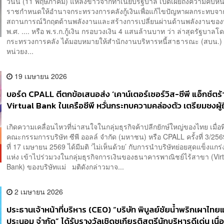
วันนี้ (11 พฤษภาคม) แหล่งข่าวจากทำเนียบรัฐบาล เปิดเผยถึงความคืบหน
ราชกำหนดให้อำนาจกระทรวงการคลังกู้เงินเพื่อแก้ไขปัญหาผลกระทบจา
สถานการณ์วิกฤตด้านพลังงานและสร้างการเปลี่ยนผ่านด้านพลังงานขอ
พ.ศ. .... หรือ พ.ร.ก.กู้เงิน กรอบวงเงิน 4 แสนล้านบาท ว่า ล่าสุดรัฐบาลโ
กระทรวงการคลัง ได้มอบหมายให้สำนักงานบริหารหนี้สาธารณะ (สบน.) จั
หน่วยง...
19 เมษายน 2026
บอร์ด CPALL ตีตกข้อเสนอส่ง ‘เคาน์เตอร์เซอร์วิส-ซีพี แอ็กซ์ตร้
Virtual Bank ในเครือซีพี หวั่นกระทบความคล่องตัว เตรียมชงผู้ถ
มติ 29 พ.ค. นี้
เกิดความเคลื่อนไหวที่น่าสนใจในกลุ่มธุรกิจค้าปลีกยักษ์ใหญ่ของไทย เมื่อท
คณะกรรมการบริษัท ซีพี ออลล์ จำกัด (มหาชน) หรือ CPALL ครั้งที่ 3/2569 
ที่ 17 เมษายน 2569 ได้มีมติ ‘ไม่เห็นด้วย’ กับการนำบริษัทย่อยสุดแข็งแกร่ง
แห่ง เข้าไปร่วมวงในกลุ่มธุรกิจการเงินของธนาคารพาณิชย์ไร้สาขา (Virt
Bank) ของบริษัทแม่ มติดังกล่าวมาจ...
2 เมษายน 2026
ประธานเจ้าหน้าที่บริหาร (CEO) “บริษัท พิบูลย์ชัยน้ำพริกเผาไทยแ
ประนอม จำกัด” ได้รับรางวัลเชิดชูเกียรติสตรีนักบริหารดีเด่น เนื่