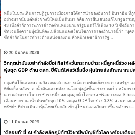
หนึ่งในประเด็นการปฏิรูปการเมืองภายใต้การนำของอันวาร์ อิบราฮิม ที่ถูก
อย่างมากนับแต่หลังช่วงปีใหม่เป็นต้นมา ก็คือ การยื่นเสนอแก้ไขรัฐธรร
43 เพื่อจำกัดวาระการดำรงตำแหน่งนายกรัฐมนตรีไว้เพียง 10 ปี ซึ่งอันว
ชัดเจนถึงความมุ่งมั่นที่จะเปลี่ยนแปลงเงื่อนไขการครองอำนาจนี้ว่า “บุคค
ขีดจำกัดในการดำรงตำแหน่งของตน หัวหน้าเลขาธิการรัฐ...
20 มีนาคม 2026
วิกฤตน้ำมันเขย่ากำลังซื้อ! ทิสโก้หวั่นกระทบชำระหนี้ลูกหนี้ร่วง หลั
พุ่งฉุด GDP ด้าน ตลท. ชี้ฟันด์โฟลว์เริ่มนิ่ง หุ้นไทยส่งสัญญาณ
กลุ่มทิสโก้แสดงความกังวลต่อสถานการณ์ความขัดแย้งระหว่างสหรัฐฯ แล
ที่ยืดเยื้อ หลังราคาน้ำมันและพลังงานโลกพุ่งสูงขึ้นอย่างรวดเร็ว หวั่นกร
ความสามารถในการชำระหนี้ของกลุ่มลูกค้าโดยตรง พร้อมกางผล Stress
เตือนหากราคาน้ำมันขยับทุก 10% จะฉุด GDP ไทยร่วง 0.3% สวนทางต
ทรัพย์ฯ ที่ประเมินว่าหุ้นไทยเริ่มกลับเข้าสู่โซนปลอดภัยมากขึ้น หลังกระ...
11 มีนาคม 2026
‘ดีลอยท์’ ชี้ AI กำลังพลิกภูมิทัศน์วิชาชีพบัญชีทั่วโลก พร้อมเตือ