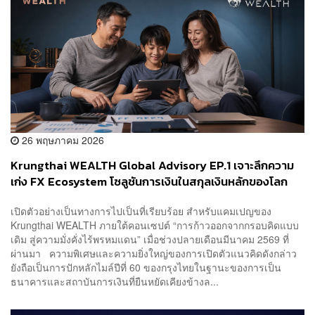
26 พฤษภาคม 2026
Krungthai WEALTH Global Advisory EP.1 เจาะลึกความ
เก่ง FX Ecosystem โซลูชันการเงินในสกุลเงินหลักของโลก
บทบาทสำคัญต่อการบริหารความมั่งคั่ง ธุรกิจ และการ
เปิดตัวอย่างเป็นทางการไปเป็นที่เรียบร้อย สำหรับแคมเปญของ
วางแผนอนาคตครอบครัว
Krungthai WEALTH ภายใต้คอนเซปต์ “การก้าวออกจากกรอบคิดแบบ
เดิม สู่ความมั่งคั่งไร้พรหมแดน” เมื่อช่วงปลายเดือนมีนาคม 2569 ที่
ผ่านมา ความพิเศษและความยิ่งใหญ่ของการเปิดตัวแนวคิดดังกล่าว
ยังถือเป็นการปักหลักไมล์ปีที่ 60 ของกรุงไทยในฐานะของการเป็น
ธนาคารและสถาบันการเงินที่ยืนหยัดเคียงข้างล...