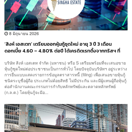
8 มิถุนายน 2026
‘สิงห์ เอสเตท’ เตรียมออกหุ้นกู้ชุดใหม่ อายุ 3 ปี 3 เดือน
ดอกเบี้ย 4.60 – 4.80% ต่อปี ได้เครดิตเรทติ้งจากทริสฯ ที่
BBB- ย้ำธุรกิจมีกระแสเงินสดที่มั่นคง
บริษัท สิงห์ เอสเตท จำกัด (มหาชน) หรือ S เตรียมพร้อมที่จะเสนอขาย
หุ้นกู้ชุดใหม่ต่อประชาชนเป็นการทั่วไป โดยปัจจุบันบริษัทฯ อยู่ระหว่าง
การยื่นแบบแสดงรายการข้อมูลตราสารหนี้ (filing) เพื่อเสนอขายหุ้นกู้
ชนิดระบุชื่อผู้ถือ ประเภทไม่ด้อยสิทธิ ไม่มีประกัน และมีผู้แทนผู้ถือหุ้นกู้
ต่อสำนักงานคณะกรรมการกำกับหลักทรัพย์และตลาดหลักทรัพย์
(ก.ล.ต.) โดยหุ้นกู้จะมีอ...