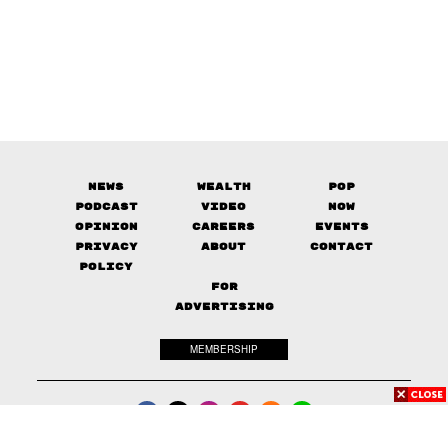
News
Wealth
Pop
Podcast
Video
Now
Opinion
Careers
Events
Privacy
About
Contact
Policy
FOR
ADVERTISING
MEMBERSHIP