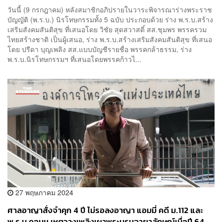
วันนี้ (9 กรกฎาคม) หลังสมาชิกอภิปรายในวาระพิจารณาร่างพระราช
บัญญัติ (พ.ร.บ.) นิรโทษกรรมทั้ง 5 ฉบับ ประกอบด้วย ร่าง พ.ร.บ.สร้าง
เสริมสังคมสันติสุข ที่เสนอโดย วิชัย สุดสวาสดิ์ สส.ชุมพร พรรครวม
ไทยสร้างชาติ เป็นผู้เสนอ, ร่าง พ.ร.บ.สร้างเสริมสังคมสันติสุข ที่เสนอ
โดย ปรีดา บุญเพลิง สส.แบบบัญชีรายชื่อ พรรคกล้าธรรม, ร่าง
พ.ร.บ.นิรโทษกรรมฯ ที่เสนอโดยพรรคก้าวไ...
27 พฤษภาคม 2024
ศาลอาญาสั่งจำคุก 4 ปี ไม่รอลงอาญา แอมมี่ คดี ม.112 และ
พ.ร.บ.คอมฯ เหตุวางเพลิงเผาพระบรมฉายาลักษณ์เมื่อปี 64