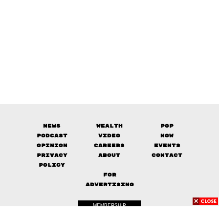
News
Wealth
Pop
Podcast
Video
Now
Opinion
Careers
Events
Privacy
About
Contact
Policy
FOR
ADVERTISING
MEMBERSHIP