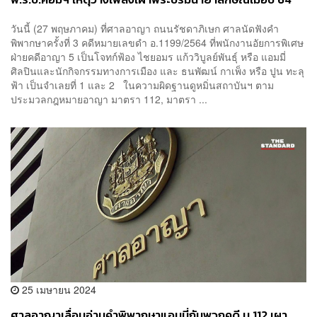
วันนี้ (27 พฤษภาคม) ที่ศาลอาญา ถนนรัชดาภิเษก ศาลนัดฟังคำ
พิพากษาครั้งที่ 3 คดีหมายเลขดำ อ.1199/2564 ที่พนักงานอัยการพิเศษ
ฝ่ายคดีอาญา 5 เป็นโจทก์ฟ้อง ไชยอมร แก้ววิบูลย์พันธุ์ หรือ แอมมี่
ศิลปินและนักกิจกรรมทางการเมือง และ ธนพัฒน์ กาเพ็ง หรือ ปูน ทะลุ
ฟ้า เป็นจำเลยที่ 1 และ 2 ในความผิดฐานดูหมิ่นสถาบันฯ ตาม
ประมวลกฎหมายอาญา มาตรา 112, มาตรา ...
25 เมษายน 2024
ศาลอาญาเลื่อนอ่านคำพิพากษาแอมมี่กับพวกคดี ม.112 เผา