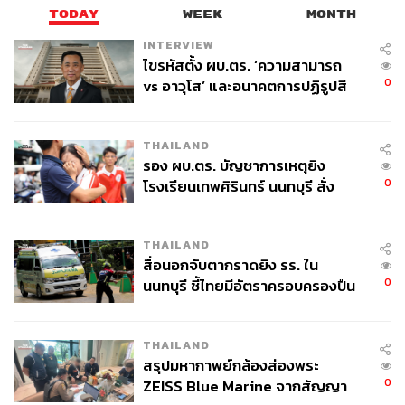
กฎหมาย
TODAY
WEEK
MONTH
INTERVIEW
หากปล่อยชั่วคราวไปเชื่อว่าผู้ต้องหาจะไปก่อเหตุอันตราย
ไขรหัสตั้ง ผบ.ตร. ‘ความสามารถ
ประการอื่นอีก ตาม ป.วิ.อ.มาตรา 108/1(3) ประกอบกับ
0
vs อาวุโส’ และอนาคตการปฏิรูปสี
พนักงานสอบสวนคัดค้านการประกันตัว จึงไม่มีเหตุที่จะปล่อย
กากี กับ พล.ต.อ. เอก อังสนานนท์
ชั่วคราวระหว่างสอบสวน ให้ยกคำร้อง แจ้งคำสั่งให้ผู้ต้องหา
และผู้ยื่นคำร้องขอปล่อยชั่วคราวทราบเป็นหนังสือโดยเร็ว
THAILAND
รอง ผบ.ตร. บัญชาการเหตุยิง
เวลา 21.50 น. ศาลอ่านคำสั่งคำร้องขอปล่อยชั่วคราวของผู้
0
โรงเรียนเทพศิรินทร์ นนทบุรี สั่ง
ต้องหาลำดับที่ 9 ว่า พิเคราะห์พฤติการณ์แห่งคดีแล้ว เห็นว่า
ค้นหา 2 รอบยืนยันไร้คนติดค้าง พบ
ตามข้อกล่าวหาผู้ต้องหาได้กระทำการโดยไม่เกรงกลัวต่อ
ศพปู่-ย่าที่บ้านพักผู้ก่อเหตุ
THAILAND
กฎหมายบ้านเมือง ทั้งไม่คำนึงถึงความปลอดภัยและความ
สื่อนอกจับตากราดยิง รร. ใน
สงบเรียบร้อยของสังคมโดยรวมในสภาวะที่เกิดการระบาด
0
นนทบุรี ชี้ไทยมีอัตราครอบครองปืน
ของโรคติดเชื้อไวรัสโคโรนา 2019 ในวงกว้าง หากปล่อย
สูงในระดับต้นของภูมิภาค
ชั่วคราวไปเชื่อว่าผู้ต้องหาจะไปก่อเหตุอันตรายประการอื่น
อีก ตาม ป.วิ.อ.มาตรา 108/1(3) ประกอบกับพนักงานสอบสวน
THAILAND
คัดค้านการประกันตัว จึงไม่มีเหตุที่จะปล่อยชั่วคราวระหว่าง
สรุปมหากาพย์กล้องส่องพระ
สอบสวน ให้ยกคำร้อง แจ้งคำสั่งให้ผู้ต้องหาและผู้ยื่นคำร้อง
0
ZEISS Blue Marine จากสัญญา
ขอปล่อยชั่วคราวทราบโดยเร็วเป็นหนังสือโดยเร็ว