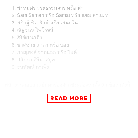
พรหมศร วีระธรรมจารี หรือ ฟ้า
Sam Samart หรือ Samat หรือ แซม สาแมท
พริษฐ์ ชิวารักษ์ หรือ เพนกวิน
ณัฐชนน ไพโรจน์
สิริชัย นาถึง
ชาติชาย แกดำ หรือ บอย
ภาณุพงศ์ จาดนอก หรือ ไมค์
ปนัดดา ศิริมาศกูล
ธนพัฒน์ กาเพ็ง
พนักงานสอบสวนยื่นคำร้องฝากขังผู้ต้องหาทั้ง 9 มีข้อหาดังนี้
READ MORE
ข้อหาที่ 1 มั่วสุมกันตั้งแต่ 10 คนขึ้นไป ใช้กำลังประทุษร้าย
ขู่เข็ญว่าจะใช้กำลังประทุษร้ายหรือกระทำการอย่างหนึ่ง
อย่างใดให้เกิดการวุ่นวายขึ้นในบ้านเมือง โดยผู้กระทำความ
ผิดเป็นหัวหน้าหรือเป็นผู้มีหน้าที่สั่งการในการกระทำความ
ผิดนั้น (ผู้ต้องหาลำดับที่ 2 ไม่ถูกกล่าวหาว่าเป็นหัวหน้าหรือ
เป็นผู้มีหน้าที่สั่งการ)