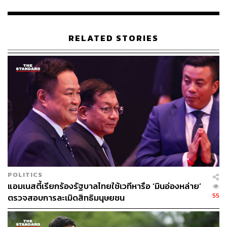
ป้องกันและควบคุมการแพร่ระบาดของโรคติดเชื้อไวรัส
โคโรนา 2019 (โควิด-19) ลงวันที่ 18 กรกฎาคม 2564 ข้อ 8
ข้อหาที่ 6 ร่วมกันทำการโฆษณาโดยใช้เครื่องขยายเสียงด้วย
RELATED STORIES
กำลังไฟฟ้าโดยไม่ได้รับอนุญาต (ยกเว้นผู้ต้องหาลำดับที่ 2
และ 5)
ข้อหาที่ 7 ร่วมกันทำร้ายร่างกายเจ้าพนักงานซึ่งกระทำการ
ตามหน้าที่จนเป็นเหตุให้เกิดอันตรายแก่กายหรือจิตใจและ
ร่วมกันทำให้เสียทรัพย์ (ยกเว้นผู้ต้องหาลำดับที่ 1, 3, 6 และ 9)
พฤติการณ์ตามที่ถูกกล่าวหาสืบเนื่องมาจากเมื่อวันที่ 2
สิงหาคม เจ้าหน้าที่ตำรวจกองบัญชาการตำรวจนครบาลได้
จับกุมตัว จตุภัทร์ บุญภัทรรักษา หรือ ไผ่ ดาวดิน กับพวก มา
ควบคุมที่กองบังคับการตำรวจตระเวนชายแดนภาค 1 หมู่ 6
POLITICS
ตำบาลคลองห้า อำเภอคลองหลวง จังหวัดปทุมธานี ซึ่งอยู่ใน
แอมเนสตี้เรียกร้องรัฐบาลไทยใช้เวทีหารือ ‘มินอ่องหล่าย’
พื้นที่รับผิดชอบของ สภ.คลองห้า ต่อมาวันเดียวกัน พริษฐ์, ณัฐ
55
ตรวจสอบการละเมิดสิทธิมนุษยชน
ชนน, ปนัดดา, ภาณุพงศ์, ธนพัฒน์, พรหมศร, ชาติชาย, สิริชัย
เป็นแกนนำหรือเป็นผู้มีหน้าที่สั่งการให้มีการมั่วสุมกันมีผู้เข้า