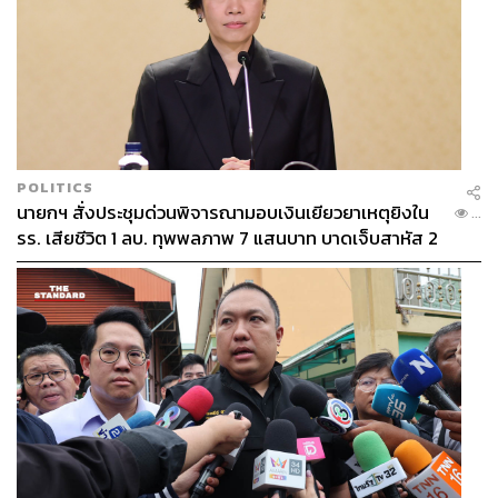
POLITICS
นายกฯ สั่งประชุมด่วนพิจารณามอบเงินเยียวยาเหตุยิงใน
...
รร. เสียชีวิต 1 ลบ. ทุพพลภาพ 7 แสนบาท บาดเจ็บสาหัส 2
แสนบาท บาดเจ็บเล็กน้อย 1 แสนบาท