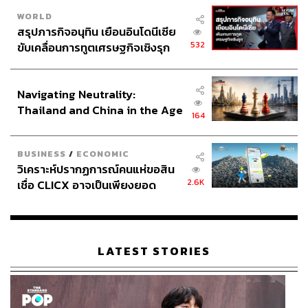
ศาลอาญาระหว่างประเทศ
เพนกวิน-พริษฐ์ ชิวารักษ์
WORLD
ณัฐชนน ไพโรจน์
ไมค์-ภาณุพงศ์ จาดนอก
สรุปภารกิจอนุทิน เยือนอินโดนีเซีย
การประกันตัว
ฟ้า-พรหมศร วีระธรรมจารี
532
ขับเคลื่อนการทูตเศรษฐกิจเชิงรุก
ประกาศหุ้นส่วนยุทธศาสตร์ไทย –
อินโดนีเซีย
Navigating Neutrality:
Thailand and China in the Age
164
of a New Global Order
BUSINESS
/
ECONOMIC
109
วิเคราะห์ปรากฏการณ์คนแห่ขอสิน
2.6K
เชื่อ CLICX อาจเป็นเพียงยอด
ภูเขาน้ำแข็ง ของปัญหาหนี้ครัว
ABOUT THE AUTHOR
เรือนไทยที่ถูกซุกไว้
THE STANDARD TEAM
LATEST STORIES
กองบรรณาธิการ THE STANDARD