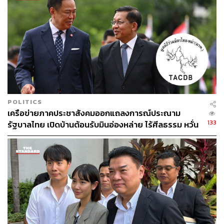
ร่วมกิจกรรมจำนวนมาก ตั้งแต่ 10 คนขึ้นไป ใช้กำลัง
ประทุษร้ายหรือขู่เข็ญว่าจะใช้กำลังประทุษร้ายให้เกิดการ
วุ่นวายขึ้นในบ้านเมือง
โดยพริษฐ์กับพวกมีการสลับกันขึ้นพูดปราศรัยบนรถที่มีเครื่อง
ขยายเสียงโดยไม่มีการขออนุญาต มีการพูดปลุกเร้า กดดันให้
เจ้าหน้าที่ตำรวจปล่อยตัวจตุภัทร์กับพวกที่ถูกจับกุมและ
ควบคุมตัวอยู่ภายใน บก.ตชด.ภ.1 ออกมา และมีการก่อความ
วุ่นวายโดยใช้รถยนต์ปิดกั้นถนนลักษณะเป็นการขัดขวางการ
POLITICS
เครือข่ายภาคประชาสังคมออกแถลงการณ์ประณาม
จราจรทำให้ชาวบ้านได้รับความเดือดร้อนวุ่นวายในบ้าน
133
รัฐบาลไทย เปิดบ้านต้อนรับมินอ่องหล่าย ไร้ศีลธรรม หวั่น
เมือง ทั้งยังได้ปราศรัยโจมตีการทำงานของเจ้าหน้าที่และ
ถูกใช้เป็นเครื่องมือกดขี่ชาวเมียนมา
รัฐบาล
เวลา 15.00 น. ทนายความของผู้ต้องหาลำดับที่ 1-9 ขอ
คัดค้านการขอฝากขังครั้งที่ 1 และขอให้ศาลไต่สวนพนักงาน
สอบสวน ศาลออกนั่งพิจารณาโดยมีบุคคลที่ผู้ต้องหาทั้ง 9 คน
ไว้วางใจเข้าร่วมฟังการพิจารณาหน้าห้องพิจารณาคดีที่ 9
ก่อนการไต่สวนศาลได้อ่านและอธิบายคำร้องขอฝากขังของ
พนักงานสอบสวนและแจ้งสิทธิตามกฎหมายให้ผู้ต้องหาทราบ