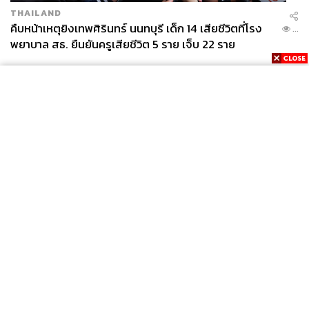
THAILAND
คืบหน้าเหตุยิงเทพศิรินทร์ นนทบุรี เด็ก 14 เสียชีวิตที่โรง
...
พยาบาล สธ. ยืนยันครูเสียชีวิต 5 ราย เจ็บ 22 ราย
News
Wealth
Pop
Podcast
Video
Now
Opinion
Careers
Events
Privacy
About
Contact
Policy
FOR
ADVERTISING
MEMBERSHIP