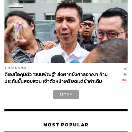
เดียวกันกับความผิดที่ถูกกล่าวหาในคดีนี้ มีเหตุอันควรเชื่อว่า
จะก่อเหตุอันตรายประการอื่น เมื่อผู้ต้องหาไม่ได้รับการปล่อย
ชั่วคราว และมีเหตุจำเป็นที่จะสอบสวน พนักงานสอบสวน
ชอบที่จะยื่นคำร้องต่อศาลขอให้ออกหมายขังได้ เมื่อพนักงาน
สอบสวนยังดำเนินการสอบสวนไม่แล้วเสร็จ กรณีมีเหตุจำเป็น
เพื่อทำการสอบสวนต่อไป จึงอนุญาตให้ฝากขังผู้ต้องหาได้
ตามขอ
ศาลแจ้งสิทธิในการขอปล่อยชั่วคราว ผู้ต้องหาลำดับที่ 1-9
ยื่นคำร้องขอปล่อยชั่วคราวต่อศาล
THAILAND
​ดีเอสไอคุมตัว ‘ชนนพัฒฐ์’ ส่งฝากขังศาลอาญา ค้าน
เวลา 21.40 น. ศาลอ่านคำสั่งคำร้องขอปล่อยชั่วคราวของผู้
150
ประกันชั้นสอบสวน เจ้าตัวหน้าเครียดแต่ย้ำคำเดิม
ต้องหาลำดับที่ 1, 2, 3, 4, 5, 6, 7 และ 8 ว่า พิเคราะห์
“บริสุทธิ์-ปฏิเสธทุกข้อหา”
พฤติการณ์แห่งคดีแล้ว เห็นว่าตามข้อกล่าวหาผู้ต้องหาได้
MORE
กระทำการโดยไม่เกรงกลัวต่อกฎหมายบ้านเมือง ทั้งไม่คำนึง
ถึงความปลอดภัยและความสงบเรียบร้อยของสังคมโดยรวม
ในภาวะที่เกิดการระบาดของโรคติดเชื้อไวรัสโคโรนา 2019
ในวงกว้าง ทั้งที่ผู้ต้องหาอยู่ระหว่างถูกดำเนินคดีอื่นอันเป็น
MOST POPULAR
พฤติการณ์ที่แสดงให้เห็นว่าผู้ต้องหาไม่ยำเกรงต่อ