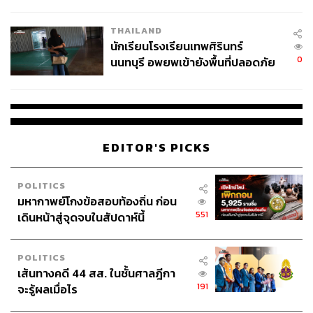
ผลิต 8.3 ล้าน สู่ข้อพิพาท ‘มา
เวลล์ฯ’ ฟ้อง ‘โทน บางแค’ ผิดนัด
ขณะที่วันเดียวกัน ในส่วนของพริษฐ์ ที่ศาลอาญามีการ
THAILAND
จ่ายหนี้-แอบระบุแบรนด์
นักเรียนโรงเรียนเทพศิรินทร์
ไต่สวนเพิกถอนการปล่อยชั่วคราว โดยภายหลังการไต่สวน
0
นนทบุรี อพยพเข้ายังพื้นที่ปลอดภัย
ศาลมีคำสั่งว่าพิเคราะห์คำร้องขอเพิกถอนการปล่อยชั่วคราว
ชั่วคราว หลังเหตุใช้อาวุธปืนภายใน
เพิ่มเติมที่ 1 ฉบับลงวันที่วันนี้ทั้งสองฉบับ ประกอบพยานหลัก
โรงเรียนคลี่คลาย
ฐานตามเอกสารแนบท้ายคำร้องทั้งสองแล้ว เห็นว่า ในส่วน
ของจำเลยที่ 1 ข้อเท็จจริงตามพยานหลักฐานดังกล่าวรับฟังได้
อย่างชัดแจ้ง โดยไม่จำต้องทำการไต่สวนเพื่อให้ได้ข้อเท็จจริง
EDITOR'S PICKS
ปรากฏเพิ่มเติมอีกการกระทำของจำเลยที่ 1 ดังกล่าว ถือว่า
จำเลยที่ 1 มีเจตนาด้อยค่าหรือลดคุณค่าของสถาบันฯ และจะ
มีผลเสื่อมเสียต่อสถาบันฯ ในที่สุด อันเป็นการฝ่าฝืนเงื่อนไขที่
POLITICS
ศาลมีคำสั่งอนุญาตให้ปล่อยชั่วคราวจำเลยที่ 1 ทั้งศาลเคยตัก
มหากาพย์โกงข้อสอบท้องถิ่น ก่อน
เตือนจำเลยที่ 1 และกำชับจำเลยที่ 1 ผ่านผู้กำกับดูแลมาแล้ว
551
เดินหน้าสู่จุดจบในสัปดาห์นี้
จึงให้เพิกถอนการปล่อยชั่วคราวจำเลยที่ 1 ให้ผู้ประกันส่งตัว
จำเลยที่ 1 ต่อศาลภายใน 3 วัน แจ้งคำสั่งให้ผู้ประกันจำเลยที่
POLITICS
1 และจำเลยที่ 1 ทราบ
เส้นทางคดี 44 สส. ในชั้นศาลฎีกา
191
จะรู้ผลเมื่อไร
TAGS:
สิริชัย นาถึง
แซม สาแมท
บอย-ชาติชาย แกดำ
ปนัดดา ศิริมาศกูล
ธนพัฒน์ กาเพ็ง