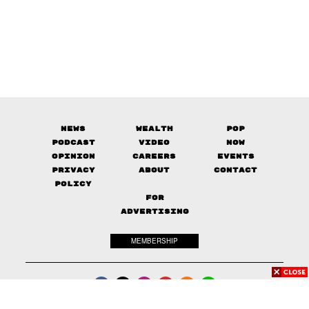
News
Wealth
Pop
Podcast
Video
Now
Opinion
Careers
Events
Privacy
About
Contact
Policy
FOR
ADVERTISING
MEMBERSHIP