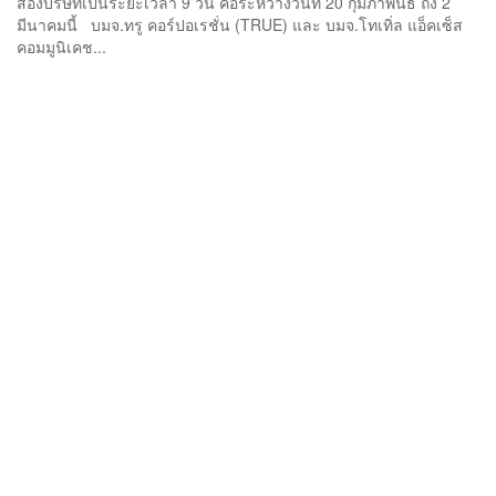
สองบริษัทเป็นระยะเวลา 9 วัน คือระหว่างวันที่ 20 กุมภาพันธ์ ถึง 2
มีนาคมนี้ บมจ.ทรู คอร์ปอเรชั่น (TRUE) และ บมจ.โทเทิ่ล แอ็คเซ็ส
คอมมูนิเคช...