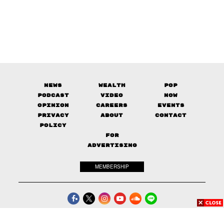
News
Wealth
Pop
Podcast
Video
Now
Opinion
Careers
Events
Privacy
About
Contact
Policy
FOR
ADVERTISING
MEMBERSHIP
© 2017-
2026
The Standard. All rights reserved.