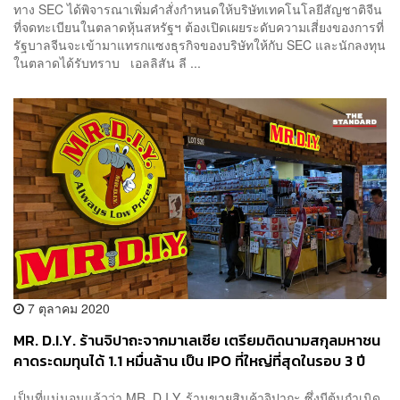
ทาง SEC ได้พิจารณาเพิ่มคำสั่งกำหนดให้บริษัทเทคโนโลยีสัญชาติจีน
ที่จดทะเบียนในตลาดหุ้นสหรัฐฯ ต้องเปิดเผยระดับความเสี่ยงของการที่
รัฐบาลจีนจะเข้ามาแทรกแซงธุรกิจของบริษัทให้กับ SEC และนักลงทุน
ในตลาดได้รับทราบ เอลลิสัน ลี ...
7 ตุลาคม 2020
MR. D.I.Y. ร้านจิปาถะจากมาเลเซีย เตรียมติดนามสกุลมหาชน
คาดระดมทุนได้ 1.1 หมื่นล้าน เป็น IPO ที่ใหญ่ที่สุดในรอบ 3 ปี
เป็นที่แน่นอนแล้วว่า MR. D.I.Y. ร้านขายสินค้าจิปาถะ ซึ่งมีต้นกำเนิด