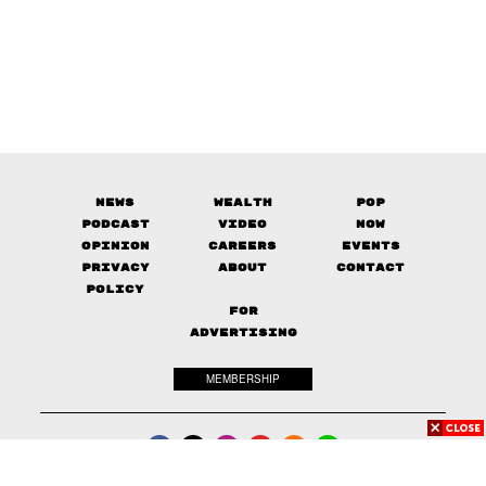
News
Wealth
Pop
Podcast
Video
Now
Opinion
Careers
Events
Privacy
About
Contact
Policy
FOR
ADVERTISING
MEMBERSHIP