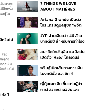
7 THINGS WE LOVE
อนสิงหาคม
้อีกครั้ง
ABOUT MATIÈRES
นอยู่ใน
FÉCALES
Ariana Grande เปิดตัว
โปรแกรมดูแลสุขภาพจิต
สำหรับคนในอุตสาหกรรม
JYP จ่ายเงินกว่า 46 ล้าน
ดนตรี
หรือไม่
บาทต่อปี สำหรับการทำโรง
อาหารออร์แกนิกในบริษัท
สมาชิกใหม่! ลูอิส แฮมิลตัน
่ สอง
เปิดตัว ‘Halo’ โกลเดนรี
รษฐกิจ
ทรีฟเวอร์ตัวใหม่
ยการเงิน
พริษฐ์เปิดเส้นทางการเงิน
เลี่ยงไม่
โยงคดีฮั้ว สว. อีก 4
จังหวัด พบ ส.อบจ.
ญี่ปุ่นเผย จีน ขึ้นแท่นผู้นำ
อำนาจเจริญโอนเงินให้เจ้า
การใช้จ่ายด้านวิจัยและ
หน้าที่ กกต. ฝ่ายสืบสวน
 ยังมี
พัฒนาโลก กวาดสัดส่วน
งานวิจัยถูกอ้างอิงสูงสุด
แซงสหรัฐฯ