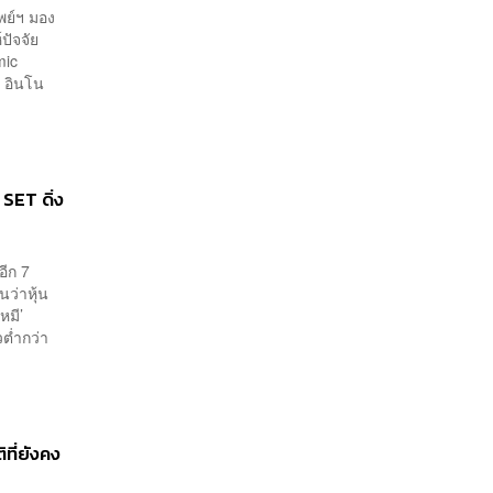
พย์ฯ มอง
ปัจจัย
mic
์ อินโน
 SET ดิ่ง
อีก 7
นว่าหุ้น
หมี’
ต่ำกว่า
ที่ยังคง