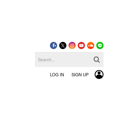
LOG IN
SIGN UP