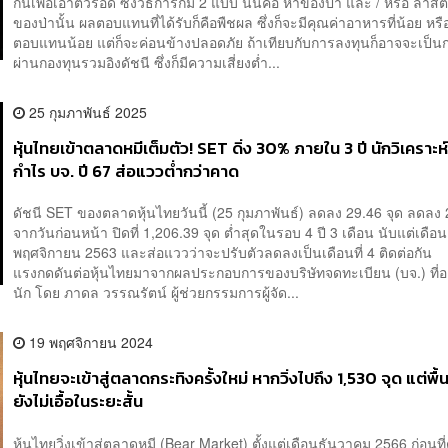
กินเพื่อเอาตัวรอด ซึ่งวิธีการก็มี 2 แบบ นั่นคือ หาของป่า และ / หรือ ล่าสั
ของป่านั้น ผลตอบแทนที่ได้รับก็คือพืชผล ซึ่งก็จะมีคุณค่าอาหารที่น้อย หรื
ตอบแทนน้อย แต่ก็จะค่อนข้างปลอดภัย ถ้าเทียบกับการลงทุนก็อาจจะเป็น
ผ่านกองทุนรวมอิงดัชนี ซึ่งก็มีความเสี่ยงต่ำ...
25 กุมภาพันธ์ 2025
หุ้นไทยเข้าตลาดหมีเต็มตัว! SET ดิ่ง 30% ภายใน 3 ปี นักวิเคราะห
กำไร บจ. ปี 67 ส่อแววต่ำกว่าคาด
ดัชนี SET ของตลาดหุ้นไทยวันนี้ (25 กุมภาพันธ์) ลดลง 29.46 จุด ลดลง
จากวันก่อนหน้า ปิดที่ 1,206.39 จุด ต่ำสุดในรอบ 4 ปี 3 เดือน นับแต่เดือน
พฤศจิกายน 2563 และส่อแววว่าจะปรับตัวลดลงเป็นเดือนที่ 4 ติดต่อกัน 
แรงกดดันต่อหุ้นไทยมาจากผลประกอบการของบริษัทจดทะเบียน (บจ.) ที่อ
นัก โดย ภาดล วรรณรัตน์ ผู้ช่วยกรรมการผู้จัด...
19 พฤศจิกายน 2024
หุ้นไทยจะเข้าสู่ตลาดกระทิงครั้งใหม่ หากวิ่งไปถึง 1,530 จุด แต่พ
ยังไม่เอื้อในระยะสั้น
หุ้นไทยวิ่งเข้าสู่ตลาดหมี (Bear Market) ตั้งแต่เดือนธันวาคม 2566 ก่อนที