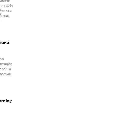
ทธ์จาก
การณ์ว่า
่ำลงต่อ
ี้ยของ
.
าดหมี
จาก
เศรษฐกิจ
ญี่ปุ่น
ดการเงิน
Morning