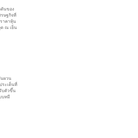
ดดันของ
รษฐกิจที่
ราคาหุ้น
ุด ณ เย็น
ผันผวน
ระเด็นที่
บตัวขึ้น
แบบหมี