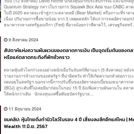
วันนี้ (12 สิงหาคม) David Roche นักลงทุนมากประสบการณ์ และนักกลยุ
Quantum Strategy กล่าวในรายการ Squawk Box Asia ของ CNBC คาด
ในปี 2025 ตลาดจะเข้าสู่ภาวะตลาดหมี (Bear Market) หรือภาวะที่ราคาต
เนื่อง ปริมาณการซื้อขายน้อย จาก 3 เหตุผลหลัก ได้แก่ การลดอัตราดอกเบ
ธนาคารกลางสหรัฐอเมริกา (Fed) ที่อาจน้อยกว่าที่คาดไว้, เศรษฐกิจสหรั..
9 สิงหาคม 2024
สัปดาห์แห่งความผันผวนของตลาดการเงิน เป็นจุดเริ่มต้นของตล
หรือแค่ตลาดกระทิงที่พักชั่วคราว
ตลาดหุ้นทั่วโลกร่วงลงอย่างหนักเมื่อวันจันทร์ที่ผ่านมา (5 สิงหาคม) หลัง
รายงานการจ้างงานของสหรัฐฯ ที่น่าผิดหวัง ทำให้เกิดความกลัวต่อภาวะ
ถดถอยในสหรัฐฯ นอกจากนี้การปรับขึ้นของอัตราดอกเบี้ยของธนาคารกลาง
(BOJ) สู่ระดับที่ไม่เคยมีมาก่อนในรอบ 15 ปี ยังเพิ่มความผันผวนใน ตลา
ให้หนักกว่าเดิม นักลงทุนแห่ซื้อพันธบัตรรัฐบาล...
11 มิถุนายน 2024
ชมคลิป: หุ้นไทยดิ่งทำนิวโลว์ในรอบ 4 ปี เสี่ยงลงลึกอีกแค่ไหน | 
Wealth 11 มิ.ย. 2567