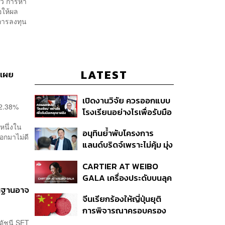
ตว์ การหา
อให้ผล
การลงทุน
LATEST
์เผย
เปิดงานวิจัย ควรออกแบบ
 2.38%
โรงเรียนอย่างไรเพื่อรับมือ
เหตุกราดยิง
หนึ่งใน
อนุทินย้ำพับโครงการ
อกมาไม่ดี
แลนด์บริดจ์เพราะไม่คุ้ม มุ่ง
พัฒนา Missing Link
CARTIER AT WEIBO
รองรับอ่าวไทย-อันดามัน
GALA เครื่องประดับบนลุค
พรมแดงของแขกคน
ื้นฐานอาจ
จีนเรียกร้องให้ญี่ปุ่นยุติ
สำคัญ
การพิจารณาครอบครอง
อาวุธนิวเคลียร์
่ดัชนี SET