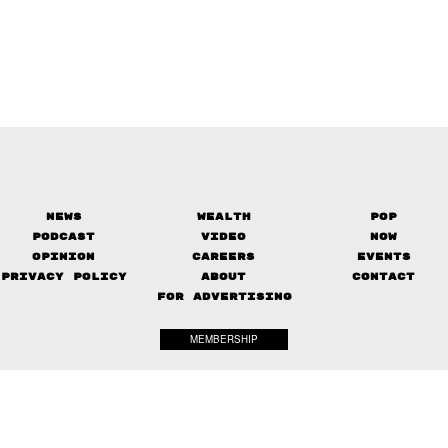
News
Wealth
Pop
Podcast
Video
Now
Opinion
Careers
Events
Privacy Policy
About
Contact
FOR ADVERTISING
MEMBERSHIP
© 2017-
2026
The Standard. All rights reserved.