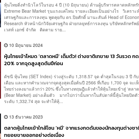
หุ้นไทยดิ่งทำนิวโลว์ในรอบ 4 ปี (10 มิถุนายน) ด้านผู้บริหารตลาดหลักทรั
Extreme Bear Market รุนแรงแค่ไหน รายละเอียดเป็นอย่างไร วิเคราะห์
เศรษฐกิจและการลงทุน พูดคุยกับ ดร.ปิยศักดิ์ มานะสันต์ Head of Econo
Research หัวหน้านักวิจัยเศรษฐกิจ ฝ่ายกลยุทธ์การลงทุน บริษัทหลักทรัพย
เวสท์ เอกซ์ จำกัด ติดตาม ราย...
10 มิถุนายน 2024
หุ้นไทยเข้าโหมด ‘ตลาดหมี’ เต็มตัว! ต่างชาติเทขาย 13 วันรวด กด
20% จากจุดสูงสุดต้นปีก่อน
ดัชนี หุ้นไทย (SET Index) ร่วงสู่ระดับ 1,318.57 จุด ต่ำสุดในรอบ 3 ปี กับ
เดือน และหากคำนวณจากจุดสูงสุดเมื่อต้นปี 2566 ที่เกือบ 1,700 จุด จะเห็
ไทยร่วงลงมาแล้วกว่า 20% ซึ่งในทางทฤษฎีแล้วทำให้หุ้นไทยเข้าสู่ ‘ตลาด
(Bear Market) อย่างเต็มตัว มากไปกว่านั้นหากในสัปดาห์นี้หุ้นไทยปิดตัว
ระดับ 1,332.74 สุด จะทำให้หุ้...
13 ธันวาคม 2023
ตลาดหุ้นไทยเข้าใกล้โซน ‘หมี’ จากแรงกดดันของนักลงทุนต่างชาติ
ทยอยขายออกอย่างต่อเนื่อง