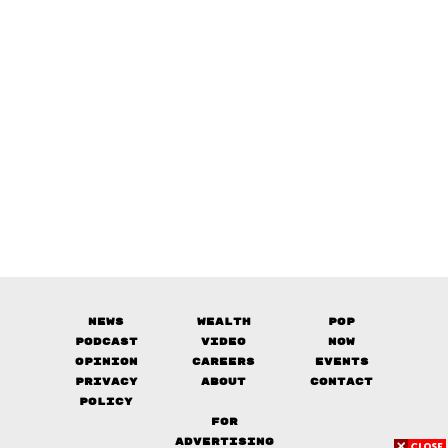
News
Wealth
Pop
Podcast
Video
Now
Opinion
Careers
Events
Privacy
About
Contact
Policy
FOR
ADVERTISING