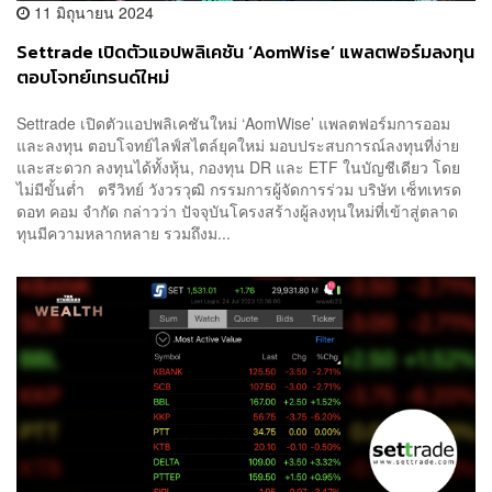
11 มิถุนายน 2024
Settrade เปิดตัวแอปพลิเคชัน ‘AomWise’ แพลตฟอร์มลงทุน
ตอบโจทย์เทรนด์ใหม่
Settrade เปิดตัวแอปพลิเคชันใหม่ ‘AomWise’ แพลตฟอร์มการออม
และลงทุน ตอบโจทย์ไลฟ์สไตล์ยุคใหม่ มอบประสบการณ์ลงทุนที่ง่าย
และสะดวก ลงทุนได้ทั้งหุ้น, กองทุน DR และ ETF ในบัญชีเดียว โดย
ไม่มีขั้นต่ำ ตรีวิทย์ วังวรวุฒิ กรรมการผู้จัดการร่วม บริษัท เซ็ทเทรด
ดอท คอม จำกัด กล่าวว่า ปัจจุบันโครงสร้างผู้ลงทุนใหม่ที่เข้าสู่ตลาด
ทุนมีความหลากหลาย รวมถึงม...