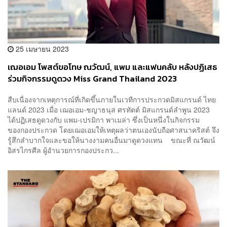
25 เมษายน 2023
เฌอเอม โพสต์ขอโทษ ณวัฒน์, แพม และแฟนคลับ หลังปฏิเสธ
ร่วมกิจกรรมดูดวง Miss Grand Thailand 2023
สืบเนื่องจากเหตุการณ์ที่เกิดขึ้นภายในเวทีการประกวดมิสแกรนด์ ไทย
แลนด์ 2023 เมื่อ เฌอเอม-ชญาธนุส ศรทัตต์ มิสแกรนด์ลำพูน 2023
ได้ปฏิเสธดูดวงกับ แพม-เปรมิกา พาเมล่า ซึ่งเป็นหนึ่งในกิจกรรม
ของกองประกวด โดยเฌอเอมให้เหตุผลว่าตนเองนับถือศาสนาคริสต์ จึง
รู้สึกลำบากใจและขอให้นางงามคนอื่นมาดูดวงแทน ขณะที่ ณวัฒน์
อิสรไกรศีล ผู้อำนวยการกองประกว...