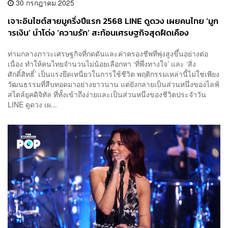
30 กรกฎาคม 2025
เจาะอินไซต์สายมูครึ่งปีแรก 2568 LINE ดูดวง เผยคนไทย ‘มูก
ารเงิน’ นำโด่ง ‘ความรัก’ สะท้อนเศรษฐกิจสุดฝืดเคือง
ท่ามกลางภาวะเศรษฐกิจที่กดดันและค่าครองชีพที่พุ่งสูงขึ้นอย่างต่อ
เนื่อง ทำให้คนไทยจำนวนไม่น้อยเลือกหา ‘ที่พึ่งทางใจ’ และ ‘สิ่ง
ศักดิ์สิทธิ์’ เป็นแรงยึดเหนี่ยวในการใช้ชีวิต พฤติกรรมเหล่านี้ไม่ใช่เพียง
วัฒนธรรมที่สืบทอดมาอย่างยาวนาน แต่ยังกลายเป็นส่วนหนึ่งของไลฟ์
สไตล์ยุคดิจิทัล ที่ทั้งเข้าถึงง่ายและเป็นส่วนหนึ่งของชีวิตประจำวัน
LINE ดูดวง เผ...