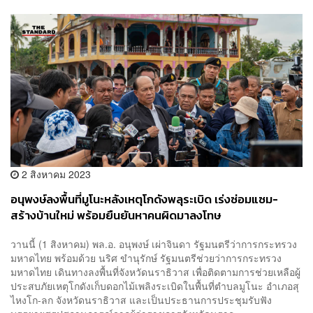
2 สิงหาคม 2023
อนุพงษ์ลงพื้นที่มูโนะหลังเหตุโกดังพลุระเบิด เร่งซ่อมแซม-
สร้างบ้านใหม่ พร้อมยืนยันหาคนผิดมาลงโทษ
วานนี้ (1 สิงหาคม) พล.อ. อนุพงษ์ เผ่าจินดา รัฐมนตรีว่าการกระทรวง
มหาดไทย พร้อมด้วย นริศ ขำนุรักษ์ รัฐมนตรีช่วยว่าการกระทรวง
มหาดไทย เดินทางลงพื้นที่จังหวัดนราธิวาส เพื่อติดตามการช่วยเหลือผู้
ประสบภัยเหตุโกดังเก็บดอกไม้เพลิงระเบิดในพื้นที่ตำบลมูโนะ อำเภอสุ
ไหงโก-ลก จังหวัดนราธิวาส และเป็นประธานการประชุมรับฟัง