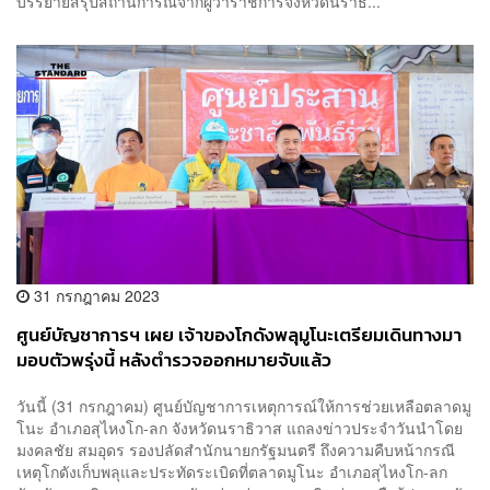
บรรยายสรุปสถานการณ์จากผู้ว่าราชการจังหวัดนราธ...
31 กรกฎาคม 2023
ศูนย์บัญชาการฯ เผย เจ้าของโกดังพลุมูโนะเตรียมเดินทางมา
มอบตัวพรุ่งนี้ หลังตำรวจออกหมายจับแล้ว
วันนี้ (31 กรกฎาคม) ศูนย์บัญชาการเหตุการณ์ให้การช่วยเหลือตลาดมู
โนะ อำเภอสุไหงโก-ลก จังหวัดนราธิวาส แถลงข่าวประจำวันนำโดย
มงคลชัย สมอุดร รองปลัดสำนักนายกรัฐมนตรี ถึงความคืบหน้ากรณี
เหตุโกดังเก็บพลุและประทัดระเบิดที่ตลาดมูโนะ อำเภอสุไหงโก-ลก