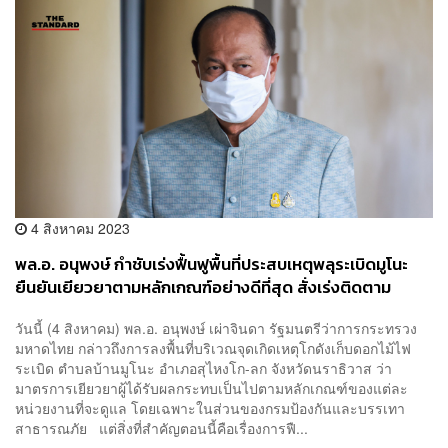
4 สิงหาคม 2023
พล.อ. อนุพงษ์ กำชับเร่งฟื้นฟูพื้นที่ประสบเหตุพลุระเบิดมูโนะ
ยืนยันเยียวยาตามหลักเกณฑ์อย่างดีที่สุด สั่งเร่งติดตาม
เจ้าของโกดังมาดำเนินคดี
วันนี้ (4 สิงหาคม) พล.อ. อนุพงษ์ เผ่าจินดา รัฐมนตรีว่าการกระทรวง
มหาดไทย กล่าวถึงการลงพื้นที่บริเวณจุดเกิดเหตุโกดังเก็บดอกไม้ไฟ
ระเบิด ตำบลบ้านมูโนะ อำเภอสุไหงโก-ลก จังหวัดนราธิวาส ว่า
มาตรการเยียวยาผู้ได้รับผลกระทบเป็นไปตามหลักเกณฑ์ของแต่ละ
หน่วยงานที่จะดูแล โดยเฉพาะในส่วนของกรมป้องกันและบรรเทา
สาธารณภัย แต่สิ่งที่สำคัญตอนนี้คือเรื่องการฟื...