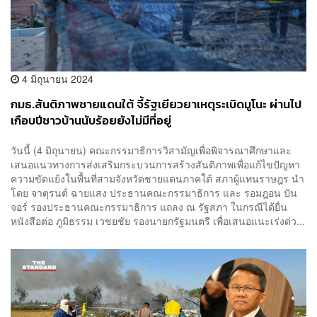
4 มิถุนายน 2024
กมธ.สันติภาพชายแดนใต้ จี้รัฐเยียวยาเหตุระเบิดมูโนะ ผ่านไป
เกือบปีชาวบ้านนับร้อยยังไม่มีที่อยู่
วันนี้ (4 มิถุนายน) คณะกรรมาธิการวิสามัญเพื่อพิจารณาศึกษาและ
เสนอแนวทางการส่งเสริมกระบวนการสร้างสันติภาพเพื่อแก้ไขปัญหา
ความขัดแย้งในพื้นที่สามจังหวัดชายแดนภาคใต้ สภาผู้แทนราษฎร นำ
โดย จาตุรนต์ ฉายแสง ประธานคณะกรรมาธิการ และ รอมฎอน ปัน
จอร์ รองประธานคณะกรรมาธิการ แถลง ณ รัฐสภา ในกรณีได้ยื่น
หนังสือต่อ ภูมิธรรม เวชยชัย รองนายกรัฐมนตรี เพื่อเสนอแนะเร่งด่ว...