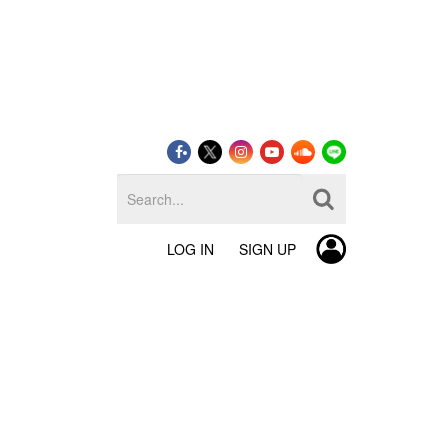
LOG IN
SIGN UP