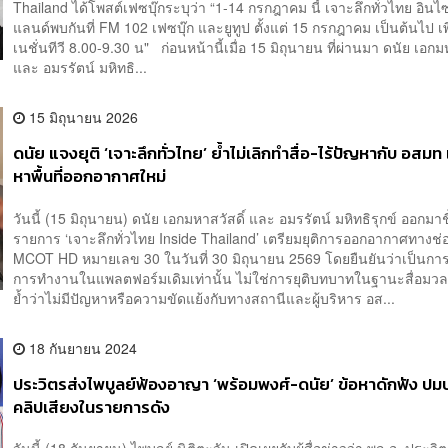
Thailand ได้โพสต์เฟซบุ๊กระบุว่า “1-14 กรกฎาคม นี้ เจาะลึกทั่วไทย อินไ
แลนด์พบกันที่ FM 102 เฟซบุ๊ก และยูทูป ตั้งแต่ 15 กรกฎาคม เป็นต้นไป เพ
เนชั่นทีวี 8.00-9.30 น" ก่อนหน้านี้เมื่อ 15 มิถุนายน ที่ผ่านมา ดนัย เอกม
และ อมรรัตน์ มหิทธิ...
15 มิถุนายน 2026
ดนัย แจงยุติ ‘เจาะลึกทั่วไทย’ ย้ำไม่เลิกทำสื่อ-ไร้ปัญหากับ อสมท
หาพื้นที่ออกอากาศใหม่
วันนี้ (15 มิถุนายน) ดนัย เอกมหาสวัสดิ์ และ อมรรัตน์ มหิทธิรุกข์ ออกมา
รายการ ‘เจาะลึกทั่วไทย Inside Thailand’ เตรียมยุติการออกอากาศทางช่
MCOT HD หมายเลข 30 ในวันที่ 30 มิถุนายน 2569 โดยยืนยันว่าเป็นการส
การทำงานในแพลตฟอร์มเดิมเท่านั้น ไม่ใช่การยุติบทบาทในฐานะสื่อมว
ย้ำว่าไม่มีปัญหาหรือความขัดแย้งกับทางสถานีและผู้บริหาร อส...
18 กันยายน 2024
ประวิตรส่งไพบูลย์ฟ้องอาญา ‘พร้อมพงศ์-ดนัย’ ข้อหาดักฟัง ปม
คลิปเสียงในรายการดัง