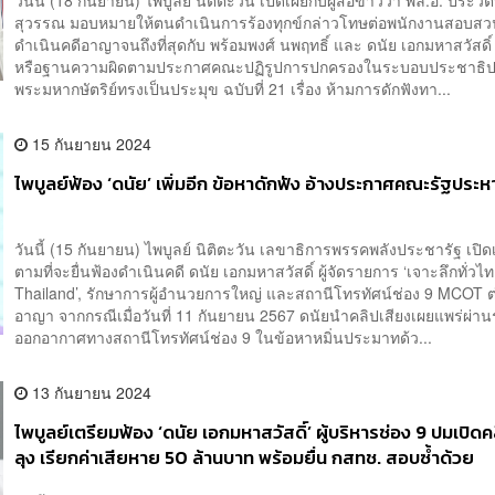
วันนี้ (18 กันยายน) ไพบูลย์ นิติตะวัน เปิดเผยกับผู้สื่อข่าวว่า พล.อ. ประวิ
สุวรรณ มอบหมายให้ตนดำเนินการร้องทุกข์กล่าวโทษต่อพนักงานสอบสวน 
ดำเนินคดีอาญาจนถึงที่สุดกับ พร้อมพงศ์ นพฤทธิ์ และ ดนัย เอกมหาสวัสดิ
หรือฐานความผิดตามประกาศคณะปฏิรูปการปกครองในระบอบประชาธิปไ
พระมหากษัตริย์ทรงเป็นประมุข ฉบับที่ 21 เรื่อง ห้ามการดักฟังทา...
15 กันยายน 2024
ไพบูลย์ฟ้อง ‘ดนัย’ เพิ่มอีก ข้อหาดักฟัง อ้างประกาศคณะรัฐประ
วันนี้ (15 กันยายน) ไพบูลย์ นิติตะวัน เลขาธิการพรรคพลังประชารัฐ เปิด
ตามที่จะยื่นฟ้องดำเนินคดี ดนัย เอกมหาสวัสดิ์ ผู้จัดรายการ ‘เจาะลึกทั่วไ
Thailand’, รักษาการผู้อำนวยการใหญ่ และสถานีโทรทัศน์ช่อง 9 MCOT 
อาญา จากกรณีเมื่อวันที่ 11 กันยายน 2567 ดนัยนำคลิปเสียงเผยแพร่ผ่า
ออกอากาศทางสถานีโทรทัศน์ช่อง 9 ในข้อหาหมิ่นประมาทด้ว...
13 กันยายน 2024
ไพบูลย์เตรียมฟ้อง ‘ดนัย เอกมหาสวัสดิ์’ ผู้บริหารช่อง 9 ปมเปิดค
ลุง เรียกค่าเสียหาย 50 ล้านบาท พร้อมยื่น กสทช. สอบซ้ำด้วย