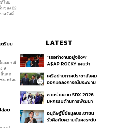
ซด์ไทย
ิ่มช่อง 22
หาสวัสดิ์
LATEST
 เตรียม
“เธอทำงานอยู่จริงๆ”
ชี้แจงกรณี
A$AP ROCKY เผยว่า
อง 9
Rihanna กำลังอยู่ในสตูดิ
ิ้นสุด
เครือข่ายภาคประชาสังคม
โอเพื่อทำเพลงใหม่
ลชน พร้อม
ออกแถลงการณ์ประณาม
รัฐบาลไทย เปิดบ้าน
ชวนร่วมงาน SDX 2026
ต้อนรับมินอ่องหล่าย ไร้ศีล
มหกรรมด้านการพัฒนา
ธรรม หวั่นถูกใช้เป็นเครื่อง
สังคมใหญ่ที่สุดของ
มือกดขี่ชาวเมียนมา
ปล่อย
อนุดิษฐ์ชี้ข้อมูลประชาชน
ประเทศ
รั่วคือภัยความมั่นคงระดับ
ชาติ ขอรัฐบาลเร่งปิดช่อง