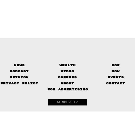
News
Wealth
Pop
Podcast
Video
Now
Opinion
Careers
Events
Privacy Policy
About
Contact
FOR ADVERTISING
MEMBERSHIP
© 2017-
2026
The Standard. All rights reserved.