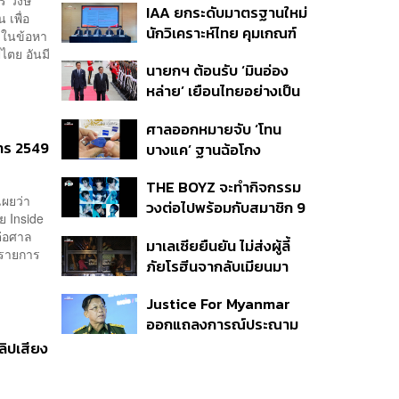
ตร วงษ์
IAA ยกระดับมาตรฐานใหม่
โหว่ คุ้มครองผู้แจ้งเบาะแส
เพื่อ
นักวิเคราะห์ไทย คุมเกณฑ์
รื้อระบบใช้งบไซเบอร์
์ ในข้อหา
ใช้ AI ทำบทวิเคราะห์ พร้อม
ตย อันมี
นายกฯ ต้อนรับ ‘มินอ่อง
เปิดตัวเครื่องหมาย IAA
หล่าย’ เยือนไทยอย่างเป็น
ต่อท้ายชื่อ
ทางการ ก่อนหารือเต็ม
ศาลออกหมายจับ ‘โทน
คณะ-สักขีพยานลงนาม
หาร 2549
บางแค’ ฐานฉ้อโกง
MOU
ประชาชน ปมแอบอ้าง
THE BOYZ จะทำกิจกรรม
แบรนด์ Zeiss ลวงขาย
เผยว่า
วงต่อไปพร้อมกับสมาชิก 9
กล้องส่องพระลิมิเต็ด
ทย Inside
คน ภายใต้สังกัดใหม่
ต่อศาล
มาเลเซียยืนยัน ไม่ส่งผู้ลี้
นรายการ
ภัยโรฮีนจากลับเมียนมา
หากต้องเสี่ยงชีวิตหรือตก
Justice For Myanmar
อยู่ในอันตราย
ออกแถลงการณ์ประณาม
รัฐบาลไทย เชิญมินอ่อง
ลิปเสียง
หล่ายเยือน เรียกร้องหยุด
ให้ความชอบธรรมรัฐบาล