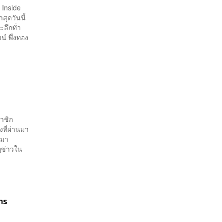
 Inside
สุดวันนี้
ลึกทั่ว
์ พึ่งทอง
มาชิก
ที่ผ่านมา
กมา
ฏข่าวใน
การ