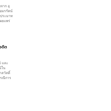
ยจาก อุ
 อมรรัตน์
ิ่นประมาท
เผยแพร่
อดีต
ย์ และ
ณ์ใน
สวัสดิ์
กรณีการ