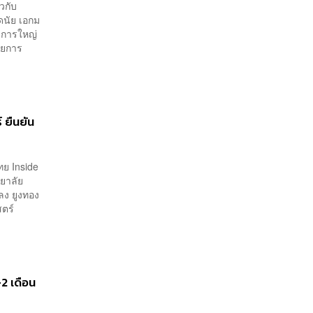
ทหาร
วกับ
 ดนัย เอกม
วยการใหญ่
วยการ
 ยืนยัน
ทย Inside
ทยาลัย
ลง ยูงทอง
ตร์
-2 เดือน