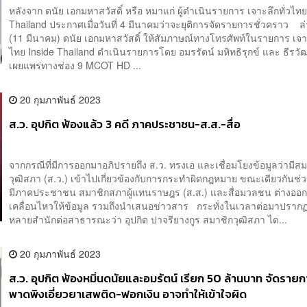
หลังจาก ดนัย เอกมหาสวัสดิ์ หรือ หมาแก่ ผู้ดำเนินรายการ เจาะลึกทั่วไทย
Thailand ประกาศเมื่อวันที่ 4 มีนาคมว่าจะยุติการจัดรายการชั่วคราว ล่า
(11 มีนาคม) ดนัย เอกมหาสวัสดิ์ ให้สัมภาษณ์ทางโทรศัพท์ในรายการ เจาะ
ไทย Inside Thailand ดำเนินรายการโดย อมรรัตน์ มหิทธิรุกข์ และ ธีรวัฒน
เผยแพร่ทางช่อง 9 MCOT HD ...
20 กุมภาพันธ์ 2023
ส.ว. อุปกิต ฟ้องแล้ว 3 คดี ภาคประชาชน-ส.ส.-สื่อ
จากกรณีที่มีการออกมาอภิปรายถึง ส.ว. ทรงเอ และเชื่อมโยงข้อมูลว่ามีส
วุฒิสภา (ส.ว.) เข้าไปเกี่ยวข้องกับการกระทำผิดกฎหมาย ขณะเดียวกันช่วง
มีภาคประชาชน สมาชิกสภาผู้แทนราษฎร (ส.ส.) และสื่อมวลชน ต่างออ
เคลื่อนไหวให้ข้อมูล รวมถึงนำเสนอข่าวสาร กระทั่งในเวลาต่อมาปราก
หลายสำนักต่อสาธารณะว่า อุปกิต ปาจรียางกูร สมาชิกวุฒิสภา ได...
20 กุมภาพันธ์ 2023
ส.ว. อุปกิต ฟ้องหมิ่นดนัยและอมรัตน์ เรียก 50 ล้านบาท จัดราย
พาดพิงเอี่ยวยาเสพติด-ฟอกเงิน อาจทำให้เข้าใจผิด