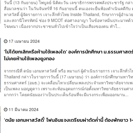
วันนี้ (13 กันยายน) ไพบูลย์ นิติตะวัน เลขาธิการพรรคพลังประชารัฐ กล่า
สื่อมวลชนว่า ในวันจันทร์ที่ 16 กันยายนนี้ ตนเองจะยื่นฟ้องดำเนินคดีกับ
หาสวัสดิ์ ผู้จัดรายการ เจาะลึกทั่วไทย Inside Thailand, รักษาการผู้อำน
และสถานีโทรทัศน์ ช่อง 9 MCOT ต่อศาลอาญา ในข้อหาหมิ่นประมาทด้
โฆษณา เนื่องจากประชาชนทั่วไปเข้าใจว่าเป็นเสียงของตน ทำใ...
17 เมษายน 2024
‘ไม่ได้ยกเลิกหรือห้ามใช้เพลงใด’ องค์การนักศึกษา ม.ธรรมศาสตร์
ไม่เคยห้ามใช้เพลงยูงทอง
จากกรณีที่ ดนัย เอกมหาสวัสดิ์ หรือ หมาแก่ ผู้ดำเนินรายการ เจาะลึกทั่วไ
Thailand กล่าวในรายการวันนี้ (17 เมษายน) ว่า องค์การนักศึกษามหาวิ
ธรรมศาสตร์ (อมธ.) จะเคลื่อนไหวเปลี่ยนเพลงประจำมหาวิทยาลัยจากเพ
เป็นเพลง มอญดูดาว เพราะสะท้อนอุดมการณ์ก่อตั้งมหาวิทยาลัยธรรมศาส
มากกว่า โดยดนัยมองว่าเป็นประเด็นร้อนที่จะมีแรงกระเพื่อมออกมาน...
11 มีนาคม 2024
‘ดนัย เอกมหาสวัสดิ์’ โฟนอินแจงเตรียมผ่าตัดค่ำนี้ ต้องพักยาว 1