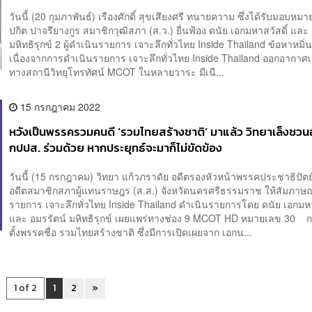
วันนี้ (20 กุมภาพันธ์) เรืองศักดิ์ สุขเสียงศรี ทนายความ ซึ่งได้รับมอบหมา
ปกิต ปาจรียางกูร สมาชิกวุฒิสภา (ส.ว.) ยื่นฟ้อง ดนัย เอกมหาสวัสดิ์ และ
มหิทธิรุกข์ 2 ผู้ดำเนินรายการ เจาะลึกทั่วไทย Inside Thailand ข้อหาหม
เนื่องจากการดำเนินรายการ เจาะลึกทั่วไทย Inside Thailand ออกอากาศ
ทางสถานีวิทยุโทรทัศน์ MCOT ในหลายวาระ มีเนื...
15 กรกฎาคม 2022
หวังเป็นพรรครวมคนดี ‘รวมไทยสร้างชาติ’ มาแล้ว วิทยาเล็งชวน
กปปส. ร่วมด้วย หากประยุทธ์จะมาก็ไม่ขัดข้อง
วันนี้ (15 กรกฎาคม) วิทยา แก้วภราดัย อดีตรองหัวหน้าพรรคประชาธิปัต
อดีตสมาชิกสภาผู้แทนราษฎร (ส.ส.) จังหวัดนครศรีธรรมราช ให้สัมภาษ
รายการ เจาะลึกทั่วไทย Inside Thailand ดำเนินรายการโดย ดนัย เอกมหา
และ อมรรัตน์ มหิทธิรุกข์ เผยแพร่ทางช่อง 9 MCOT HD หมายเลข 30 
ตั้งพรรคชื่อ รวมไทยสร้างชาติ ซึ่งมีการเปิดเผยจาก เอกน...
1 of 2
1
2
»