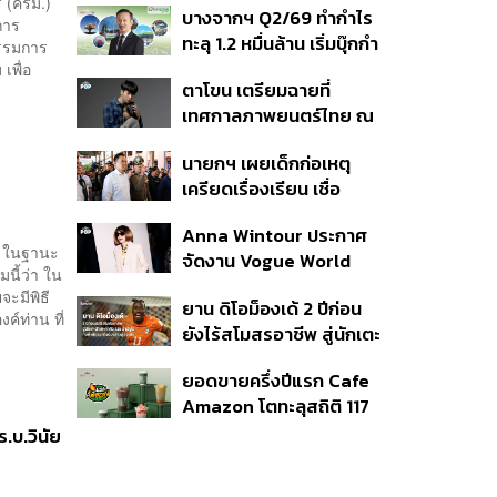
ี (ครม.)
บางจากฯ Q2/69 ทำกำไร
เนื่อง ประเมินปล่อยตัว
การ
ทะลุ 1.2 หมื่นล้าน เริ่มบุ๊กกำ
รรมการ
ไร ‘SAF’ เชิงพาณิชย์ครั้ง
เพื่อ
ตาโขน เตรียมฉายที่
แรก หนุนรายได้ครึ่งปีทะลุ
เทศกาลภาพยนตร์ไทย ณ
3.2 แสนล้าน
ประเทศบราซิล
นายกฯ เผยเด็กก่อเหตุ
เครียดเรื่องเรียน เชื่อ
เตรียมการเป็นขั้นตอน ชี้มี
Anna Wintour ประกาศ
กระสุนอีกกว่า 30 นัด หาก
ือ ในฐานะ
จัดงาน Vogue World
ไม่จบชีวิตตัวเองอาจสูญ
นี้ว่า ใน
2027 ที่ซานฟรานซิสโก
เสียเพิ่ม
จะมีพิธี
ยาน ดิโอม็องเด้ 2 ปีก่อน
ค์ท่าน ที่
ยังไร้สโมสรอาชีพ สู่นักเตะ
ค่าตัว 125 ล้านยูโร กับคำ
ยอดขายครึ่งปีแรก Cafe
สัญญาถึงน้องสาวผู้ล่วง
Amazon โตทะลุสถิติ 117
ลับ
ล้านแก้ว หนุนธุรกิจไลฟ์
.บ.วินัย
สไตล์ OR โตต่อเนื่อง