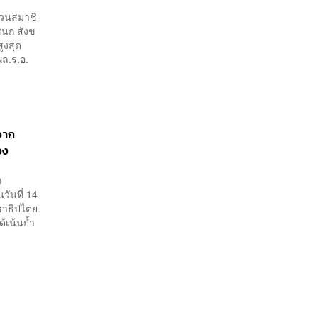
่วนสมาชิ
ชนก สังข
ูงสุด
พล.ร.อ.
กจาก
อง
ก
วันที่ 14
ชาธิปไตย
้เน้นย้ำ