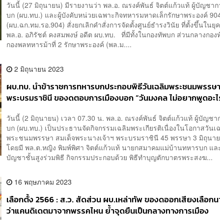
วันนี้ (27 มิถุนายน) มีรายงานว่า พล.อ. ณรงค์พันธ์ จิตต์แก้วแท้ ผู้บัญช
บก (ผบ.ทบ.) และผู้บังคับหน่วยเฉพาะกิจทหารมหาดเล็กรักษาพระองค์​ 90
(ผบ.ฉก.ทม.รอ.904) สั่งยกเลิกคำสั่งการจัดตั้งศูนย์ธำรงวินัย ที่ตั้งขึ้นในย
พล.อ. อภิรัชต์ คงสมพงษ์ อดีต ผบ.ทบ. ที่มีทั้งในกองทัพบก ส่วนกลางกอง
กองพลทหารม้าที่ 2 รักษาพระองค์ (พล.ม....
2 มิถุนายน 2023
ผบ.ทบ. นำข้าราชการทหารบกประกอบพิธีวันเฉลิมพระชนมพรรษ
พระบรมราชินี ของดตอบการเมืองบอก “วันมงคล ไม่อยากพูดอะไ
วันนี้ (2 มิถุนายน) เวลา 07.30 น. พล.อ. ณรงค์พันธ์ จิตต์แก้วแท้ ผู้บัญ
บก (ผบ.ทบ.) เป็นประธานจัดกิจกรรมเฉลิมพระเกียรติเนื่องในโอกาสวันเ
พระชนมพรรษา สมเด็จพระนางเจ้าฯ พระบรมราชินี 45 พรรษา 3 มิถุนา
โดยมี พล.ต.หญิง พิมพ์พิศา จิตต์แก้วแท้ นายกสมาคมแม่บ้านทหารบก และผ
บัญชาชั้นสูงร่วมพิธี กิจกรรมประกอบด้วย พิธีทำบุญตักบาตรพระสงฆ...
16 พฤษภาคม 2023
เลือกตั้ง 2566 : ส.ว. สัดส่วน ผบ.เหล่าทัพ ของดออกเสียงเลือกน
ว่าแคนดิเดตมาจากพรรคไหน ย้ำจุดยืนเป็นกลางทางการเมือง