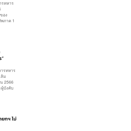
าการทหาร
4
ุคของ
ทัพภาค 1
า
ร”
ชาการทหาร
ฉลิม
ยน 2566
ู้บังคับ
ายกฯ ไม่