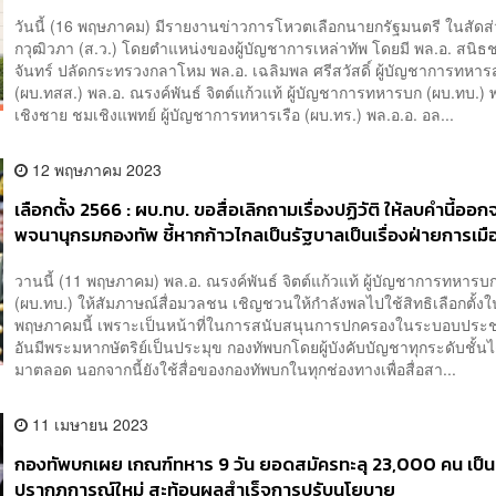
วันนี้ (16 พฤษภาคม) มีรายงานข่าวการโหวตเลือกนายกรัฐมนตรี ในสัดส
กวุฒิวภา (ส.ว.) โดยตำแหน่งของผู้บัญชาการเหล่าทัพ โดยมี พล.อ. สนิธ
จันทร์ ปลัดกระทรวงกลาโหม พล.อ. เฉลิมพล ศรีสวัสดิ์ ผู้บัญชาการทหารส
(ผบ.ทสส.) พล.อ. ณรงค์พันธ์ จิตต์แก้วแท้ ผู้บัญชาการทหารบก (ผบ.ทบ.) 
เชิงชาย ชมเชิงแพทย์ ผู้บัญชาการทหารเรือ (ผบ.ทร.) พล.อ.อ. อล...
12 พฤษภาคม 2023
เลือกตั้ง 2566 : ผบ.ทบ. ขอสื่อเลิกถามเรื่องปฏิวัติ ให้ลบคำนี้ออ
พจนานุกรมกองทัพ ชี้หากก้าวไกลเป็นรัฐบาลเป็นเรื่องฝ่ายการเมื
วานนี้ (11 พฤษภาคม) พล.อ. ณรงค์พันธ์ จิตต์แก้วแท้ ผู้บัญชาการทหารบ
(ผบ.ทบ.) ให้สัมภาษณ์สื่อมวลชน เชิญชวนให้กำลังพลไปใช้สิทธิเลือกตั้งใน
พฤษภาคมนี้ เพราะเป็นหน้าที่ในการสนับสนุนการปกครองในระบอบประ
อันมีพระมหากษัตริย์เป็นประมุข กองทัพบกโดยผู้บังคับบัญชาทุกระดับชั้นได
มาตลอด นอกจากนี้ยังใช้สื่อของกองทัพบกในทุกช่องทางเพื่อสื่อสา...
11 เมษายน 2023
กองทัพบกเผย เกณฑ์ทหาร 9 วัน ยอดสมัครทะลุ 23,000 คน เป็น
ปรากฏการณ์ใหม่ สะท้อนผลสำเร็จการปรับนโยบาย