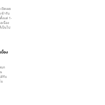
 เปิดเผย
ข้ารับ
้งแต่ 1-
เนื่อง
่เป็นไป
บื้อง
ัพบก
็น
ด้รับ
้น