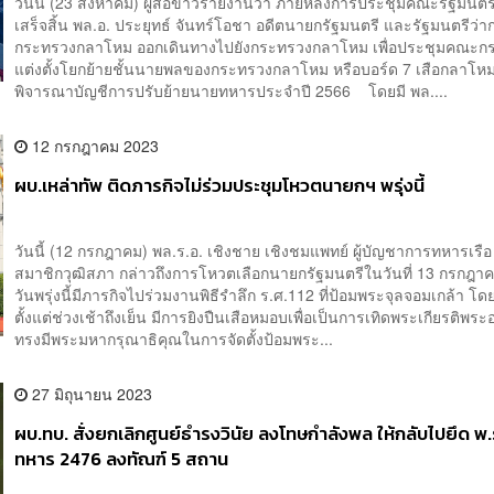
วันนี้ (23 สิงหาคม) ผู้สื่อข่าวรายงานว่า ภายหลังการประชุมคณะรัฐมนตร
เสร็จสิ้น พล.อ. ประยุทธ์ จันทร์โอชา อดีตนายกรัฐมนตรี และรัฐมนตรีว่า
กระทรวงกลาโหม ออกเดินทางไปยังกระทรวงกลาโหม เพื่อประชุมคณะก
แต่งตั้งโยกย้ายชั้นนายพลของกระทรวงกลาโหม หรือบอร์ด 7 เสือกลาโหม 
พิจารณาบัญชีการปรับย้ายนายทหารประจำปี 2566 โดยมี พล....
12 กรกฎาคม 2023
ผบ.เหล่าทัพ ติดภารกิจไม่ร่วมประชุมโหวตนายกฯ พรุ่งนี้
วันนี้ (12 กรกฎาคม) พล.ร.อ. เชิงชาย เชิงชมแพทย์ ผู้บัญชาการทหารเร
สมาชิกวุฒิสภา กล่าวถึงการโหวตเลือกนายกรัฐมนตรีในวันที่ 13 กรกฎาคม
วันพรุ่งนี้มีภารกิจไปร่วมงานพิธีรำลึก ร.ศ.112 ที่ป้อมพระจุลจอมเกล้า โดย
ตั้งแต่ช่วงเช้าถึงเย็น มีการยิงปืนเสือหมอบเพื่อเป็นการเทิดพระเกียรติพระอง
ทรงมีพระมหากรุณาธิคุณในการจัดตั้งป้อมพระ...
27 มิถุนายน 2023
ผบ.ทบ. สั่งยกเลิกศูนย์ธำรงวินัย ลงโทษกำลังพล ให้กลับไปยึด พ.ร
ทหาร 2476 ลงทัณฑ์ 5 สถาน