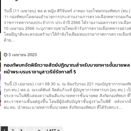
วันนี้ (11 เมษายน) พล.ต.หญิง ศิริจันทร์ งาทอง รองโฆษกกองทัพบก (ทบ.)
ว่า กองทัพบกโดยกองอำนวยการประสานงานการตรวจเลือกทหารกองเกินเ
ราชการทหารกองประจำการ ประจำปี 2566 ได้รายงานผลการตรวจเลือกตั
10 เมษายน 2566 ระบุภาพรวมชายไทยเข้ารับการตรวจเลือกทหารอย่างต่อ
โดยมีญาติและครอบครัวมาให้กำลังใจเยี่ยมชมบรรยากาศการตรวจเลือกที
ด้วย...
3 เมษายน 2023
กองทัพบกจัดพิธีถวายสัตย์ปฏิญาณสำหรับนายทหารชั้นนายพล เ
หน้าพระบรมราชานุสาวรีย์รัชกาลที่ 5
วันนี้ (3 เมษายน) เวลา 08.30 น. ณ ห้องรับรอง 221 กองบัญชาการกองท
(บก.ทบ.) พล.อ. ณรงค์พันธ์ จิตต์แก้วแท้ ผู้บัญชาการทหารบก (ผบ.ทบ.) เป
ประธานในพิธีแสดงความยินดีแก่นายทหารชั้นนายพล สังกัดกองทัพบก ที่ไ
พระราชทานชั้นยศสูงขึ้น โดยมีผู้บังคับบัญชาชั้นสูงร่วมในพิธี หลังจากนั
ผบ.ทบ. นำคณะนายทหารชั้นนายพล สังกัดกองทัพบก ที่ได้รับพระร...
1
2
3
...
»
LAST »