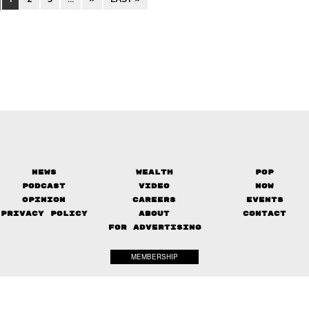
News
Wealth
Pop
Podcast
Video
Now
Opinion
Careers
Events
Privacy Policy
About
Contact
FOR ADVERTISING
MEMBERSHIP