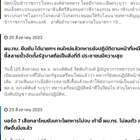
บัตรเป็นข้าราชการในพระองค์ฝ่ายทหาร โดยมีรายละเอียดระบุว่า พระ
สมเด็จพระปรเมนทรรามาธิบดีศรีสินทรมหาวชิราลงกรณ พระวชิรเกล้าเจ้าอ
พระบรมราชโองการโปรดเกล้าโปรดกระหม่อมให้รับโอนนายทหารสัญญา
ข้าราชการในพระองค์ อาศัยอำนาจตามความในมาตรา 15...
25 สิงหาคม 2023
ผบ.ทบ. ยืนยัน ได้นายกฯ คนใหม่แล้วทหารยังปฏิบัติตามหน้าที่เหม
ชี้สลายขั้วจัดตั้งรัฐบาลถือเป็นสิ่งที่ดี ประชาชนมีความสุข
วันนี้ (25 สิงหาคม) พล.อ. ณรงค์พันธ์ จิตต์แก้วแท้ ผู้บัญชาการทหารบก (
เปิดเผยหลังจากที่ได้นายกรัฐมนตรีคนใหม่แล้วว่า ทหารก็ยังคงปฏิบัติหน้าท
เดิม ส่วนที่มองว่าเมื่อมีการสลายสีเสื้อแล้วจะทำให้สถานการณ์เป็นอย่าง
พล.อ. ณรงค์พันธ์ ระบุว่า ทหารเตรียมปฏิบัติหน้าที่ในปีต่อไป ส่วนใครจะมา
บังคับบัญชา ตนเองก็ต้องปฏิบัติห...
23 สิงหาคม 2023
บอร์ด 7 เสือกลาโหมยังเคาะโผทหารไม่จบ เก้าอี้ ผบ.ทร. ไม่ลงตัว 
ทัพอื่นนิ่งแล้ว