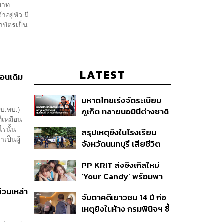
บาท
ยู่หัว มี
บัตรเป็น
LATEST
ือนเดิม
มหาดไทยเร่งจัดระเบียบ
ผบ.ทบ.)
ภูเก็ต ทลายนอมินีต่างชาติ
ี่เหมือน
คุมเจ็ตสกี สางบริษัทฮุบ
ไรนั้น
สรุปเหตุยิงในโรงเรียน
ที่ดิน เคลียร์ใบอนุญาต
เป็นผู้
จังหวัดนนทบุรี เสียชีวิต
โรงแรมค้าง 7 ปี
รวม 8 ราย โฆษก ตร. เผย
PP KRIT ส่งซิงเกิลใหม่
ปมค้นประวัติคดีกราดยิงที่
‘Your Candy’ พร้อมพา
สหรัฐฯ
ต้าเหนิง และ ณิชา ร่วมมิว
ส่วนเหล่า
จับตาคดีเยาวชน 14 ปี ก่อ
สิกวิดีโอ
เหตุยิงในห้าง กรมพินิจฯ ชี้
ประพฤติดี-รับการรักษาต่อ