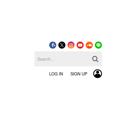
LOG IN
SIGN UP