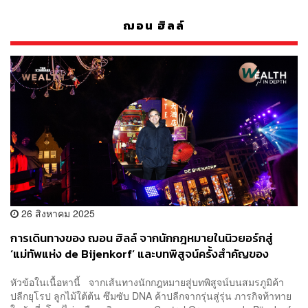
ฌอน ฮิลล์
26 สิงหาคม 2025
การเดินทางของ ฌอน ฮิลล์ จากนักกฎหมายในนิวยอร์กสู่
‘แม่ทัพแห่ง de Bijenkorf’ และบทพิสูจน์ครั้งสำคัญของ
ทายาทรุ่นที่ 4 แห่งตระกูลจิราธิวัฒน์
หัวข้อในเนื้อหานี้ จากเส้นทางนักกฎหมายสู่บทพิสูจน์บนสมรภูมิค้า
ปลีกยุโรป ลูกไม้ใต้ต้น ซึมซับ DNA ค้าปลีกจากรุ่นสู่รุ่น ภารกิจท้าทาย