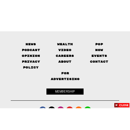
News
Wealth
Pop
Podcast
Video
Now
Opinion
Careers
Events
Privacy
About
Contact
Policy
FOR
ADVERTISING
MEMBERSHIP
© 2017-
2026
The Standard. All rights reserved.