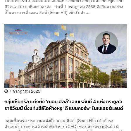
ในวันที่ยุโรปไม่เหมือนเดิม อนาคต Central Group และ de Bijenkorf
ชีวิตและมรดกที่อยากส่งต่อ วันที่ 1 กรกฎาคม 2568 คือวันแรกอย่าง
เป็นทางการที่ ฌอน ฮิลล์ (Sean Hill) เข้ารับตำแ...
7 กรกฎาคม 2025
กลุ่มเซ็นทรัล แต่งตั้ง ‘ฌอน ฮิลล์’ เจเนเรชันที่ 4 แห่งตระกูลจิ
ราธิวัฒน์ นั่งแท่นซีอีโอห้างหรู ‘ดี แบนคอร์ฟ’ ในเนเธอร์แลนด์
กลุ่มเซ็นทรัล ประกาศแต่งตั้ง ‘ฌอน ฮิลล์’ (Sean Hill) เข้าดำรง
ตำแหน่ง ประธานเจ้าหน้าที่บริหาร (CEO) ของ ห้างสรรพสินค้า ดี