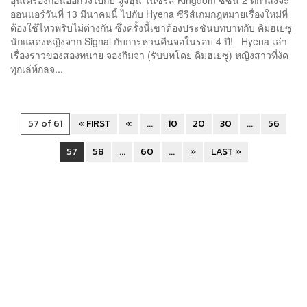
ออนแอร์วันที่ 13 มีนาคมนี้ ไปกับ Hyena ซีรีส์เกมกฎหมายเรื่องใหม่ที่
ต้องใช้ไหวพริบไม่ต่างกัน ซึ่งครั้งนี้เขาต้องประชันบทบาทกับ คิมฮเยซู
นักแสดงหญิงจาก Signal กับการหวนคืนจอในรอบ 4 ปี! Hyena เล่า
เรื่องราวของสองทนาย จองกึมจา (รับบทโดย คิมฮเยซู) หญิงสาวที่งัด
ทุกเล่ห์กลจ...
57 of 61
« FIRST
«
...
10
20
30
...
56
57
58
...
60
...
»
LAST »