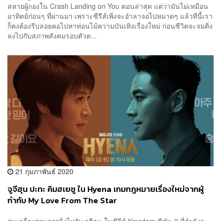
สหายผู้กองใน Crash Landing on You ตอนล่าสุด แต่ว่ามันไม่เหมือน
อาทิตย์ก่อนๆ ที่ผ่านมา เพราะซีรีส์เพิ่งจะอำลาจอไปหมาดๆ แล้วทีนี้เรา
ก็คงต้องรีบลอยคอไปหาท่อนไม้ความบันเทิงเรื่องใหม่ ก่อนชีวิตจะจมดิ่ง
ลงไปกับสภาพสังคมรอบตัวต...
21 กุมภาพันธ์ 2020
จูจีฮุน ปะทะ คิมฮเยซู ใน Hyena เกมกฎหมายเรื่องใหม่จากผู้
กำกับ My Love From The Star
อุ่นเครื่องก่อนออกวิ่งไปกับ จูจีฮุน ในซีรีส์ Kingdom ซีซัน 2 ที่กำลังจะ