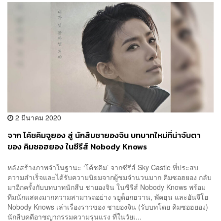
2 มีนาคม 2020
จาก โค้ชคิมจูยอง สู่ นักสืบชายองจิน บทบาทใหม่ที่น่าจับตา
ของ คิมซอฮยอง ในซีรีส์ Nobody Knows
หลังสร้างภาพจำในฐานะ ‘โค้ชคิม’ จากซีรีส์ Sky Castle ที่ประสบ
ความสำเร็จและได้รับความนิยมจากผู้ชมจำนวนมาก คิมซอฮยอง กลับ
มาอีกครั้งกับบทบาทนักสืบ ชายองจิน ในซีรีส์ Nobody Knows พร้อม
ทีมนักแสดงมากความสามารถอย่าง รยูด็อกฮวาน, พัคฮุน และอันจีโฮ
Nobody Knows เล่าเรื่องราวของ ชายองจิน (รับบทโดย คิมซอฮยอง)
นักสืบคดีอาชญากรรมความรุนแรง ที่ในวัยเ...