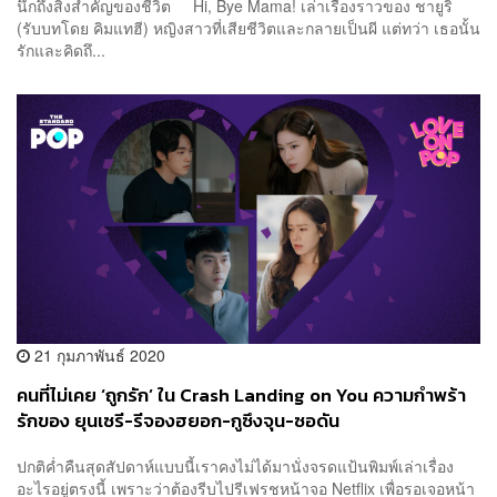
นึกถึงสิ่งสำคัญของชีวิต Hi, Bye Mama! เล่าเรื่องราวของ ชายูริ
(รับบทโดย คิมแทฮี) หญิงสาวที่เสียชีวิตและกลายเป็นผี แต่ทว่า เธอนั้น
รักและคิดถึ...
21 กุมภาพันธ์ 2020
คนที่ไม่เคย ‘ถูกรัก’ ใน Crash Landing on You ความกำพร้า
รักของ ยุนเซรี-รีจองฮยอก-กูซึงจุน-ซอดัน
ปกติค่ำคืนสุดสัปดาห์แบบนี้เราคงไม่ได้มานั่งจรดแป้นพิมพ์เล่าเรื่อง
อะไรอยู่ตรงนี้ เพราะว่าต้องรีบไปรีเฟรชหน้าจอ Netflix เพื่อรอเจอหน้า