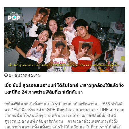
27 ธันวาคม 2019
เมื่อ ซันนี่ สุวรรณเมธานนท์ ได้รับโจทย์ #ฮาวทูกล้องใช้แล้วทิ้ง
และนี่คือ 24 ภาพถ่ายฟิล์มที่เราได้กลับมา
“กล้องฟิล์ม ซันนี่เพิ่งถ่ายไป 3 รูป” ตามมาด้วยข้อความ... “555 ทำไงดี
หว่า” พี่เอ๋ พีอาร์ของค่าย GDH พิมพ์ข้อความมาบอกทาง LINE สารภาพ
ว่าตอนนั้นก็ใจสั่นเล็กๆ ว่าสุดท้ายเราจะได้ภาพถ่ายฟิล์มฝีมือ ซันนี่
สุวรรณเมธานนท์ กลับมาสักกี่ภาพ กาลเวลาล่วงเลยจนกระทั่งถึง
รอบกาล่า #ฮาวทูทิ้ง #ทิ้งอย่างไรไม่ให้เหลือเธอ ในที่สุดเราก็ได้กล้อง