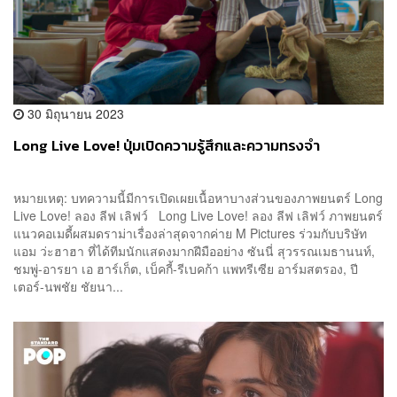
30 มิถุนายน 2023
Long Live Love! ปุ่มเปิดความรู้สึกและความทรงจำ
หมายเหตุ: บทความนี้มีการเปิดเผยเนื้อหาบางส่วนของภาพยนตร์ Long
Live Love! ลอง ลีฟ เลิฟว์ Long Live Love! ลอง ลีฟ เลิฟว์ ภาพยนตร์
แนวคอเมดี้ผสมดราม่าเรื่องล่าสุดจากค่าย M Pictures ร่วมกับบริษัท
แอม ว่ะฮาฮา ที่ได้ทีมนักแสดงมากฝีมืออย่าง ซันนี่ สุวรรณเมธานนท์,
ชมพู่-อารยา เอ ฮาร์เก็ต, เบ็คกี้-รีเบคก้า แพทรีเซีย อาร์มสตรอง, ปี
เตอร์-นพชัย ชัยนา...