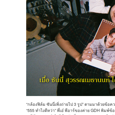
“กล้องฟิล์ม ซันนี่เพิ่งถ่ายไป 3 รูป” ตามมาด้วยข้
“555 ทำไงดีหว่า” พี่เอ๋ พีอาร์ของค่าย GDH พิมพ์