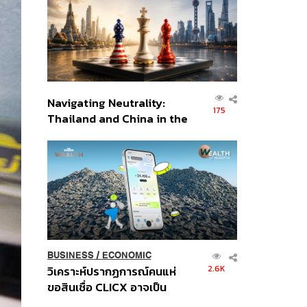
อินโดนีเซีย
Navigating Neutrality:
175
Thailand and China in the
Age of a New Global
Order
BUSINESS
/
ECONOMIC
2.6K
วิเคราะห์ปรากฏการณ์คนแห่
ขอสินเชื่อ CLICX อาจเป็น
เพียงยอดภูเขาน้ำแข็ง ของ