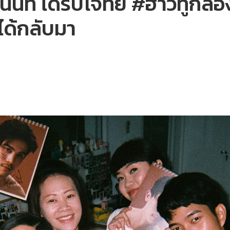
านนท์ ได้รับโจทย์ #ฮาวทูกล้องใ
ได้กลับมา