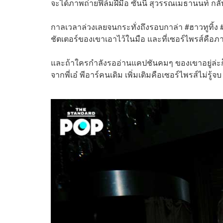
จะได้ภาพถ่ายฟิล์มฝีมือ ซันนี่ สุวรรณเมธานนท์ กล
กาลเวลาล่วงเลยจนกระทั่งถึงรอบกาล่า #ฮาวทูทิ้ง #ทิ
ชัตเตอร์ของเขาเอาไว้ในมือ และที่เซอร์ไพรส์คือภา
และถ้าใครกำลังรออ่านแคปชันคมๆ ของเขาอยู่ล่ะก็…
จากพี่เอ๋ พีอาร์คนเดิม เพิ่มเติมคือเซอร์ไพรส์ไม่รู้จ