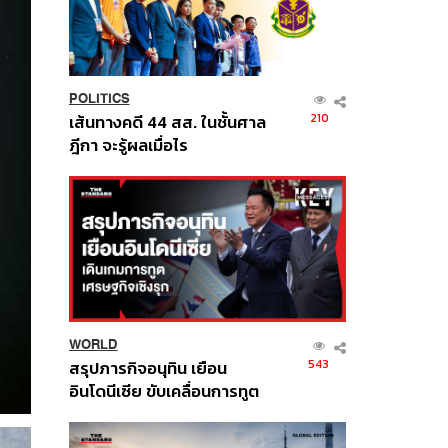
POLITICS
210
เส้นทางคดี 44 สส. ในชั้นศาล
ฎีกา จะรู้ผลเมื่อไร
WORLD
543
สรุปภารกิจอนุทิน เยือน
อินโดนีเซีย ขับเคลื่อนการทูต
เศรษฐกิจเชิงรุก ประกาศหุ้น
ส่วนยุทธศาสตร์ไทย –