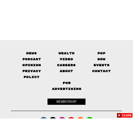
News
Wealth
Pop
Podcast
Video
Now
Opinion
Careers
Events
Privacy
About
Contact
Policy
FOR
ADVERTISING
MEMBERSHIP
© 2017-
2026
The Standard. All rights reserved.