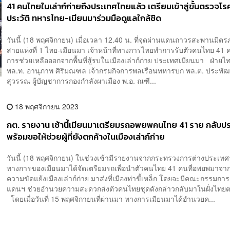
41 คนไทยในเล่าก์ก่ายถึงประเทศไทยแล้ว เตรียมเข้าสู่ขั้นตรวจโร
ประวัติ ทหารไทย-เมียนมาร่วมมือดูแลใกล้ชิด
วันนี้ (18 พฤศจิกายน) เมื่อเวลา 12.40 น. ที่จุดผ่านแดนถาวรสะพานมิตร
สายแห่งที่ 1 ไทย-เมียนมา เจ้าหน้าที่ทางการไทยทำการรับตัวคนไทย 41 คน
การช่วยเหลือออกจากพื้นที่สู้รบในเมืองเล่าก์ก่าย ประเทศเมียนมา ฝ่าย
พล.ท. อานุภาพ ศิริมณฑล เจ้ากรมกิจการพลเรือนทหารบก พล.ต. ประพัฒ
สุวรรณ ผู้บัญชาการกองกำลังผาเมือง พ.อ. ณฑี...
18 พฤศจิกายน 2023
กต. รายงาน เช้านี้เมียนมาเตรียมรถอพยพคนไทย 41 ราย กลับป
พร้อมขอให้ช่วยผู้ที่ยังตกค้างในเมืองเล่าก์ก่าย
วันนี้ (18 พฤศจิกายน) ในช่วงเช้ามีรายงานจากกระทรวงการต่างประเทศ
ทางการของเมียนมาได้จัดเตรียมรถเพื่อนำตัวคนไทย 41 คนที่อพยพมาจากพื
ความขัดแย้งเมืองเล่าก์ก่าย มาส่งที่เมืองท่าขี้เหล็ก โดยจะมีคณะกรรมกา
แดนฯ ช่วยอำนวยความสะดวกส่งตัวคนไทยชุดดังกล่าวกลับมาในฝั่งไทย
โดยเมื่อวันที่ 15 พฤศจิกายนที่ผ่านมา ทางการเมียนมาได้อำนวยค...