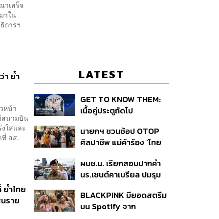
ณาเสร็จ
ยนมาใน
าธิการฯ
LATEST
่า ย้ำ
GET TO KNOW THEM:
ัวหน้า
เนื้อคู่ประตูถัดไป
ช้สนามบิน
ร่งใสและ
นายกฯ ชวนช้อป OTOP
ที่ สส.
ศิลปาชีพ แม่ค้าร้อง ‘ไทย
ช่วยไทย พลัส’ สุดยอด
ผบช.น. เรียกสอบปากคำ
ถามมีต่อไหม นายกฯ ตอบ
นร.เซนต์คาเบรียล ปมรุม
‘เดี๋ยวจะพยายาม’
ทำร้ายเพื่อน-ใช้ปืนขู่ สั่ง
่ ย้ำไทย
BLACKPINK มียอดสตรีม
ดำเนินคดีแล้ว
แสนราย
บน Spotify จาก
ประเทศไทยสูงถึง 536 ล้าน