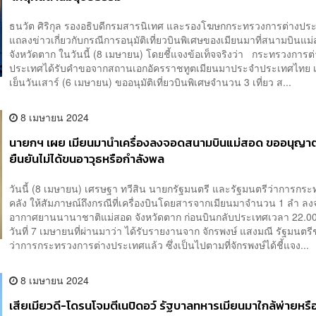
ธนวัต ศิริกุล รองอธิบดีกรมสารนิเทศ และรองโฆษกกระทรวงการต่างปร
แถลงข่าวเกี่ยวกับกรณีการอนุมัติเที่ยวบินพิเศษของเมียนมาที่สนามบินแม
จังหวัดตาก ในวันนี้ (8 เมษายน) โดยชี้แจงข้อเท็จจริงว่า กระทรวงการต
ประเทศได้รับคำขอจากสถานเอกอัครราชทูตเมียนมาประจำประเทศไทย เม
เย็นวันเสาร์ (6 เมษายน) ขออนุมัติเที่ยวบินพิเศษจำนวน 3 เที่ยว ส...
8 เมษายน 2024
นายกฯ เผย เมียนมานำเครื่องลงจอดสนามบินแม่สอด ขออนุญาต
ยืนยันไม่ได้ขนอาวุธหรือกำลังพล
วันนี้ (8 เมษายน) เศรษฐา ทวีสิน นายกรัฐมนตรี และรัฐมนตรีว่าการกร
คลัง ให้สัมภาษณ์ถึงกรณีที่เครื่องบินโดยสารจากเมียนมาจำนวน 1 ลำ ลงจ
อากาศยานนานาชาติแม่สอด จังหวัดตาก ก่อนบินกลับประเทศเวลา 22.00
วันที่ 7 เมษายนที่ผ่านมาว่า ได้รับรายงานจาก จักรพงษ์ แสงมณี รัฐมนตรี
ว่าการกระทรวงการต่างประเทศแล้ว ซึ่งเป็นไปตามที่จักรพงษ์ได้ชี้แจง...
8 เมษายน 2024
เสียเมียวดี-โดรนโจมตีเนปิดอว์ รัฐบาลทหารเมียนมาใกล้พ่ายหรื