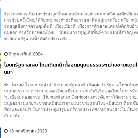
รัฐบาลทหารเมียนมากำลังถูกสั่นคลอนอำนาจอย่างหนัก หลังกองทัพเมียน
การสู้รบครั้งใหญ่ให้กับกลุ่มกองกำลังติดอาวุธชาติพันธุ์กะเหรี่ยง หรือ ‘กลุ
จนสูญเสียการควบคุมพื้นที่ ‘เมืองเมียวดี’ เมืองการค้าชายแดนซึ่งติดกับอำ
แม่สอด จังหวัดตากของไทย นับเป็นการสูญเสียพื้นที่ชายแดนที่สำคัญ ต่อจ
ชายแดนรัฐฉานซึ่งติดกับประเทศจ...
9 กุมภาพันธ์ 2024
โฆษกรัฐบาลเผย ไทยเดินหน้าตั้งจุดมนุษยธรรมระหว่างชายแดนไ
นมา
ชัย วัชรงค์ โฆษกประจำสำนักนายกรัฐมนตรี เปิดเผยว่า รัฐบาลไทยเดินหน
มนุษยธรรมระหว่างชายแดนไทย-เมียนมา จากข้อริเริ่มของไทยในการจัดต
‘ระเบียงมนุษยธรรม’ (Humanitarian Corridor) ยกระดับการให้ความช่วยเ
มนุษยธรรมแก่ประชาชนเมียนมาตามแนวชายแดนไทย-เมียนมา ที่อาเซีย
พ้องและตอบรับในการประชุมรัฐมนตรีต่างประเทศอาเซียนอย่างไม่เป็น
สัปดาห์ท...
18 พฤศจิกายน 2023