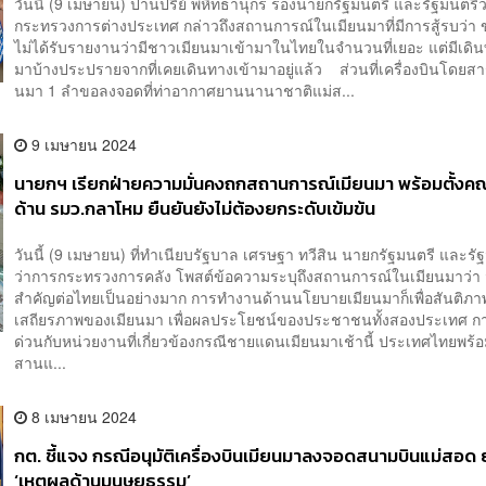
วันนี้ (9 เมษายน) ปานปรีย์ พหิทธานุกร รองนายกรัฐมนตรี และรัฐมนตรี
กระทรวงการต่างประเทศ กล่าวถึงสถานการณ์ในเมียนมาที่มีการสู้รบว่า ข
ไม่ได้รับรายงานว่ามีชาวเมียนมาเข้ามาในไทยในจำนวนที่เยอะ แต่มีเดิน
มาบ้างประปรายจากที่เคยเดินทางเข้ามาอยู่แล้ว ส่วนที่เครื่องบินโดยส
นมา 1 ลำขอลงจอดที่ท่าอากาศยานนานาชาติแม่ส...
9 เมษายน 2024
นายกฯ เรียกฝ่ายความมั่นคงถกสถานการณ์เมียนมา​ พร้อมตั้ง
ด้าน รมว.กลาโหม ยืนยันยังไม่ต้องยกระดับเข้มข้น
วันนี้ (9 เมษายน) ที่ทำเนียบรัฐบาล เศรษฐา ทวีสิน นายกรัฐมนตรี และรั
ว่าการกระทรวงการคลัง โพสต์ข้อความระบุถึงสถานการณ์ในเมียนมาว่า
สำคัญต่อไทยเป็นอย่างมาก การทำงานด้านนโยบายเมียนมาก็เพื่อสันติภ
เสถียรภาพของเมียนมา เพื่อผลประโยชน์ของประชาชนทั้งสองประเทศ ก
ด่วนกับหน่วยงานที่เกี่ยวข้องกรณีชายแดนเมียนมาเช้านี้ ประเทศไทยพร้
สานแ...
8 เมษายน 2024
กต. ชี้แจง กรณีอนุมัติเครื่องบินเมียนมาลงจอดสนามบินแม่สอด ย
‘เหตุผลด้านมนุษยธรรม’