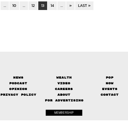
...
10
...
12
13
14
...
»
LAST »
News
Wealth
Pop
Podcast
Video
Now
Opinion
Careers
Events
Privacy Policy
About
Contact
FOR ADVERTISING
MEMBERSHIP