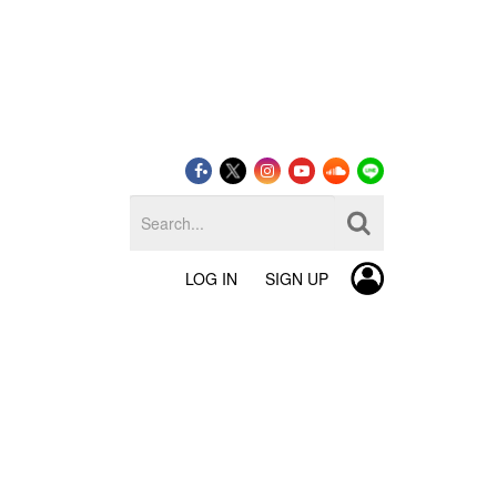
LOG IN
SIGN UP