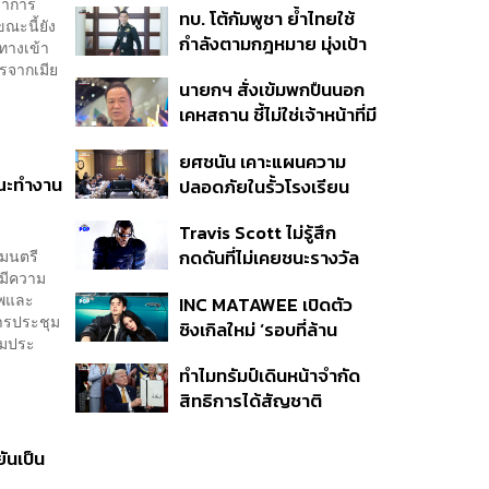
ว่าการ
ทบ. โต้กัมพูชา ย้ำไทยใช้
ครั้ง ตลอด 10 ปีที่ผ่านมา
ณะนี้ยัง
กำลังตามกฎหมาย มุ่งเป้า
ทางเข้า
หมายทางทหาร ชี้ความเสีย
ารจากเมีย
นายกฯ สั่งเข้มพกปืนนอก
หายไทยไม่อาจลบด้วย
เคหสถาน ชี้ไม่ใช่เจ้าหน้าที่มี
ข้อมูลบิดเบือน
โทษอุกฉกรรจ์ ปืนถูกขโมย
ยศชนัน เคาะแผนความ
ก่อเหตุ เจ้าของร่วมรับผิด
คณะทำงาน
ปลอดภัยในรั้วโรงเรียน
90 วัน ส่งนักสุขภาพจิต
Travis Scott ไม่รู้สึก
ดูแล-คุมเข้มคัดกรองสิ่ง
ฐมนตรี
กดดันที่ไม่เคยชนะรางวัล
ผิดกฎหมาย
 มีความ
แกรมมี่ แม้มีชื่อเข้าชิงมา
าพและ
INC MATAWEE เปิดตัว
แล้ว 10 ครั้ง
ารประชุม
ซิงเกิลใหม่ ‘รอบที่ล้าน
อมประ
(Loop)’ ที่ได้ เน PERSES
ทำไมทรัมป์เดินหน้าจำกัด
มาแสดงในมิวสิกวิดีโอ
สิทธิการได้สัญชาติ
อเมริกันโดยกำเนิดอีกครั้ง
แม้ศาลสูงสุดเคยตัดสิน
ันเป็น
คัดค้าน