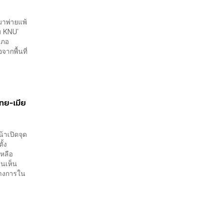
มาพ่ายแพ้
่ม KNU’
เภอ
ากพื้นที่
ทย-เมีย
้าเปิดจุด
ั้ง
หลือ
นเห็น
ทางการใน