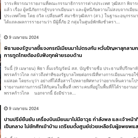
วาระพิจารณารายงานที่คณะกรรมาธิการการต่างประเทศ วุฒิสภา พิจาร
แล้ว เรื่อง ผู้หนีภัยการสู้รบจากเมียนมา และผู้หนีภัยความไม่สงบจากเมี
ประเทศไทย โดย ถวิล เปลี่ยนศรี สมาชิกวุฒิสภา (สว.) ในฐานะอนุกรรม
ได้แถลงผลการรายงานว่า มีผู้ลี้ภัย 2 กลุ่มในศูนย์พักพิงชั่วครา...
9 เมษายน 2024
พิธามองรัฐบาลชี้แจงกรณีเมียนมาไม่ตรงกัน หวั่นปัญหาลุกลามกว
การทูตไทยต้องรับฟังทุกฝ่ายรอบด้าน
วันนี้ (9 เมษายน) พิธา ลิ้มเจริญรัตน์ สส. บัญชีรายชื่อ ประธานที่ปรึกษาห
พรรคก้าวไกล กล่าวถึงท่าทีของรัฐบาลไทยต่อกรณีที่ทางการเมียนมาขอใ
แม่สอด โดยระบุว่า อย่างที่ได้สื่อสารไปหลายทิศทางว่าอยากเห็นความโป
รายงานสถานการณ์ให้กับคนในพื้นที่ เพราะคนที่อยู่ในพื้นที่ก็ได้รายงานมา
พรรคก้าวไกล นอกจากนี้ ยังมีข่าวล...
9 เมษายน 2024
ปานปรีย์ยืนยัน เครื่องบินเมียนมาไม่มีอาวุธ กำลังพล และเจ้าหน้าที
เป็นกลาง ไม่ชักศึกเข้าบ้าน เตรียมตั้งศูนย์ช่วยเหลือรับผู้อพยพ