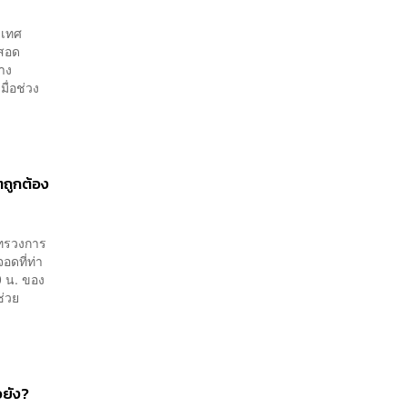
ะเทศ
่สอด
่าง
ื่อช่วง
ถูกต้อง
ะทรวงการ
อดที่ท่า
 น. ของ
ช่วย
อยัง?