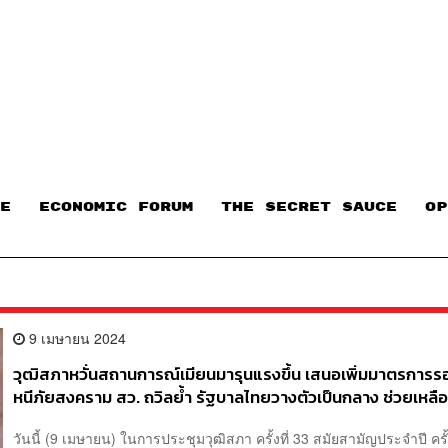
E
ECONOMIC FORUM
THE SECRET SAUCE​
OP
9 เมษายน 2024
วุฒิสภาหวั่นสถานการณ์เมียนมารุนแรงขึ้น เสนอเพิ่มมาตรการรอง
หนีภัยสงคราม สว. ถวิลย้ำ รัฐบาลไทยวางตัวเป็นกลาง ช่วยเหลือ
เท่าเทียม ไม่ได้ชักศึกเข้าบ้าน
วันนี้ (9 เมษายน) ในการประชุมวุฒิสภา ครั้งที่ 33 สมัยสามัญประจำปี ครั้ง