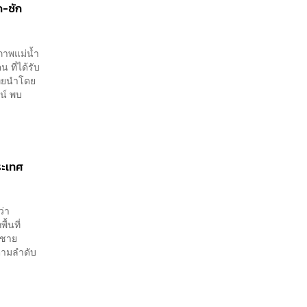
ค-ซัก
ภาพแม่น้ำ
 ที่ได้รับ
ไทยนำโดย
น์ พบ
ระเทศ
ว่า
้นที่
รชาย
ตามลำดับ