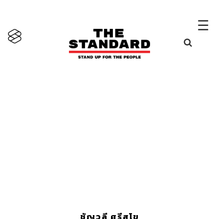
×
☰
ชัญวลี ศรีสุโข