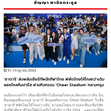
ชัญญา พานิชตระกูล
31 กรกฎาคม 2024
‘ฮาตาริ’ ส่งพลังเชียร์ทัพนักกีฬาไทย #พัดไทยให้ไกลกว่าเดิม
ลอยไกลถึงปารีส ผ่านกิจกรรม ‘Cheer Stadium’ กลางกรุง
ลมยิ่งแรงเท่าไร เสียงเชียร์ที่ส่งไปยิ่งลอยไกลและชัดเจนกว่าเดิม นั่น
คือเหตุผลที่แบรนด์ ‘ฮาตาริ’ คิกออฟกิจกรรม ‘Cheer Stadium’ ในชื่อ
‘ฮาตาริ #พัดไทยให้ไกลกว่าเดิม’ ชวนคนไทยมาร่วมส่งเสียงเชียร์ทัพ
นักกีฬาทีมชาติไทยให้ดังไกลถึงโอลิมปิก ปารีส 2024 แคมเปญนี้คิก