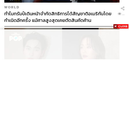
WORLD
ทำไมทรัมป์เดินหน้าจำกัดสิทธิการได้สัญชาติอเมริกันโดย
...
กำเนิดอีกครั้ง แม้ศาลสูงสุดเคยตัดสินคัดค้าน
ENTERTAINMENT
เก้า นพเก้า และ พาย รินรดา เตรียมร่วมงานกันใน ‘รสกาล
...
Enchanted Taste In Time’