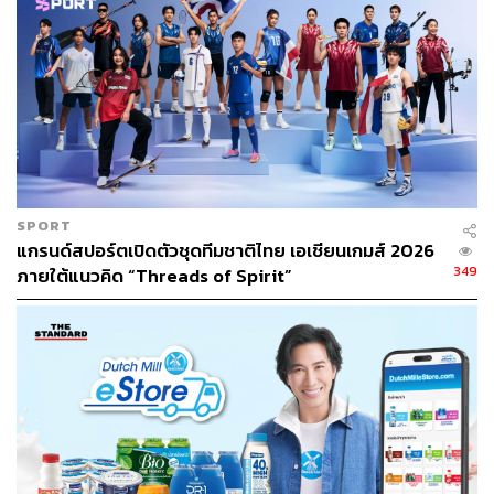
ผ่านพัดลมของฮาตาริ ซึ่งทำหน้าที่สื่อกลางในการส่งเสียง
เชียร์ไทยลอยไกลถึงปารีส
ใครที่พลาดท้าพลังการเตะเป้ารอบนี้ ยังสามารถไปร่วม
กิจกรรมตลอดช่วงการแข่งขันกีฬาโอลิมปิกกันต่อได้ที่ Iconic
Kick Booth ตลาดรวมทรัพย์ อโศก วันที่ 5-6 สิงหาคม มาร่วม
เป็นส่วนหนึ่งในการ #พลัสพลังเตะส่งกำลังใจ ให้ เทนนิส
พาณิภัค และทัพนักกีฬาไทยทุกคน ด้วยพลังแห่งการเชียร์
และลมจากฮาตาริที่จะพัดพาเสียงเชียร์ไทยดังไกลถึงสนาม
SPORT
แข่งขันโอลิมปิก ปารีส 2024
แกรนด์สปอร์ตเปิดตัวชุดทีมชาติไทย เอเชียนเกมส์ 2026
349
ภายใต้แนวคิด “Threads of Spirit”