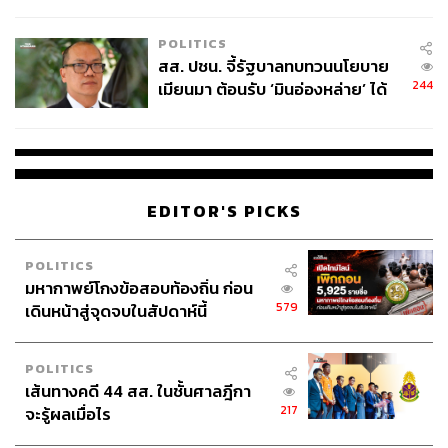
ไทยพลัส’ เฟส 2 รอประเมินความ
เหมาะสม
POLITICS
สส. ปชน. จี้รัฐบาลทบทวนนโยบาย
244
เมียนมา ต้อนรับ ‘มินอ่องหล่าย’ ได้
แค่สัญญาว่างเปล่า
EDITOR'S PICKS
POLITICS
มหากาพย์โกงข้อสอบท้องถิ่น ก่อน
579
เดินหน้าสู่จุดจบในสัปดาห์นี้
POLITICS
เส้นทางคดี 44 สส. ในชั้นศาลฎีกา
217
จะรู้ผลเมื่อไร