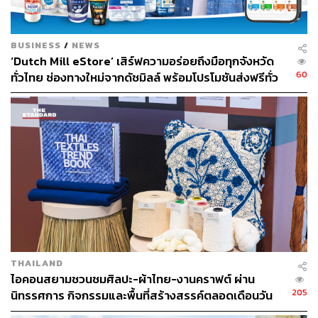
BUSINESS
/
NEWS
‘Dutch Mill eStore’ เสิร์ฟความอร่อยถึงมือทุกจังหวัด
60
ทั่วไทย ช่องทางใหม่จากดัชมิลล์ พร้อมโปรโมชันส่งฟรีทั่ว
ประเทศ ส่งไว สั่งก่อนเที่ยง ได้ของวันถัดไป ส่งสินค้าแบบ
เย็นตรงจากโรงงาน [ADVERTORIAL]
THAILAND
ไอคอนสยามชวนชมศิลปะ-ผ้าไทย-งานคราฟต์ ผ่าน
205
นิทรรศการ กิจกรรมและพื้นที่สร้างสรรค์ตลอดเดือนวัน
แม่ [ADVERTORIAL]