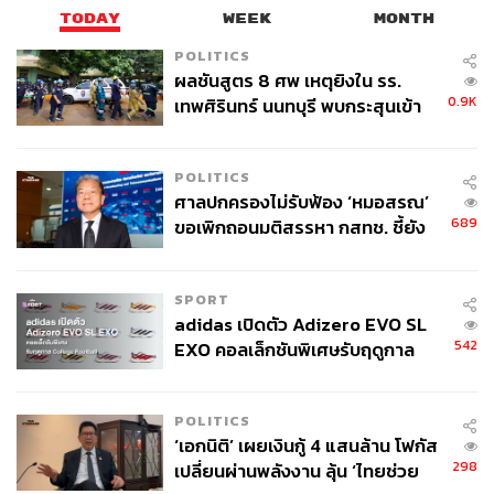
TODAY
WEEK
MONTH
POLITICS
ผลชันสูตร 8 ศพ เหตุยิงใน รร.
0.9K
เทพศิรินทร์ นนทบุรี พบกระสุนเข้า
จุดสำคัญ ‘ศีรษะ-หน้าอก’ ครูถูกยิง
4 นัด จากระยะไกล
POLITICS
ศาลปกครองไม่รับฟ้อง ‘หมอสรณ’
689
ขอเพิกถอนมติสรรหา กสทช. ชี้ยัง
ไม่ใช่ผู้เดือดร้อนเสียหาย
SPORT
adidas เปิดตัว Adizero EVO SL
542
EXO คอลเล็กชันพิเศษรับฤดูกาล
College Football
POLITICS
‘เอกนิติ’ เผยเงินกู้ 4 แสนล้าน โฟกัส
298
เปลี่ยนผ่านพลังงาน ลุ้น ‘ไทยช่วย