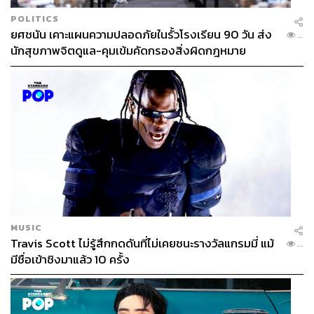
POLITICS
ยศชนัน เคาะแผนความปลอดภัยในรั้วโรงเรียน 90 วัน ส่ง
...
นักสุขภาพจิตดูแล-คุมเข้มคัดกรองสิ่งผิดกฎหมาย
ติดตามรายละเอียดเพิ่มเติมได้ทาง Facebook: Hatari,
YouTube @Hatari2346 และ TikTok @hatari_official
MUSIC
Travis Scott ไม่รู้สึกกดดันที่ไม่เคยชนะรางวัลแกรมมี่ แม้
...
#พลัสพลังเตะส่งกำลังใจ #พัดไทยให้ไกลกว่าเดิม
มีชื่อเข้าชิงมาแล้ว 10 ครั้ง
#HatariThailand
TAGS:
โอลิมปิกเกมส์ ปารีส 2024
เตย-หัตถยา บำรุงสุข
ทัศน์ลักษณ์ พานิชตระกูล
ชัญญา พานิชตระกูล