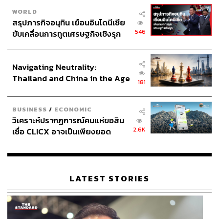
WORLD
สรุปภารกิจอนุทิน เยือนอินโดนีเซีย
546
ขับเคลื่อนการทูตเศรษฐกิจเชิงรุก
ประกาศหุ้นส่วนยุทธศาสตร์ไทย –
อินโดนีเซีย
Navigating Neutrality:
Thailand and China in the Age
181
of a New Global Order
BUSINESS
/
ECONOMIC
วิเคราะห์ปรากฏการณ์คนแห่ขอสิน
2.6K
เชื่อ CLICX อาจเป็นเพียงยอด
ภูเขาน้ำแข็ง ของปัญหาหนี้ครัว
เรือนไทยที่ถูกซุกไว้
LATEST STORIES