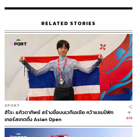
คอนเซปต์ของกิจกรรม
#พัดไทยให้ไกลกว่าเดิม
ในครั้งนี้ถูก
ออกแบบให้เป็นสนามเชียร์กีฬากลางแจ้งที่ทุกคนจะได้เป็นทั้ง
RELATED STORIES
กองเชียร์และนักกีฬา โดยไฮไลต์สำคัญคือ ‘The Iconic Kick
Battle’ ท้าพลังคนไทยให้มาทดลองทักษะการเตะเป้า โดยแบ่ง
ระดับความสูงออกเป็น 3 ระดับ เพื่อวัดว่าพลังของคุณเมื่อ
เทียบกับระดับความแรงของลมจากพัดลมฮาตาริ ใครจะแรง
กว่ากัน! และยังสะท้อนแนวคิดที่ว่า ‘ยิ่งเตะสูง ลมฮาตาริยิ่งพัด
แรง พัดพาเสียงเชียร์ของคนไทยให้ก้องไกลยิ่งขึ้น’ เชื่อมโยง
พลังคนไทยส่งเสียงเชียร์ไกลถึงนักกีฬาไทย ณ กรุงปารีส เห
ล่าอินฟลูเอ็นเซอร์อย่างดีเจดาว, มาร์คคริส และจูดี้ ก็มาร่วม
ท้าประลองเตะสูงอย่างสนุกสนาน
ภายในงานยังมีกิจกรรมปลุกใจกระตุ้นความฮึกเหิมในการ
SPORT
เชียร์จากทีม ‘Hatari Mini Troop’ ที่มาในคอนเซปต์ ‘The
ฮิโระ แก้วตาทิพย์ สร้างชื่อบนเวทีเอเชีย คว้าแชมป์ฟิก
color of the wind – สีสันของกองเชียร์’ โดยเฉพาะบริเวณ
619
เกอร์สเกตติ้ง Asian Open
หน้างานที่ดึงความสนใจจากผู้คนอย่างมาก เพราะถูกจัดให้
เป็น ‘Cheering Zone’ พื้นที่พิเศษสำหรับแสดงพลังเสียงเชียร์