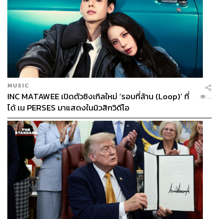
นักกีฬาทีมชาติไทย
วรันธร วนวิทย์
Advertorial
หมอเจี๊ยบ-ลลนา ก้องธรนินทร์
บริษัท ฮาตาริ อิเลคทริค จำกัด
Olympic Games Paris 2024
Paris 2024
Olympic Games 2024
MUSIC
INC MATAWEE เปิดตัวซิงเกิลใหม่ ‘รอบที่ล้าน (Loop)’ ที่
...
ได้ เน PERSES มาแสดงในมิวสิกวิดีโอ
221
ABOUT THE AUTHOR
THE STANDARD TEAM
กองบรรณาธิการ THE STANDARD