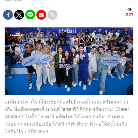
221
ลมยิ่งแรงเท่าไร เสียงเชียร์ที่ส่งไปยิ่งลอยไกลและชัดเจนกว่า
เดิม นั่นคือเหตุผลที่แบรนด์
‘ฮาตาริ’
คิกออฟกิจกรรม ‘Cheer
Stadium’ ในชื่อ ‘ฮาตาริ #พัดไทยให้ไกลกว่าเดิม’ ชวนคน
ไทยมาร่วมส่งเสียงเชียร์ทัพนักกีฬาทีมชาติไทยให้ดังไกลถึง
โอลิมปิก ปารีส 2024