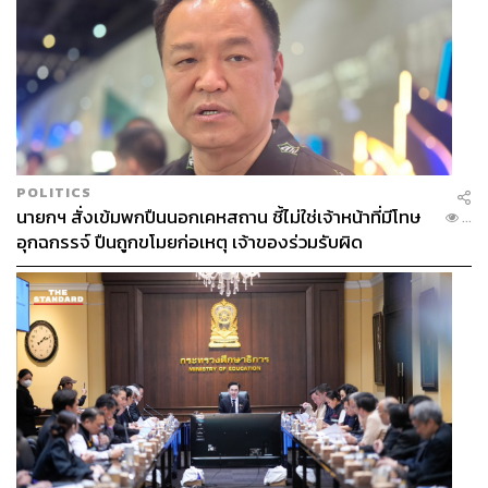
POLITICS
นายกฯ สั่งเข้มพกปืนนอกเคหสถาน ชี้ไม่ใช่เจ้าหน้าที่มีโทษ
...
อุกฉกรรจ์ ปืนถูกขโมยก่อเหตุ เจ้าของร่วมรับผิด