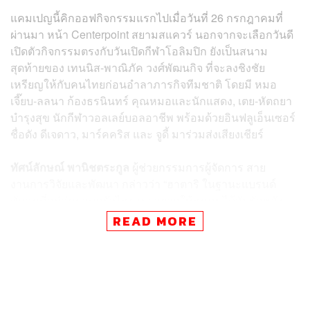
แคมเปญนี้คิกออฟกิจกรรมแรกไปเมื่อวันที่ 26 กรกฎาคมที่
ผ่านมา หน้า Centerpoint สยามสแควร์ นอกจากจะเลือกวันดี
เปิดตัวกิจกรรมตรงกับวันเปิดกีฬาโอลิมปิก ยังเป็นสนาม
สุดท้ายของ เทนนิส-พาณิภัค วงศ์พัฒนกิจ ที่จะลงชิงชัย
เหรียญให้กับคนไทยก่อนอำลาภารกิจทีมชาติ โดยมี หมอ
เจี๊ยบ-ลลนา ก้องธรนินทร์ คุณหมอและนักแสดง, เตย-หัตถยา
บำรุงสุข นักกีฬาวอลเลย์บอลอาชีพ พร้อมด้วยอินฟลูเอ็นเซอร์
ชื่อดัง ดีเจดาว, มาร์คคริส และ จูดี้ มาร่วมส่งเสียงเชียร์
ทัศน์ลักษณ์ พานิชตระกูล
ผู้ช่วยกรรมการผู้จัดการ สาย
งานการวิจัยและพัฒนา กล่าวว่า “ฮาตาริ ในฐานะแบรนด์
พัดลมที่อยู่คู่ครอบครัวไทย เราอยากให้ทุกคนได้สัมผัสพลัง
ของการรวมตัว เสียงเชียร์จากหนึ่งคนอาจเบา แต่เมื่อรวมกัน
READ MORE
เป็นร้อย เป็นพัน และได้แรงลมจากพัดลมฮาตาริ จะกลายเป็น
พลังมหาศาลที่ส่งถึงนักกีฬา นี่จึงไม่ใช่แค่การเชียร์ แต่
เป็นการสร้างประสบการณ์ที่เชื่อมโยงผู้คนเข้ากับจิตวิญญาณ
ของกีฬาและนวัตกรรมของฮาตาริ