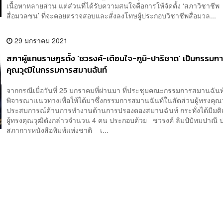
เนื้อหาหลายส่วน แต่ส่วนที่ได้รับความสนใจคือการให้จัดตั้ง ‘สภาวิชาชีพ
สื่อมวลชน’ ที่จะคอยตรวจสอบและสั่งลงโทษผู้ประกอบวิชาชีพสื่อมวล...
29 มกราคม 2021
สภาผู้แทนราษฎรตั้ง ‘ชวรงค์-เตือนใจ-ภูมิ-ปาริชาต’ เป็นกรรมกา
คุณวุฒิในกรรมการสมานฉันท์
จากกรณีเมื่อวันที่ 25 มกราคมที่ผ่านมา ที่ประชุมคณะกรรมการสมานฉันท์
พิจารณาเเนวทางเพื่อให้ได้มาซึ่งกรรมการสมานฉันท์ในสัดส่วนผู้ทรงคุณวุฒ
ประสบการณ์ด้านการทำงานด้านการปรองดองสมานฉันท์ กระทั่งได้มีมติเ
ผู้ทรงคุณวุฒิดังกล่าวจำนวน 4 คน ประกอบด้วย ชวรงค์ ลิมป์ปัทมปาณี
สภาการหนังสือพิมพ์แห่งชาติ เ...