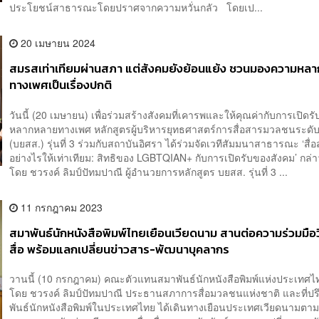
ประโยชน์สาธารณะโดยปราศจากความหวั่นกลัว โดยเป...
20 เมษายน 2024
สมรสเท่าเทียมผ่านสภา แต่สังคมยังย้อนแย้ง ชวนมองความหล
ทางเพศเป็นเรื่องปกติ
วันนี้ (20 เมษายน) เพื่อร่วมสร้างสังคมที่เคารพและให้คุณค่ากับการเปิดร
หลากหลายทางเพศ หลักสูตรผู้บริหารยุทธศาสตร์การสื่อสารมวลชนระดับ
(บยสส.) รุ่นที่ 3 ร่วมกับสถาบันอิศรา ได้ร่วมจัดเวทีสัมมนาสาธารณะ ‘สื่
อย่างไรให้เท่าเทียม: สิทธิของ LGBTQIAN+ กับการเปิดรับของสังคม’ กล่
โดย ชวรงค์ ลิมป์ปัทมปาณี ผู้อำนวยการหลักสูตร บยสส. รุ่นที่ 3 ...
11 กรกฎาคม 2023
สมาพันธ์นักหนังสือพิมพ์ไทยเยือนเวียดนาม สานต่อความร่วมมือ
สื่อ พร้อมแลกเปลี่ยนข่าวสาร-พัฒนาบุคลากร
วานนี้ (10 กรกฎาคม) คณะตัวแทนสมาพันธ์นักหนังสือพิมพ์แห่งประเทศไ
โดย ชวรงค์ ลิมป์ปัทมปาณี ประธานสภาการสื่อมวลชนแห่งชาติ และที่ป
พันธ์นักหนังสือพิมพ์ในประเทศไทย ได้เดินทางเยือนประเทศเวียดนามตา