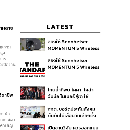
LATEST
ากหลาย
ลองใช้ Sennheiser
ับความ
MOMENTUM 5 Wireless
สูง
หูฟัง 14,990 บาท ที่ให้ผู้ใช้
อสาร
ลองใช้ Sennheiser
ถอดเปลี่ยนแบตเองได้
าวเปิดงาน
MOMENTUM 5 Wireless
ก่อนกฎ EU บังคับปีหน้า
หูฟัง 14,990 บาท ที่ให้ผู้ใช้
ถอดเปลี่ยนแบตเองได้
ก่อนกฎ EU บังคับปีหน้า
ไทยน้ำทิพย์ โคคา-โคล่า
วิชาชีพ
จับมือ ไมเนอร์ ฟู้ด ใช้
คอนเสิร์ตแทนส่วนลด เดิม
กกต. บอร์ดประกันสังคม
พัน Music Marketing ใน
ทย นำ
ยืนยันไม่เลื่อนวันเลือกตั้ง
ปีที่ธุรกิจร้านอาหารโต
รึกษาสมา
และปรับบางกระบวนการ
ทรงตัวที่ 3.2%
มคำเชิญ
เปิดงานวิจัย ควรออกแบบ
ตามคำสั่งทุเลาของศาล