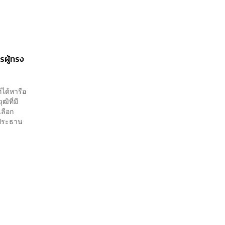
รผู้ทรง
ได้หารือ
ิที่มี
ลือก
 ประธาน