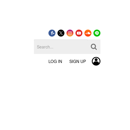
LOG IN
SIGN UP