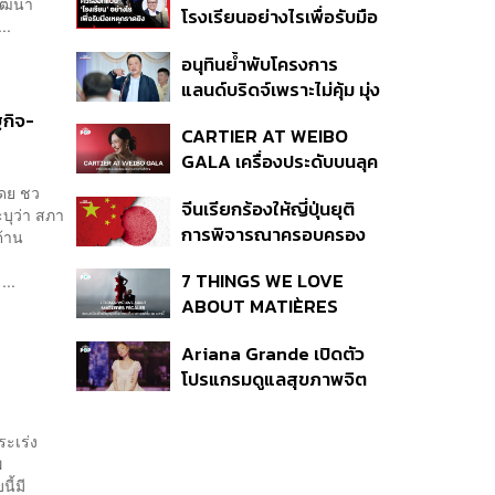
พัฒนา
โรงเรียนอย่างไรเพื่อรับมือ
..
เหตุกราดยิง
อนุทินย้ำพับโครงการ
แลนด์บริดจ์เพราะไม่คุ้ม มุ่ง
พัฒนา Missing Link
กิจ-
CARTIER AT WEIBO
รองรับอ่าวไทย-อันดามัน
GALA เครื่องประดับบนลุค
พรมแดงของแขกคน
โดย ชว
จีนเรียกร้องให้ญี่ปุ่นยุติ
สำคัญ
บุว่า สภา
การพิจารณาครอบครอง
ด้าน
อาวุธนิวเคลียร์
7 THINGS WE LOVE
...
ABOUT MATIÈRES
FÉCALES
Ariana Grande เปิดตัว
โปรแกรมดูแลสุขภาพจิต
สำหรับคนในอุตสาหกรรม
ดนตรี
ระเร่ง
พ
ี้มี