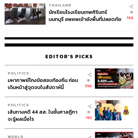
กองบรรณาธิการ THE STANDARD
THAILAND
จ่ายหนี้-แอบระบุแบรนด์
นักเรียนโรงเรียนเทพศิรินทร์
760
นนทบุรี อพยพเข้ายังพื้นที่ปลอดภัย
ชั่วคราว หลังเหตุใช้อาวุธปืนภายใน
โรงเรียนคลี่คลาย
EDITOR'S PICKS
POLITICS
มหากาพย์โกงข้อสอบท้องถิ่น ก่อน
556
เดินหน้าสู่จุดจบในสัปดาห์นี้
POLITICS
เส้นทางคดี 44 สส. ในชั้นศาลฎีกา
192
จะรู้ผลเมื่อไร
WORLD