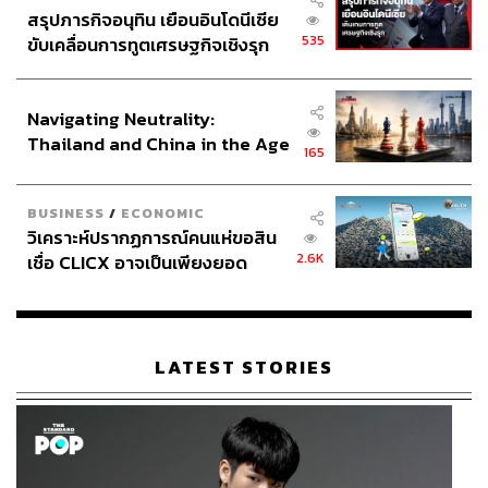
สรุปภารกิจอนุทิน เยือนอินโดนีเซีย
535
ขับเคลื่อนการทูตเศรษฐกิจเชิงรุก
ประกาศหุ้นส่วนยุทธศาสตร์ไทย –
อินโดนีเซีย
Navigating Neutrality:
Thailand and China in the Age
165
of a New Global Order
BUSINESS
/
ECONOMIC
วิเคราะห์ปรากฏการณ์คนแห่ขอสิน
2.6K
เชื่อ CLICX อาจเป็นเพียงยอด
ภูเขาน้ำแข็ง ของปัญหาหนี้ครัว
เรือนไทยที่ถูกซุกไว้
LATEST STORIES