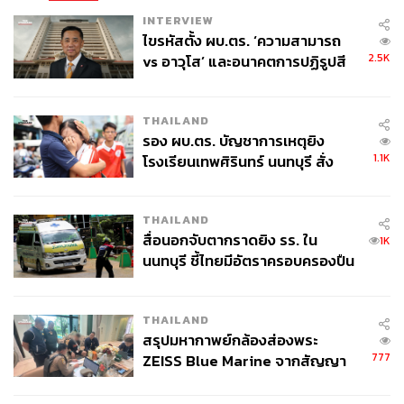
ภาพประกอบ: ฉัตรชัย เฉยชิต
INTERVIEW
ไขรหัสตั้ง ผบ.ตร. ‘ความสามารถ
TAGS:
สภาวิชาชีพข่าววิทยุและโทรทัศน์ไทย
2.5K
vs อาวุโส’ และอนาคตการปฏิรูปสี
ชวรงค์ ลิมป์ปัทมปาณี
สภาวิชาชีพสื่อมวลชน
กากี กับ พล.ต.อ. เอก อังสนานนท์
พงศ์พิพัฒน์ บัญชานนท์
พ.ร.บ.คุมสื่อ
พิจิตรา ศุภสวัสดิ์กุล
มงคล บางประภา
THAILAND
สมาคมนักข่าวนักหนังสือพิมพ์แห่งประเทศไทย
รอง ผบ.ตร. บัญชาการเหตุยิง
1.1K
โรงเรียนเทพศิรินทร์ นนทบุรี สั่ง
ค้นหา 2 รอบยืนยันไร้คนติดค้าง พบ
ศพปู่-ย่าที่บ้านพักผู้ก่อเหตุ
THAILAND
สื่อนอกจับตากราดยิง รร. ใน
1K
นนทบุรี ชี้ไทยมีอัตราครอบครองปืน
สูงในระดับต้นของภูมิภาค
60
THAILAND
สรุปมหากาพย์กล้องส่องพระ
ABOUT THE AUTHOR
777
ZEISS Blue Marine จากสัญญา
ผลิต 8.3 ล้าน สู่ข้อพิพาท ‘มา
THE STANDARD TEAM
เวลล์ฯ’ ฟ้อง ‘โทน บางแค’ ผิดนัด