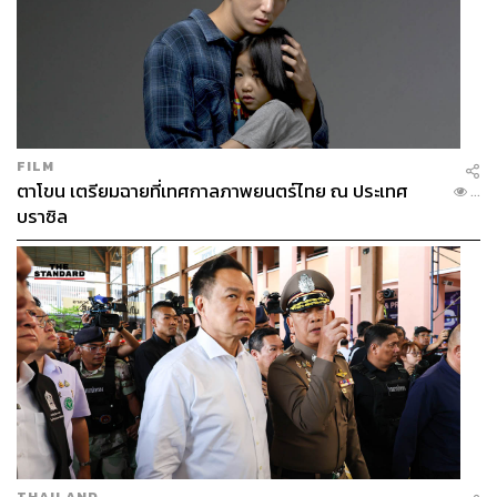
FILM
ตาโขน เตรียมฉายที่เทศกาลภาพยนตร์ไทย ณ ประเทศ
...
บราซิล
THAILAND