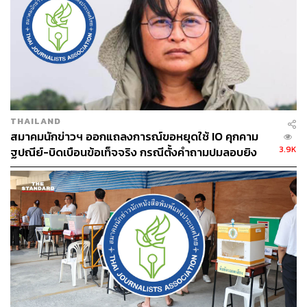
THAILAND
สมาคมนักข่าวฯ ออกแถลงการณ์ขอหยุดใช้ IO คุกคาม
3.9K
ฐปณีย์-บิดเบือนข้อเท็จจริง กรณีตั้งคำถามปมลอบยิง
สส.กมลศักดิ์