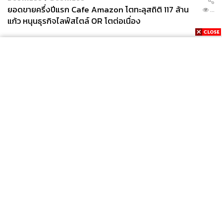
ยอดขายครึ่งปีแรก Cafe Amazon โตทะลุสถิติ 117 ล้าน
...
แก้ว หนุนธุรกิจไลฟ์สไตล์ OR โตต่อเนื่อง
News
Wealth
Pop
Podcast
Video
Now
Opinion
Careers
Events
Privacy
About
Contact
Policy
FOR
ADVERTISING
MEMBERSHIP