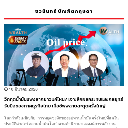
ชวนินทร์ บัณฑิตกฤษดา
18 มีนาคม 2026
วิกฤตน้ำมันแพงลากยาวแค่ไหน? เจาะลึกผลกระทบและกลยุทธ์
รับมือของภาคธุรกิจไทย เมื่อซัพพลายสะดุดครั้งใหญ่
โลกกำลังเผชิญกับ ‘การหยุดชะงักของอุปทานน้ำมันครั้งใหญ่ที่สุดใน
ประวัติศาสตร์ตลาดน้ำมันโลก’ ตามคำนิยามขององค์การพลังงาน