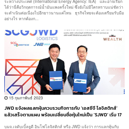
ระหว่างประเทศ (International Energy Agency: IEA) และอาจเรียก
ได้ว่านี่คือวิกฤตการณ์น้ำมันแพงครั้งใหม่ ซึ่งยังไม่มีใครทราบแน่ชัดว่า
จะดำเนินต่อเนื่องไปอีกยาวนานแค่ไหน ธุรกิจไทยจะต้องเตรียมรับมือ
อย่างไร หากต้องก...
15 กุมภาพันธ์ 2023
JWD แจ้งผลแลกหุ้นควบรวมกิจการกับ ‘เอสซีจี โลจิสติกส์’
แล้วเสร็จตามแผน พร้อมเปลี่ยนชื่อหุ้นใหม่เป็น ‘SJWD’ เริ่ม 17
ก.พ. นี้
บมจ.เจดับเบิ้ลยูดี อินโฟโลจิสติกส์ หรือ JWD แจ้งว่า การแลกหุ้นกับ