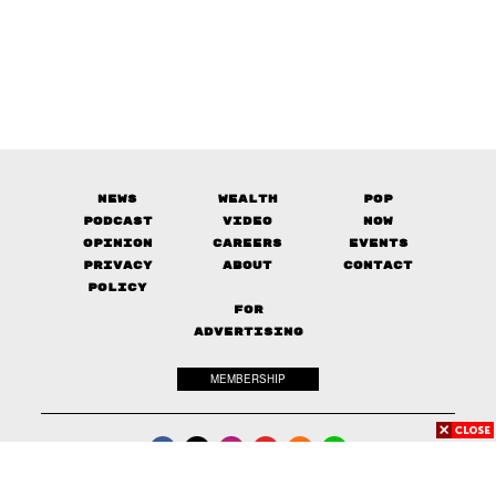
News
Wealth
Pop
Podcast
Video
Now
Opinion
Careers
Events
Privacy
About
Contact
Policy
FOR
ADVERTISING
MEMBERSHIP
© 2017-
2026
The Standard. All rights reserved.