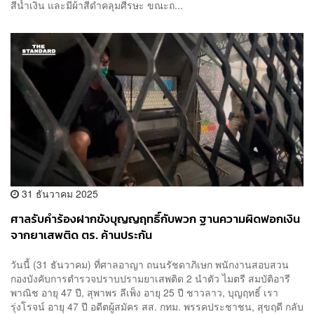
สีน้ำเงิน และมีผ้าสีดำคลุมศีรษะ ขณะถ...
31 ธันวาคม 2025
ศาลรับคำร้องฝากขังบุญญฤทธิ์กับพวก ฐานความผิดฟอกเงิน
จากยาเสพติด ตร. ค้านประกัน
วันนี้ (31 ธันวาคม) ที่ศาลอาญา ถนนรัชดาภิเษก พนักงานสอบสวน
กองบังคับการตำรวจปราบปรามยาเสพติด 2 นำตัว ไมตรี สมบัติอารี
พาณิช อายุ 47 ปี, สุพาพร ลีเพ็ง อายุ 25 ปี ชาวลาว, บุญฤทธิ์ เรา
รุ่งโรจน์ อายุ 47 ปี อดีตผู้สมัคร สส. กทม. พรรคประชาชน, สุขฤดี กลับ