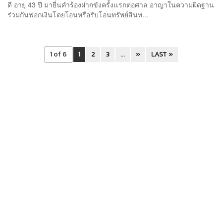
ดี อายุ 43 ปี มายื่นคำร้องฝากขังครั้งเเรกต่อศาล อาญาในความผิดฐาน
ร่วมกันฟอกเงินโดยโอนหรือรับโอนทรัพย์สินท...
1 of 6
1
2
3
...
»
LAST »