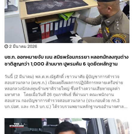
2 มีนาคม 2026
​บช.ก. ออกหมายจับ เบน สมิธพร้อมภรรยา หลอกนักลงทุนต่าง
ชาติสูญกว่า 1,000 ล้านบาท ปูพรมค้น 6 จุดยึดหลักฐาน
วันนี้ (2 มีนาคม) พล.ต.ท.ณัฐศักดิ์ เชาวนาศัย ผู้บัญชาการตำรวจ
สอบสวนกลาง (ผบช.ก.) เปิดเผยถึงผลการปฏิบัติการทลายเครือข่าย
หลอกลวงนักลงทุนข้ามชาติรายใหญ่ ซึ่งสร้างความเสียหายมูลค่า
มหาศาล โดยเมื่อวันที่ 26 กุมภาพันธ์ ที่ผ่านมา คณะพนักงาน
สอบสวน กองบัญชาการตำรวจสอบสวนกลาง (ประกอบด้วย กก.3
บก.ปอศ. และ กก.3 บก.ป.) ได้รวบรวมพยานหลักฐานขออำนาจศาล...