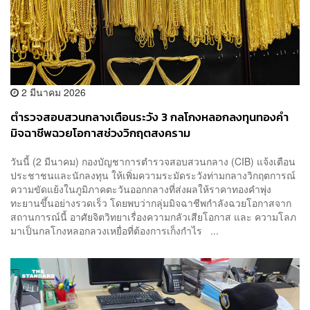
2 มีนาคม 2026
ตำรวจสอบสวนกลางเตือนระวัง 3 กลโกงหลอกลงทุนทองคำ
มิจฉาชีพฉวยโอกาสช่วงวิกฤตสงคราม
วันนี้ (2 มีนาคม) กองบัญชาการตำรวจสอบสวนกลาง (CIB) แจ้งเตือน
ประชาชนและนักลงทุน ให้เพิ่มความระมัดระวังท่ามกลางวิกฤตการณ์
ความขัดแย้งในภูมิภาคตะวันออกกลางที่ส่งผลให้ราคาทองคำพุ่ง
ทะยานขึ้นอย่างรวดเร็ว โดยพบว่ากลุ่มมิจฉาชีพกำลังฉวยโอกาสจาก
สถานการณ์นี้ อาศัยจิตวิทยาเรื่องความกลัวเสียโอกาส และ ความโลภ
มาเป็นกลโกงหลอกลวงเหยื่อที่ต้องการเก็งกำไร ...