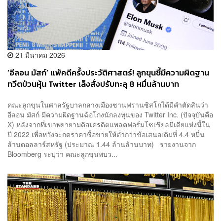
21 มีนาคม 2026
‘อีลอน มัสก์’ แพ้คดีครั้งประวัติศาสตร์! ลูกขุนชี้มีความผิดฐาน
ทวีตป่วนหุ้น Twitter เล็งสั่งปรับทะลุ 8 หมื่นล้านบาท
คณะลูกขุนในศาลรัฐบาลกลางเมืองซานฟรานซิสโกได้มีคำตัดสินว่า
อีลอน มัสก์ มีความผิดฐานฉ้อโกงนักลงทุนของ Twitter Inc. (ปัจจุบันคือ
X) หลังจากที่เขาพยายามดิสเครดิตแพลตฟอร์มโซเชียลมีเดียแห่งนี้ใน
ปี 2022 เพื่อหวังจะกดราคาซื้อขายให้ต่ำกว่าข้อเสนอเดิมที่ 4.4 หมื่น
ล้านดอลลาร์สหรัฐ (ประมาณ 1.44 ล้านล้านบาท) รายงานจาก
Bloomberg ระบุว่า คณะลูกขุนพบว...