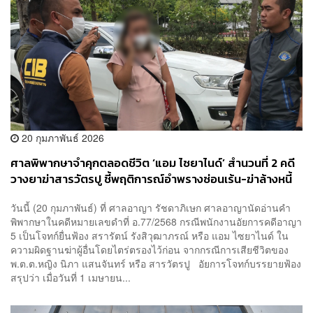
20 กุมภาพันธ์ 2026
ศาลพิพากษาจำคุกตลอดชีวิต ‘แอม ไซยาไนด์’ สำนวนที่ 2 คดี
วางยาฆ่าสารวัตรปู ชี้พฤติการณ์อำพรางซ่อนเร้น-ฆ่าล้างหนี้
วันนี้ (20 กุมภาพันธ์) ที่ ศาลอาญา รัชดาภิเษก ศาลอาญานัดอ่านคำ
พิพากษาในคดีหมายเลขดำที่ อ.77/2568 กรณีพนักงานอัยการคดีอาญา
5 เป็นโจทก์ยื่นฟ้อง สรารัตน์ รังสิวุฒาภรณ์ หรือ แอม ไซยาไนด์ ใน
ความผิดฐานฆ่าผู้อื่นโดยไตร่ตรองไว้ก่อน จากกรณีการเสียชีวิตของ
พ.ต.ต.หญิง นิภา แสนจันทร์ หรือ สารวัตรปู อัยการโจทก์บรรยายฟ้อง
สรุปว่า เมื่อวันที่ 1 เมษายน...