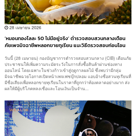
28 เมษายน 2026
‘หมอนทองโลละ 50 ไม่มีอยู่จริง’ ตำรวจสอบสวนกลางเตือน
ภัยเพจมิจฉาชีพหลอกขายทุเรียน แนะวิธีตรวจสอบก่อนโอน
วันนี้ (28 เมษายน) กองบัญชาการตำรวจสอบสวนกลาง (CIB) เตือนภัย
ประชาชนให้เพิ่มความระมัดระวังในการสั่งซื้อสินค้าผ่านช่องทาง
ออนไลน์ โดยเฉพาะในช่วงก้าวเข้าสู่ฤดูกาลผลไม้ ซึ่งพบว่ามีกลุ่ม
มิจฉาชีพฉวยโอกาสเปิดหน้าเพจเฟซบุ๊กปลอม แอบอ้างชื่อสวนทุเรียนที่
มีชื่อเสียงเพื่อหลอกขายทุเรียนในราคาที่ถูกกว่าท้องตลาดอย่างมาก ส่ง
ผลให้มีผู้บริโภคหลงเชื่อและโอนเงินเป็นจำน...