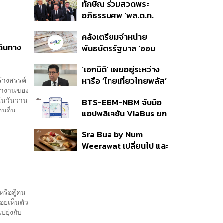
ทักษิณ ร่วมสวดพระ
ราย รอ ป.ป.ช. ขีดเส้นแล้ว
อภิธรรมศพ ‘พล.ต.ท.
เสร็จ 31 ส.ค.
ผ่อน’ บิดา ‘พักตร์พิไล ทวี
คลังเตรียมจำหน่าย
สิน’ สิริอายุ 103 ปี แกนนำ
ดินทาง
พันธบัตรรัฐบาล ‘ออม
เพื่อไทย-บุคคลหลาก
พลัส’ รอบถัดไป เร็วสุด 4
วงการร่วมอาลัย
‘เอกนิติ’ เผยอยู่ระหว่าง
ก.ย.นี้ อาจเพิ่มสัดส่วนการ
ร้างสรรค์
หารือ ‘ไทยเที่ยวไทยพลัส’
ขายแบบ Small Lot First
ว่างานของ
มีสิทธิใช้งบจากเงินกู้ 4
มากขึ้น
ในวันวาน
BTS-EBM-NBM จับมือ
แสนล้าน มั่นใจงบต่อ ‘ไทย
นอื่น
แอปพลิเคชัน ViaBus ยก
ช่วยไทย พลัส’ เฟส 2 มี
ระดับการติดตามตำแหน่ง
เพียงพอ
Sra Bua by Num
รถไฟฟ้า 3 สายแบบเรียล
Weerawat เปลี่ยนไป และ
ไทม์
นี่คือเหตุผลที่เราควรกลับ
ไปอีกครั้ง
หรือสู้คน
่อยเห็นตัว
ปยุ่งกับ
...