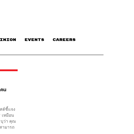
INION
EVENTS
CAREERS
ุกคน
สต์ชี้แจง
ร เหมือน
ุว่า คุณ
มสามารถ