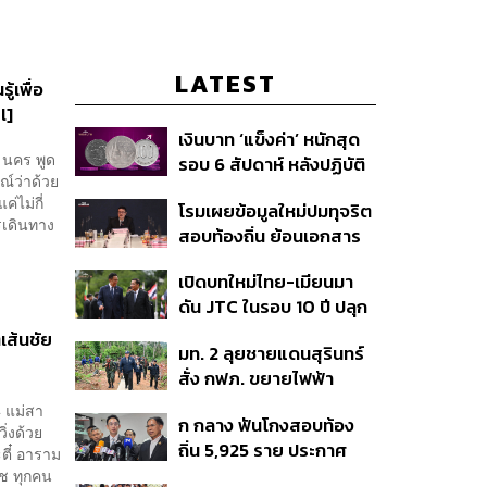
LATEST
ู้เพื่อ
l]
เงินบาท ‘แข็งค่า’ หนักสุด
ณ นคร พูด
รอบ 6 สัปดาห์ หลังปฏิบัติ
ษณ์ว่าด้วย
การแทรกแซงเยนของ
่ไม่กี่
โรมเผยข้อมูลใหม่ปมทุจริต
สหรัฐฯ-ญี่ปุ่น Standard
รเดินทาง
สอบท้องถิ่น ย้อนเอกสาร
Chartered เปิดเป้าสิ้นปีนี้
ประชุมปี 2567 พบชื่อ
จ่อแข็งต่อแตะ 32.50 บาท
เปิดบทใหม่ไทย-เมียนมา
อนุทิน จ่อสอบต่อเอี่ยว
ต่อดอลลาร์
ดัน JTC ในรอบ 10 ปี ปลุก
ตัดตอน ม.บูรพา หรือไม่
‘เส้นเลือดใหญ่’ ค้า
เส้นชัย
มท. 2 ลุยชายแดนสุรินทร์
ชายแดน ท่าเรือน้ำลึก
สั่ง กฟภ. ขยายไฟฟ้า
ทวาย
‘ปราสาทตาควาย–เนิน
4 แม่สา
ก กลาง ฟันโกงสอบท้อง
350’ เสริมความมั่นคง
ิ่งด้วย
ถิ่น 5,925 ราย ประกาศ
ชายแดน
ะตี๋ อาราม
บัญชีใหม่ 7 ส.ค. ส่วน 97
ิช ทุกคน