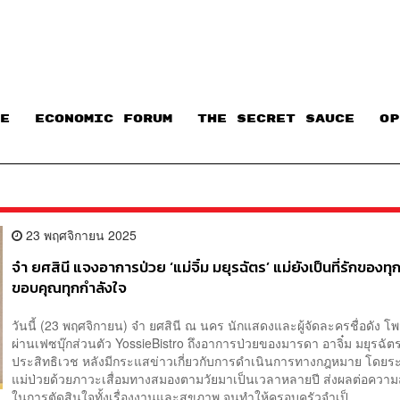
E
ECONOMIC FORUM
THE SECRET SAUCE​
OP
23 พฤศจิกายน 2025
จ๋า ยศสินี แจงอาการป่วย ‘แม่จิ๋ม มยุรฉัตร’ แม่ยังเป็นที่รักของท
ขอบคุณทุกกำลังใจ
วันนี้ (23 พฤศจิกายน) จ๋า ยศสินี ณ นคร นักแสดงและผู้จัดละครชื่อดัง โพ
ผ่านเฟซบุ๊กส่วนตัว YossieBistro ถึงอาการป่วยของมารดา อาจิ๋ม มยุรฉัต
ประสิทธิเวช หลังมีกระแสข่าวเกี่ยวกับการดำเนินการทางกฎหมาย โดยระบ
แม่ป่วยด้วยภาวะเสื่อมทางสมองตามวัยมาเป็นเวลาหลายปี ส่งผลต่อควา
ในการตัดสินใจทั้งเรื่องงานและสุขภาพ จนทำให้ครอบครัวจำเป็...