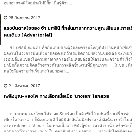
ออกอากาศดีใจอย่างไม่มีกั๊ก เมื่อรู้ตัวว...
28 กันยายน 2017
แรงบันดาลใจของ จ๋า ยศสินี ที่กลั่นมาจากความสูญเสียและการเ
คนเดียว [Advertorial]
จ๋า-ยศสินี ณ นคร คือต้นแบบของผู้จัดละครรุ่นใหญ่ที่ทำงานหนักเพื่อส
ผลงานในวงการบันเทิงมาตลอด แต่ถ้าเคยติดตามผลงานของเธอ จะเห็น
เธอเปลี่ยนแปลงไปตามกาลเวลา เธอไม่เคยปล่อยให้อายุและความสำเร็จ
มาปิดกั้นความคิดสร้างสรรค์ในการผลิตชิ้นงานที่มีคุณภาพ ในขณะที่ค
พอใจกับความสำเร็จและโอบกอดเว...
21 สิงหาคม 2017
เพลิงบุญ-หลงไฟ ทางเลือกเมื่อเบื่อ ‘นางเอก’ โลกสวย
ตามขนบละครไทย ไม่ว่าจะเรียบร้อยเป็นผ้าพับไว้ แก่นเซี้ยวเปรี้ยวซ่า 
เพียงใด ‘นางเอก’ ก็ต้องแสนดี ไม่มีนิสัยอันไม่พึงประสงค์ ดังนั้น เราจึงไม่ค
ละครหลักอย่าง ‘ลำยอง’ ใน ทองเนื้อเก้า ที่มั่วผู้ชาย เมาหัวราน้ำ หรือชอบไ
สามีชาวบ้านอย่าง ‘เรยา’ ใน ดอกส้มสีทอง บ่อยนัก ทว่าเมื่อใดที่มีตัวละ