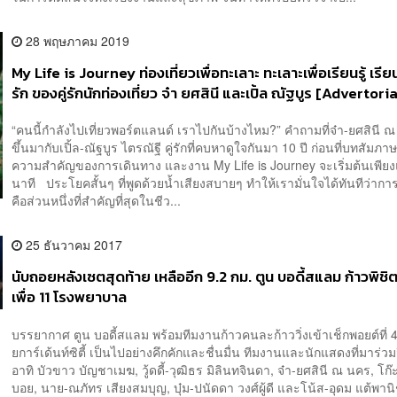
28 พฤษภาคม 2019
My Life is Journey ท่องเที่ยวเพื่อทะเลาะ ทะเลาะเพื่อเรียนรู้ เรียนร
รัก ของคู่รักนักท่องเที่ยว จ๋า ยศสินี และเปิ้ล ณัฐบูร [Advertoria
“คนนี้กำลังไปเที่ยวพอร์ตแลนด์ เราไปกันบ้างไหม?” คำถามที่จ๋า-ยศสินี 
ขึ้นมากับเปิ้ล-ณัฐบูร ไตรณัฐี คู่รักที่คบหาดูใจกันมา 10 ปี ก่อนที่บทสัมภา
ความสำคัญของการเดินทาง และงาน My Life is Journey จะเริ่มต้นเพียงแค
นาที ประโยคสั้นๆ ที่พูดด้วยน้ำเสียงสบายๆ ทำให้เรามั่นใจได้ทันทีว่ากา
คือส่วนหนึ่งที่สำคัญที่สุดในชีว...
25 ธันวาคม 2017
นับถอยหลังเซตสุดท้าย เหลืออีก 9.2 กม. ตูน บอดี้สแลม ก้าวพิชิต
เพื่อ 11 โรงพยาบาล
บรรยากาศ ตูน บอดี้สแลม พร้อมทีมงานก้าวคนละก้าววิ่งเข้าเช็กพอยต์ที่ 
ยการ์เด้นท์ซิตี้ เป็นไปอย่างคึกคักและชื่นมื่น ทีมงานและนักแสดงที่มาร่วมว
อาทิ บัวขาว บัญชาเมฆ, วู้ดดี้-วุฒิธร มิลินทจินดา, จ๋า-ยศสินี ณ นคร, โก๊
บอย, นาย-ณภัทร เสียงสมบุญ, บุ๋ม-ปนัดดา วงศ์ผู้ดี และโน้ส-อุดม แต้พาน