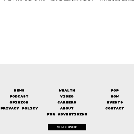
News
Wealth
Pop
Podcast
Video
Now
Opinion
Careers
Events
Privacy Policy
About
Contact
FOR ADVERTISING
MEMBERSHIP