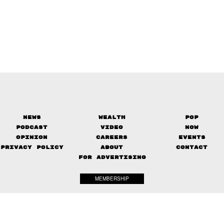
News
Wealth
Pop
Podcast
Video
Now
Opinion
Careers
Events
Privacy Policy
About
Contact
FOR ADVERTISING
MEMBERSHIP