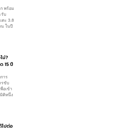
ลก พร้อม
ะรับ
แตะ 3.8
คน ในปี
ไม่?
ด 15 ปี
วยการ
ารขับ
ื่อเข้า
ิติหนึ่ง
้ไปต่อ