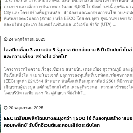
ไม่รอไฮสปีด! UTA จับมือ สกพอ. ลงนามข้อตกลงคิกออฟโครงการพัฒนาสน
ตะเภาฯ และเมืองการบินภาคตะวันออก 6,500 ไร่ ดีเดย์ ก.พ.นี้ ลุยพัฒนา 
City และโครงสร้างพื้นฐานหลัก สำนักงานคณะกรรมการนโยบายเขตพ
พิเศษภาคตะวันออก (สกพอ.) หรือ EECO โดย ดร.จุฬา สุขมานพ เลขาธิ
และบริษัท อู่ตะเภา อินเตอร์เนชั่นแนล เอวิเอชั่น จำกัด (UTA) ...
24 พฤศจิกายน 2025
ไฮสปีดเชื่อม 3 สนามบิน 5 รัฐบาล ติดหล่มนาน 6 ปี เปิดปมทำไมล่
และความเสี่ยง ‘สร้างไป จ่ายไป’
โครงการรถไฟความเร็วสูงเชื่อม 3 สนามบิน (ดอนเมือง สุวรรณภูมิ และอู
ถือเป็นหนึ่งใน 4 เมกะโปรเจกต์ ปลุกการลงทุนพื้นที่เขตพัฒนาพิเศษภาค
(EEC) มูลค่า 224,544 ล้านบาท นับตั้งแต่เดือนกุมภาพันธ์ 2561 ที่มีกา
เชิญชวนผู้ประมูล แต่ด้วยวิกฤตโควิด เศรษฐกิจชะลอ ความล่าช้าของโ
โดยบริษัท เอเชีย เอรา วัน คู่สัญญา ที่ยังไม่เริ...
20 พฤษภาคม 2025
EEC เตรียมพลิกโฉมบางละมุงกว่า 1,500 ไร่ ดึงลงทุนสร้าง ‘สปอ
คอมเพล็กซ์’ รับบิ๊กอีเวนต์และคอนเสิร์ตระดับโลก