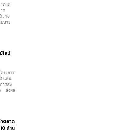
าติผุด
การ
 ใน 10
นโยบาย
์ไลน์
ลโครงการ
.2 แสน
การส่ง
มา ส่งผล
ค่าตลาด
 18 ล้าน