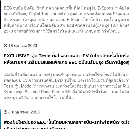
คน
EEC จับมือ บิทคับ เวิลด์เทค รุกพัฒนาพื้นที่ดันไทยสู่ฮับ E-Sports ระดับโ
ยกระดับไทยสู่ Digital Transformation อุตสาหกรรมแห่งอนาคต ดึงดูดแล
กิจกรรมการลงทุนต่อเนื่อง เผยตลาด E-Sports ไทยโตก้าวกระโดด มูลค่า
หมื่นล้านบาท หรือเติบโตเฉลี่ย 20% ต่อปี คาดจำนวนผู้เล่นพุ่ง 18.7 ล้าน
2570 จากพฤติกรรมการใช้สมาร์ทโฟนและเล่นเกมบนสมาร์ทโฟน ...
18 ตุลาคม 2023
EXCLUSIVE: ลุ้น Tesla ตั้งโรงงานผลิต EV ในไทยอีกครั้งได้หรือ
หลังนายกฯ เตรียมเสนอแพ็กเกจ EEC ฉบับปรับปรุง เว้นภาษีสูงสุ
มัดใจ อีลอน มัสก์
เมื่อไม่กี่วันที่ผ่านมา นายกรัฐมนตรีปลุกกระแสคนไทยใช้รถยนต์ไฟฟ้าด้
ทดลองขับ EV จากแบรนด์จีน BYD รุ่นใหม่ และเอาใจแบรนด์คู่แข่งด้วยก
Tesla รุ่น Model Y มาทำงาน ระหว่างนี้คงต้องลุ้นกันว่า จากการเยือนจีนเพ
ร่วมประชุม Belt and Road Forum ที่ปักกิ่ง ได้พบผู้นำทั่วโลก และในอีกม
เศรษฐา ทวีสิน จะสามารถใช้โอกาสนี้จี...
8 พฤษภาคม 2023
ส่องฝันใหญ่ของ EEC ‘ปั้นไทยมหานครการบิน-รถไฟไฮสปีด’ จะได
หรือไม่ ท่ามกลางรอยต่อรัฐบาล