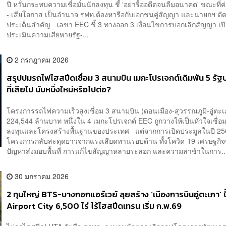
ปี หวั่นกระทบความเชื่อมั่นนักลงทุน ชี้ ‘อย่ารื้ออดีตจนลืมอนาคต' ขณะที่ค
- เสียโอกาส เป็นอำนาจ รฟท.ต้องหารือกับเอกชนคู่สัญญา และนายกฯ ต
ประเด็นสำคัญ เลขา EEC ชี้ 3 ทางออก 3 เงื่อนไขการบอกเลิกสัญญา เปิ
ประเมินความเสียหายรัฐ-...
2 กรกฎาคม 2026
สรุปปมรถไฟไฮสปีดเชื่อม 3 สนามบิน เมกะโปรเจกต์เดิมพัน 5 รัฐบ
ที่เสียไป นับหนึ่งใหม่หรือไปต่อ?
โครงการรถไฟความเร็วสูงเชื่อม 3 สนามบิน (ดอนเมือง-สุวรรณภูมิ-อู่ตะเภ
224,544 ล้านบาท หนึ่งใน 4 เมกะโปรเจกต์ EEC ถูกวางให้เป็นหัวใจเชื่อ
ลงทุนและโครงสร้างพื้นฐานของประเทศ แต่จากการเปิดประมูลในปี 25
โครงการกลับสะดุดยาวจากแรงเสียดทานรอบด้าน ทั้งโควิด-19 เศรษฐกิ
ปัญหาส่งมอบพื้นที่ การแก้ไขสัญญาหลายระลอก และความล่าช้าในการ..
30 มกราคม 2026
2 ทุนใหญ่ BTS-บางกอกแอร์เวย์ ลุยสร้าง ‘เมืองการบินอู่ตะเภา’ ป
Airport City 6,500 ไร่ ไร้ไฮสปีดเทรน เริ่ม ก.พ.69