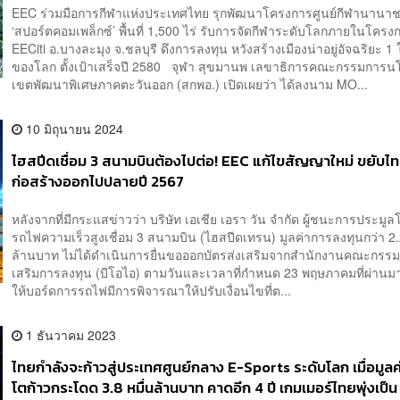
EEC ร่วมมือการกีฬาแห่งประเทศไทย รุกพัฒนาโครงการศูนย์กีฬานานาช
‘สปอร์ตคอมเพล็กซ์’ พื้นที่ 1,500 ไร่ รับการจัดกีฬาระดับโลกภายในโครง
EECiti อ.บางละมุง จ.ชลบุรี ดึงการลงทุน หวังสร้างเมืองน่าอยู่อัจฉริยะ 1
ของโลก ตั้งเป้าเสร็จปี 2580 จุฬา สุขมานพ เลขาธิการคณะกรรมการ
เขตพัฒนาพิเศษภาคตะวันออก (สกพอ.) เปิดเผยว่า ได้ลงนาม MO...
10 มิถุนายน 2024
ไฮสปีดเชื่อม 3 สนามบินต้องไปต่อ! EEC แก้ไขสัญญาใหม่ ขยับไทม
ก่อสร้างออกไปปลายปี 2567
หลังจากที่มีกระแสข่าวว่า บริษัท เอเชีย เอรา วัน จำกัด ผู้ชนะการประมู
รถไฟความเร็วสูงเชื่อม 3 สนามบิน (ไฮสปีดเทรน) มูลค่าการลงทุนกว่า 2
ล้านบาท ไม่ได้ดำเนินการยื่นขอออกบัตรส่งเสริมจากสำนักงานคณะกรรม
เสริมการลงทุน (บีโอไอ) ตามวันและเวลาที่กำหนด 23 พฤษภาคมที่ผ่าน
ให้บอร์ดการรถไฟมีการพิจารณาให้ปรับเงื่อนไขที่ต...
1 ธันวาคม 2023
ไทยกำลังจะก้าวสู่ประเทศศูนย์กลาง E-Sports ระดับโลก เมื่อมูล
โตก้าวกระโดด 3.8 หมื่นล้านบาท คาดอีก 4 ปี เกมเมอร์ไทยพุ่งเป็น