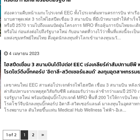
ส่องความคืบหน้าเมกะโปรเจกต์ EEC ทั้งโปรเจกต์มหานครการบิน ท่าเรือ
มาบตาพุดเฟส 3 รถไฟไฮสปีดเชื่อม 3 สนามบิน ที่มีเป้าหมายทำให้สำเร็จใ
หรือปี 2570 รวมไปถึงแผนปัดฝุ่นโครงการ MRO ที่รอลุ้นการบินไทยจะเดิ
หรือไม่ ก่อนส่งต่อไปถึงรัฐบาลใหม่ กับอนาคตที่วางไว้ว่าพื้นที่แห่งนี้จะเป็
แหล่งขุมทรัพย์ใหม่ไทย ดึงดูดนักลงทุนทั่วโลกเข้ามาลงทุนนวั...
4 เมษายน 2023
ไฮสปีดเชื่อม 3 สนามบินได้ไปต่อ! EEC เร่งเคลียร์ค่าสัมปทานซีพี 
โรดโชว์ดึงบิ๊กคอร์ป ‘อิตาลี-สวิตเซอร์แลนด์’ ลงทุนอุตสาหกรรม
เลขาคนใหม่ EEC สานต่อโปรเจกต์รถไฟไฮสปีด เชื่อม 3 สนามบิน หลังเร่
ค่าสัมปทานจากเหตุสุดวิสัยกับซีพี แต่ยอมรับว่าจะล่าช้ากว่าแผนปี 2570 
รอรัฐบาลใหม่ พร้อมปัดฝุ่นบิ๊กโปรเจกต์ MRO พื้นที่ 200 ไร่ให้การบินไทย 
โรดโชว์จีบนักลงทุนบิ๊กคอร์ป อิตาลี-สวิตเซอร์แลนด์ มาลงทุนในอุตสาห
โรงพยาบาล ดันไทยขึ้นแท่น Medical Hub Wellness ไฟฟ้า-อิเล...
1 of 2
1
2
»