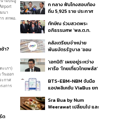
ามบินอู่
ก กลาง ฟันโกงสอบท้อง
350’ เสริมความมั่นคง
Airport
ถิ่น 5,925 ราย ประกาศ
ชายแดน
ัฒนา
บัญชีใหม่ 7 ส.ค. ส่วน 97
การ สกพอ.
ทักษิณ ร่วมสวดพระ
ราย รอ ป.ป.ช. ขีดเส้นแล้ว
อภิธรรมศพ ‘พล.ต.ท.
เสร็จ 31 ส.ค.
ผ่อน’ บิดา ‘พักตร์พิไล ทวี
คลังเตรียมจำหน่าย
สิน’ สิริอายุ 103 ปี แกนนำ
าช้า?
พันธบัตรรัฐบาล ‘ออม
เพื่อไทย-บุคคลหลาก
พลัส’ รอบถัดไป เร็วสุด 4
วงการร่วมอาลัย
‘เอกนิติ’ เผยอยู่ระหว่าง
ก.ย.นี้ อาจเพิ่มสัดส่วนการ
่ตะเภา)
หารือ ‘ไทยเที่ยวไทยพลัส’
ขายแบบ Small Lot First
ตะวันออก
มีสิทธิใช้งบจากเงินกู้ 4
มากขึ้น
รประกาศ
BTS-EBM-NBM จับมือ
แสนล้าน มั่นใจงบต่อ ‘ไทย
ครงการ
แอปพลิเคชัน ViaBus ยก
ช่วยไทย พลัส’ เฟส 2 มี
ระดับการติดตามตำแหน่ง
เพียงพอ
Sra Bua by Num
รถไฟฟ้า 3 สายแบบเรียล
Weerawat เปลี่ยนไป และ
ไทม์
นี่คือเหตุผลที่เราควรกลับ
ร์ต
ไปอีกครั้ง