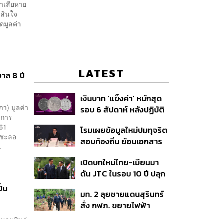
่าเสียหาย
ัดสินใจ
ดมูลค่า
LATEST
าล 8 ปี
เงินบาท ‘แข็งค่า’ หนักสุด
า) มูลค่า
รอบ 6 สัปดาห์ หลังปฏิบัติ
มการ
การแทรกแซงเยนของ
61
โรมเผยข้อมูลใหม่ปมทุจริต
สหรัฐฯ-ญี่ปุ่น Standard
จชะลอ
สอบท้องถิ่น ย้อนเอกสาร
Chartered เปิดเป้าสิ้นปีนี้
.
ประชุมปี 2567 พบชื่อ
จ่อแข็งต่อแตะ 32.50 บาท
เปิดบทใหม่ไทย-เมียนมา
อนุทิน จ่อสอบต่อเอี่ยว
ต่อดอลลาร์
ดัน JTC ในรอบ 10 ปี ปลุก
ตัดตอน ม.บูรพา หรือไม่
‘เส้นเลือดใหญ่’ ค้า
ั้น
มท. 2 ลุยชายแดนสุรินทร์
ชายแดน ท่าเรือน้ำลึก
สั่ง กฟภ. ขยายไฟฟ้า
ทวาย
‘ปราสาทตาควาย–เนิน