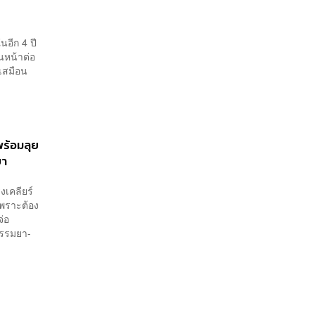
นอีก 4 ปี
นหน้าต่อ
นเสมือน
พร้อมลุย
ยา
งเคลียร์
เพราะต้อง
จ่อ
กรรมยา-