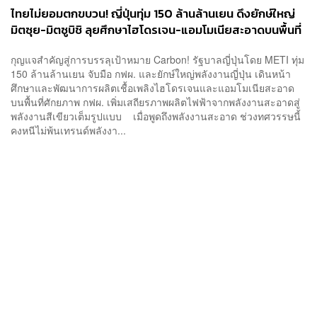
ไทยไม่ยอมตกขบวน! ญี่ปุ่นทุ่ม 150 ล้านล้านเยน ดึงยักษ์ใหญ่
มิตซุย-มิตซูบิชิ ลุยศึกษาไฮโดรเจน-แอมโมเนียสะอาดบนพื้นที่
กฟผ. หวังรุกพลังงานสีเขียวเต็มรูปแบบ
กุญแจสำคัญสู่การบรรลุเป้าหมาย Carbon! รัฐบาลญี่ปุ่นโดย METI ทุ่ม
150 ล้านล้านเยน จับมือ กฟผ. และยักษ์ใหญ่พลังงานญี่ปุ่น เดินหน้า
ศึกษาและพัฒนาการผลิตเชื้อเพลิงไฮโดรเจนและแอมโมเนียสะอาด
บนพื้นที่ศักยภาพ กฟผ. เพิ่มเสถียรภาพผลิตไฟฟ้าจากพลังงานสะอาดสู่
พลังงานสีเขียวเต็มรูปแบบ เมื่อพูดถึงพลังงานสะอาด ช่วงทศวรรษนี้
คงหนีไม่พ้นเทรนด์พลังงา...