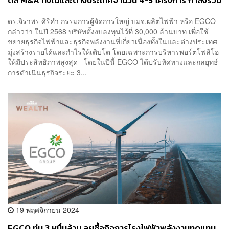
ดีล M&A ทั้งในและต่างประเทศจำนวน 4-5 โครงการ กำลังรวม
กว่า 1,000 เมกะวัตต์ คาดจะได้ข้อสรุปใน 2Q68
ดร.จิราพร ศิริคำ กรรมการผู้จัดการใหญ่ บมจ.ผลิตไฟฟ้า หรือ EGCO
กล่าวว่า ในปี 2568 บริษัทตั้งงบลงทุนไว้ที่ 30,000 ล้านบาท เพื่อใช้
ขยายธุรกิจไฟฟ้าและธุรกิจพลังงานที่เกี่ยวเนื่องทั้งในและต่างประเทศ
มุ่งสร้างรายได้และกำไรให้เติบโต โดยเฉพาะการบริหารพอร์ตโฟลิโอ
ให้มีประสิทธิภาพสูงสุด โดยในปีนี้ EGCO ได้ปรับทิศทางและกลยุทธ์
การดำเนินธุรกิจระยะ 3...
19 พฤศจิกายน 2024
EGCO ทุ่ม 3 หมื่นล้าน ลุยซื้อกิจการโรงไฟฟ้าพลังงานทดแทน