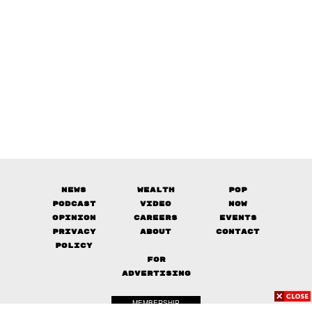
News
Wealth
Pop
Podcast
Video
Now
Opinion
Careers
Events
Privacy
About
Contact
Policy
FOR
ADVERTISING
MEMBERSHIP