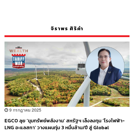
จิราพร ศิริคำ
9 กรกฎาคม 2025
EGCO ลุย ‘ขุมทรัพย์พลังงาน’ สหรัฐฯ เล็งลงทุน ‘โรงไฟฟ้า-
LNG อะแลสกา’ วางแผนทุ่ม 3 หมื่นล้าน/ปี สู่ Global