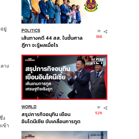
ยู่
POLITICS
188
เส้นทางคดี 44 สส. ในชั้นศาล
ฎีกา จะรู้ผลเมื่อไร
กลาง
WORLD
529
สรุปภารกิจอนุทิน เยือน
ึ่ง
อินโดนีเซีย ขับเคลื่อนการทูต
เข้า
เศรษฐกิจเชิงรุก ประกาศหุ้น
ส่วนยุทธศาสตร์ไทย –