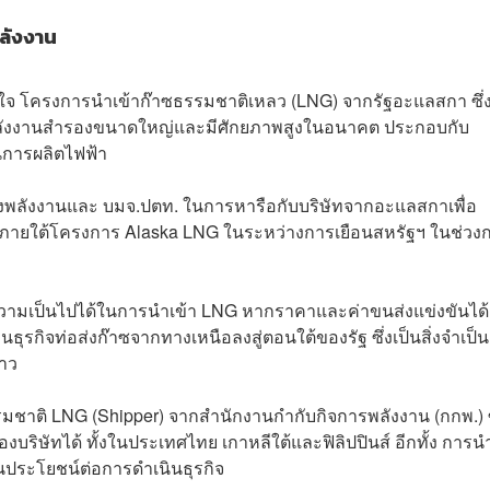
พลังงาน
ใจ โครงการนำเข้าก๊าซธรรมชาติเหลว (LNG) จากรัฐอะแลสกา ซึ่งอ
่งพลังงานสำรองขนาดใหญ่และมีศักยภาพสูงในอนาคต ประกอบกับ
นการผลิตไฟฟ้า
วงพลังงานและ บมจ.ปตท. ในการหารือกับบริษัทจากอะแลสกาเพื่อ
ภายใต้โครงการ Alaska LNG ในระหว่างการเยือนสหรัฐฯ ในช่วง
ความเป็นไปได้ในการนำเข้า LNG หากราคาและค่าขนส่งแข่งขันได้
ุรกิจท่อส่งก๊าซจากทางเหนือลงสู่ตอนใต้ของรัฐ ซึ่งเป็นสิ่งจำเป็น
่าว
ธรรมชาติ LNG (Shipper) จากสำนักงานกำกับกิจการพลังงาน (กกพ.) ซ
ิษัทได้ ทั้งในประเทศไทย เกาหลีใต้และฟิลิปปินส์ อีกทั้ง การนำ
็นประโยชน์ต่อการดำเนินธุรกิจ