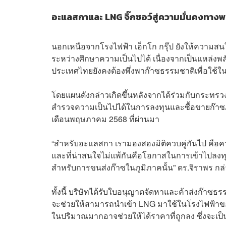
อะแลสกาและ LNG จิ๊กซอว์สู่ความมั่นคงทาง
นอกเหนือจากโรงไฟฟ้า เอ็กโก กรุ๊ป ยังให้ความสน
ระหว่างศึกษาความเป็นไปได้ เนื่องจากเป็นแหล
ประเทศไทยยังคงต้องพึ่งพาก๊าซธรรมชาติเพื่อใช้ใ
โดยแผนดังกล่าวเกิดขึ้นหลังจากได้ร่วมกับกระทร
สำรวจความเป็นไปได้ในการลงทุนและซื้อขายก๊าซ
เดือนพฤษภาคม 2568 ที่ผ่านมา
“สำหรับอะแลสกา เรามองสองมิติควบคู่กันไป คือ
และที่น่าสนใจไม่แพ้กันคือโอกาสในการเข้าไปลงทุนธ
สำหรับการขนส่งก๊าซในภูมิภาคนั้น” ดร.จิราพร กล
ทั้งนี้ บริษัทได้รับใบอนุญาตจัดหาและค้าส่งก๊าซ
จะช่วยให้สามารถนำเข้า LNG มาใช้ในโรงไฟฟ้าของบร
ในปริมาณมากอาจช่วยให้ได้ราคาที่ถูกลง ซึ่งจะเป