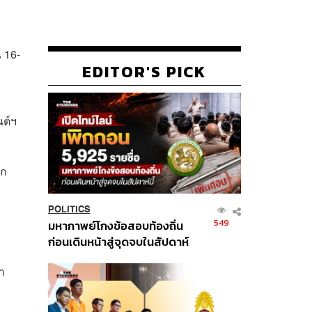
 16-
EDITOR'S PICK
นต์ฯ
ัก
POLITICS
549
มหากาพย์โกงข้อสอบท้องถิ่น
ก่อนเดินหน้าสู่จุดจบในสัปดาห์
ม
นี้
า