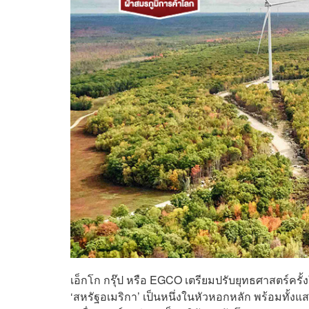
เอ็กโก กรุ๊ป หรือ EGCO เตรียมปรับยุทธศาสตร์ครั้
‘สหรัฐอเมริกา’ เป็นหนึ่งในหัวหอกหลัก พร้อมทั