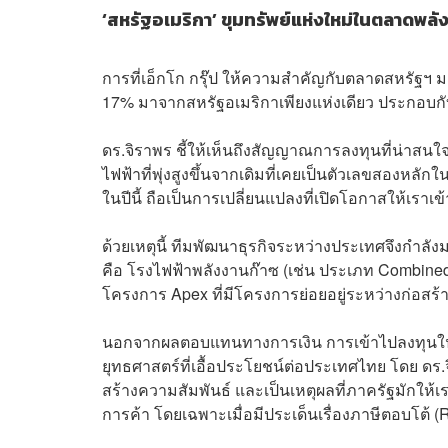
‘สหรัฐอเมริกา’ ขุมทรัพย์แห่งใหม่ในตลาดพล
การที่เอ็กโก กรุ๊ป ให้ความสำคัญกับตลาดสหรัฐฯ
17% มาจากสหรัฐอเมริกาเพียงแห่งเดียว ประกอบกั
ดร.จิราพร ชี้ให้เห็นถึงสัญญาณการลงทุนที่น่าสนใ
ไฟฟ้าที่พุ่งสูงขึ้นจากเดิมที่เคยเป็นตัวเลขสองหลัก
ในปีนี้ ถือเป็นการเปลี่ยนแปลงที่เปิดโอกาสให้เราเข
ด้วยเหตุนี้ ทีมพัฒนาธุรกิจระหว่างประเทศจึงกำล
คือ โรงไฟฟ้าพลังงานก๊าซ (เช่น ประเภท Combined 
โครงการ Apex ที่มีโครงการย่อยอยู่ระหว่างก่อสร
นอกจากผลตอบแทนทางการเงิน การเข้าไปลงทุนในสหรัฐ
ยุทธศาสตร์ที่เอื้อประโยชน์ต่อประเทศไทย โดย ดร.จ
สร้างความสัมพันธ์ และเป็นเหตุผลที่ภาครัฐมักใ
การค้า โดยเฉพาะเมื่อมีประเด็นเรื่องภาษีตอบโต้ (Re