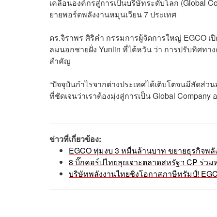
เคลื่อนองค์กรสู่การเป็นบริษัทระดับโลก (Global 
ยายพอร์ตพลังงานหมุนเวียน 7 ประเทศ
ดร.จิราพร ศิริคำ กรรมการผู้จัดการใหญ่ EGCO เ
ลมนอกชายฝั่ง Yunlin ที่ไต้หวัน ว่า การปรับทิศทาง
สำคัญ
“ปัจจุบันกำไรจากต่างประเทศได้เติบโตจนมีสัดส
ที่ชัดเจนว่าเราต้องมุ่งสู่การเป็น Global Company อ
ข่าวที่เกี่ยวข้อง:
EGCO ทุ่มงบ 3 หมื่นล้านบาท ขยายธุรกิจพล
8 บิ๊กคอร์ปไทยลุยเจาะตลาดสหรัฐฯ CP ร่ว
บริษัทพลังงานไทยชิงโอกาสภาษีทรัมป์! EGC