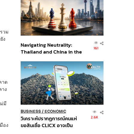
อินโดนีเซีย
 รวม
ยัง
Navigating Neutrality:
161
Thailand and China in the
Age of a New Global
Order
ทคาด
ลาง
่มี
BUSINESS
/
ECONOMIC
2.6K
วิเคราะห์ปรากฏการณ์คนแห่
มือง
ขอสินเชื่อ CLICX อาจเป็น
เพียงยอดภูเขาน้ำแข็ง ของ