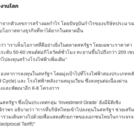
ังงานโลก
 มาจากตัวเลขการสร้างผลกำไร โดยปัจจุบันกำไรของบริษัทประมาณ
บโอกาสทางธุรกิจที่หาได้ยากในตลาดอื่น
จว่า “เราเห็นโอกาสที่ดีอย่างยิ่งในตลาดสหรัฐฯ โดยเฉพาะราคาค่า
ในระดับ 50-60 เซนต์ต่อกิโลวัตต์ชั่วโมง ทะยานขึ้นไปถึงกว่า 200 เซ
้าไปลงทุนสร้างโรงไฟฟ้าเพิ่มเติม”
ังมองหาการลงทุนในสหรัฐฯ โดยมุ่งเป้าไปที่โรงไฟฟ้าสองประเภทหล
Cycle) และ โรงไฟฟ้าพลังงานหมุนเวียน ซึ่งลงทุนต่อเนื่องผ่าน
้างและพัฒนาอีก 6-8 โครงการ
ฯ ซึ่งเป็นประเทศกลุ่ม ‘Investment Grade’ ยังมีมิติเชิง
ิราพร อธิบายว่า “การที่บริษัทไทยเข้าไปลงทุนในสหรัฐฯ ช่วยเสริ
ห้เราร่วมเดินทางไปด้วยเพื่อแสดงศักยภาพของเอกชนไทยในการเจรจ
ciprocal Tariff)”