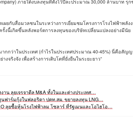
Company) ภายใต้งบลงทุนที่ตั้งไว้ปีละประมาณ 30,000 ล้านบาท รุก
ปิดเผยกับสื่อมวลชนในระหว่างการเยี่ยมชมโครงการโรงไฟฟ้าพลัง
ครั้งนี้เกิดขึ้นหลังพอร์ตการลงทุนของบริษัทเปลี่ยนแปลงอย่างมีนัย
่วนมากกว่าในประเทศ (กำไรในประเทศประมาณ 40-45%) นี่คือสัญ
ย่างจริงจัง เพื่อสร้างการเติบโตที่ยั่งยืนในระยะยาว”
ังงาน ลุยเจรจาดีล M&A ทั้งในและต่างประเทศ…
มทุนฟาร์มกุ้งในฟลอริดา ปตท.สผ. ขยายลงทุน LNG…
O ลุยซื้อหุ้นโรงไฟฟ้าลม โซลาร์ ที่รัฐเมนและโอไฮโอ…