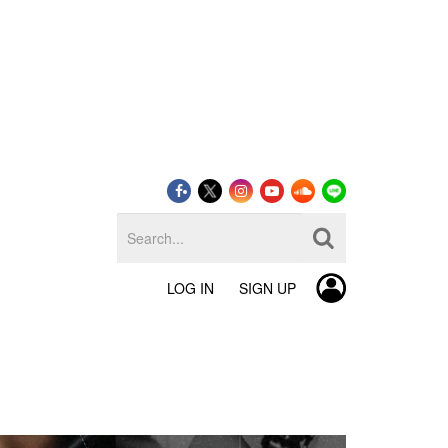
LOG IN
SIGN UP