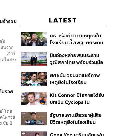
LATEST
ับร่ำรวย
ศธ. เร่งเยียวยาเหตุยิงใน
a’s
โรงเรียน จี้ สพฐ. ยกระดับ
้ำมันจาก
ความปลอดภัย ด้าน
ัน ‘เจียร
มินอ่องหล่ายพบประธาน
ผบ.ตร. สั่งเช็กประวัติผู้ก่อ
ี่สุดในประ
วุฒิสภาไทย พร้อมร่วมมือ
เหตุ หลังพบยิงจุดตาย
แก้ปัญหาแก้ปัญหามลพิษ
แม่นยำ
ยศชนัน วอนงดแชร์ภาพ
ข้ามแดน-สารพิษในแม่น้ำ
เหตุยิงในโรงเรียน
เทพศิรินทร์ นนทบุรี สั่งปิด
นดับรวย
Kit Connor มีโอกาสได้รับ
เรียนชั่วคราว-เร่งเยียวยา
บทเป็น Cyclops ใน
จิตใจ
ภาพยนตร์ X-Men
ย’ โดย
รัฐบาลเคาะเยียวยาผู้เสีย
เวอร์ชันใหม่
 ติดโผรวย
ชีวิตเหตุยิงในโรงเรียน
เชีย ปี
รายละ 1 ล้านบาท เทียบ 4
Gong Yoo เตรียมจัดแฟน