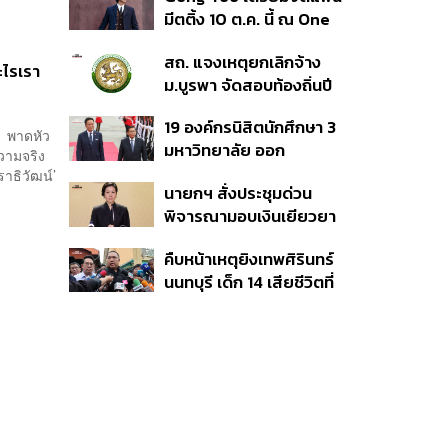
เหตุในอดีต เข้าเกณฑ์
มีตติ้ง 10 ต.ค. นี้ ณ One
สาธารณภัย พร้อมเร่งจ่าย
Bangkok Forum
โดยเร็ว
สถ. แจงเหตุยกเลิกจ้าง
ะไรเรา
ม.บูรพา จัดสอบท้องถิ่นปี
66
19 องค์กรนิสิตนักศึกษา 3
น’ พาดหัว
มหาวิทยาลัย ออก
วามจริง
แถลงการณ์ร่วม ค้าน
ราธิวัฒน์’
นายกฯ สั่งประชุมด่วน
รัฐบาลต้อนรับ ‘มิน อ่อง
พิจารณามอบเงินเยียวยา
หล่าย’
เหตุยิงใน รร. เสียชีวิต 1
คืบหน้าเหตุยิงเทพศิรินทร์
ลบ. ทุพพลภาพ 7 แสนบาท
นนทบุรี เด็ก 14 เสียชีวิตที่
บาดเจ็บสาหัส 2 แสนบาท
โรงพยาบาล สธ. ยืนยันครู
บาดเจ็บเล็กน้อย 1 แสน
เสียชีวิต 5 ราย เจ็บ 22
บาท
ราย