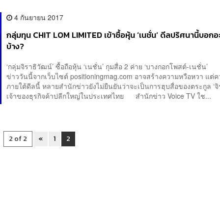
4 กันยายน 2017
กลุ่มทุน CHIT LOM LIMITED เข้าซื้อหุ้น ‘เนชั่น’ ดีลปริศนานี้บอกอ
บ้าง?
‘กลุ่มจิราธิวัฒน์’ ซื้อถือหุ้น ‘เนชั่น’ กุมสื่อ 2 ค่าย ‘บางกอกโพสต์-เนชั่
ข่าววันนี้จากเว็บไซต์ positioningmag.com อาจสร้างความหวือหวา แต่ค
ภายใต้ดีลนี้ หลายสำนักข่าวยังไม่ยืนยันว่าจะเป็นการฮุบสื่อของตระกูล ‘จิ
เจ้าของธุรกิจค้าปลีกใหญ่ในประเทศไทย สำนักข่าว Voice TV ใช...
2 of 2
«
1
2