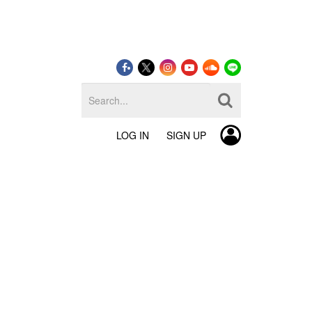
LOG IN
SIGN UP