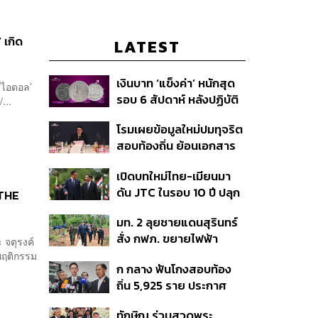
 เกิด
LATEST
เงินบาท ‘แข็งค่า’ หนักสุด
 ‘ไอดอล’
รอบ 6 สัปดาห์ หลังปฏิบัติ
...
การแทรกแซงเยนของ
โรมเผยข้อมูลใหม่ปมทุจริต
สหรัฐฯ-ญี่ปุ่น Standard
สอบท้องถิ่น ย้อนเอกสาร
Chartered เปิดเป้าสิ้นปีนี้
ประชุมปี 2567 พบชื่อ
จ่อแข็งต่อแตะ 32.50 บาท
เปิดบทใหม่ไทย-เมียนมา
อนุทิน จ่อสอบต่อเอี่ยว
ต่อดอลลาร์
ดัน JTC ในรอบ 10 ปี ปลุก
ตัดตอน ม.บูรพา หรือไม่
 THE
‘เส้นเลือดใหญ่’ ค้า
มท. 2 ลุยชายแดนสุรินทร์
ชายแดน ท่าเรือน้ำลึก
สั่ง กฟภ. ขยายไฟฟ้า
ทวาย
 จตุรงค์
‘ปราสาทตาควาย–เนิน
พฤติกรรม
ก กลาง ฟันโกงสอบท้อง
350’ เสริมความมั่นคง
ถิ่น 5,925 ราย ประกาศ
ชายแดน
บัญชีใหม่ 7 ส.ค. ส่วน 97
ทักษิณ ร่วมสวดพระ