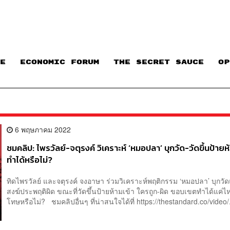
E
ECONOMIC FORUM
THE SECRET SAUCE​
OP
6 พฤษภาคม 2022
ชมคลิป: ไพรวัลย์-จตุรงค์ วิเคราะห์ ‘หมอปลา’ บุกวัด-วัดขึ้นป้ายห้
ทำได้หรือไม่?
ทิดไพรวัลย์ และจตุรงค์ จงอาษา ร่วมวิเคราะห์พฤติกรรม ‘หมอปลา’ บุกว
สงฆ์ประพฤติผิด ขณะที่วัดขึ้นป้ายห้ามเข้า ใครถูก-ผิด ขอบเขตทำได้แค่ไ
โทษหรือไม่? ชมคลิปอื่นๆ ที่น่าสนใจได้ที่ https://thestandard.co/video/.