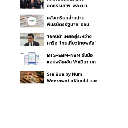
ราย รอ ป.ป.ช. ขีดเส้นแล้ว
อภิธรรมศพ ‘พล.ต.ท.
เสร็จ 31 ส.ค.
ผ่อน’ บิดา ‘พักตร์พิไล ทวี
คลังเตรียมจำหน่าย
สิน’ สิริอายุ 103 ปี แกนนำ
พันธบัตรรัฐบาล ‘ออม
เพื่อไทย-บุคคลหลาก
พลัส’ รอบถัดไป เร็วสุด 4
วงการร่วมอาลัย
‘เอกนิติ’ เผยอยู่ระหว่าง
ก.ย.นี้ อาจเพิ่มสัดส่วนการ
หารือ ‘ไทยเที่ยวไทยพลัส’
ขายแบบ Small Lot First
มีสิทธิใช้งบจากเงินกู้ 4
มากขึ้น
BTS-EBM-NBM จับมือ
แสนล้าน มั่นใจงบต่อ ‘ไทย
แอปพลิเคชัน ViaBus ยก
ช่วยไทย พลัส’ เฟส 2 มี
ระดับการติดตามตำแหน่ง
เพียงพอ
Sra Bua by Num
รถไฟฟ้า 3 สายแบบเรียล
Weerawat เปลี่ยนไป และ
ไทม์
นี่คือเหตุผลที่เราควรกลับ
ไปอีกครั้ง