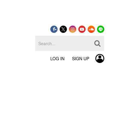
LOG IN
SIGN UP