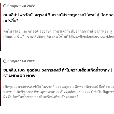
6 พฤษภาคม 2022
ชมคลิป: ไพรวัลย์-จตุรงค์ วิเคราะห์ปรากฏการณ์ ‘พระ’ สู่ ‘ไอดอล’
อะไรขึ้น?
ทิดไพรวัลย์ และจตุรงค์ จงอาษา ร่วมวิเคราะห์ปรากฏการณ์ จาก ‘พระ’ สู่
เกิดอะไรขึ้น? ชมคลิปอื่นๆ ที่น่าสนใจได้ที่ https://thestandard.co/video/
5 พฤษภาคม 2022
ชมคลิป: เปิด ‘จุดอ่อน’ วงการสงฆ์ ทำไมความเสื่อมเกิดซ้ำซาก? |
STANDARD NOW
เปิดจุดอ่อนวงการสงฆ์กับ ไพรวัลย์ วรรณบุตร อดีตพระนักเทศน์ชื่อดัง และ
จงอาษา นักวิชาการด้านพุทธศาสนา เปิดจุดอ่อนวงการสงฆ์ ทำไมปัญหา
ผิดจึงเกิดขึ้นซ้ำซาก สายไปหรือยังที่จะสังคายนา?...