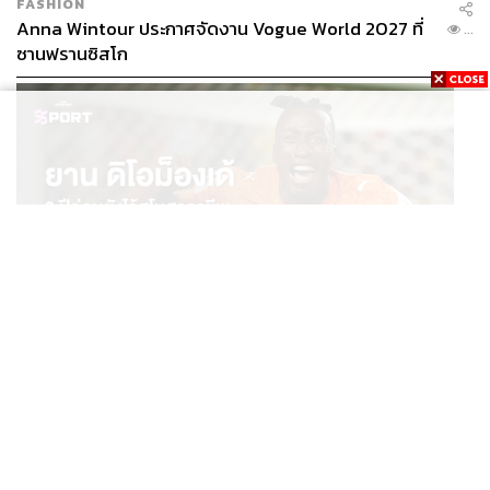
FASHION
Anna Wintour ประกาศจัดงาน Vogue World 2027 ที่
...
ซานฟรานซิสโก
SPORT
ยาน ดิโอม็องเด้ 2 ปีก่อนยังไร้สโมสรอาชีพ สู่นักเตะค่าตัว
...
125 ล้านยูโร กับคำสัญญาถึงน้องสาวผู้ล่วงลับ