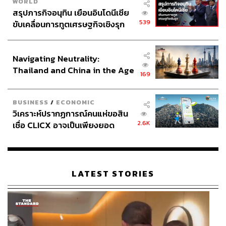
WORLD
สรุปภารกิจอนุทิน เยือนอินโดนีเซีย
539
ขับเคลื่อนการทูตเศรษฐกิจเชิงรุก
ประกาศหุ้นส่วนยุทธศาสตร์ไทย –
อินโดนีเซีย
Navigating Neutrality:
Thailand and China in the Age
169
of a New Global Order
BUSINESS
/
ECONOMIC
วิเคราะห์ปรากฏการณ์คนแห่ขอสิน
2.6K
เชื่อ CLICX อาจเป็นเพียงยอด
ภูเขาน้ำแข็ง ของปัญหาหนี้ครัว
เรือนไทยที่ถูกซุกไว้
LATEST STORIES