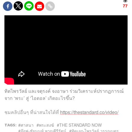
77
ทิดไพรวัลย์ และจตุรงค์ จงอาษา ร่วมวิเคราะห์ปรากฏการณ์
จาก ‘พระ’ สู่ ‘ไอดอล’ เกิดอะไรขึ้น?
ชมคลิปอื่นๆ
ที่น่าสนใจได้ที่
https://thestandard.co/video/
TAGS:
ศาสนา
พระสงฆ์
THE STANDARD NOW
อ๊อฟ-ชัยนนท์ หาญคีรีรัตน์
ทิดเอก-ไพรวัลย์ วรรณบุตร