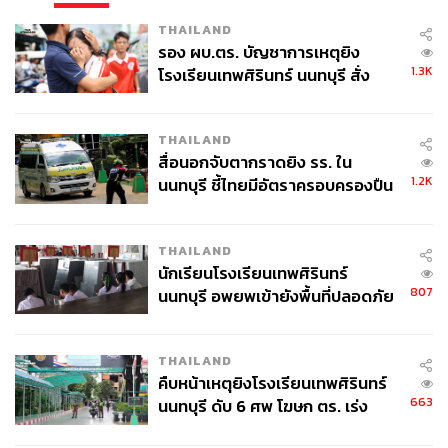
THAILAND
รอง ผบ.ตร. บัญชาการเหตุยิง
1.3K
โรงเรียนเทพศิรินทร์ นนทบุรี สั่ง
ค้นหา 2 รอบยืนยันไร้คนติดค้าง พบ
ศพปู่-ย่าที่บ้านพักผู้ก่อเหตุ
THAILAND
สื่อนอกจับตากราดยิง รร. ใน
1.2K
นนทบุรี ชี้ไทยมีอัตราครอบครองปืน
สูงในระดับต้นของภูมิภาค
THAILAND
นักเรียนโรงเรียนเทพศิรินทร์
807
นนทบุรี อพยพเข้ายังพื้นที่ปลอดภัย
ชั่วคราว หลังเหตุใช้อาวุธปืนภายใน
โรงเรียนคลี่คลาย
THAILAND
คืบหน้าเหตุยิงโรงเรียนเทพศิรินทร์
663
นนทบุรี ดับ 6 ศพ โฆษก ตร. เร่ง
สอบปมขโมยปืนปู่ก่อเหตุ