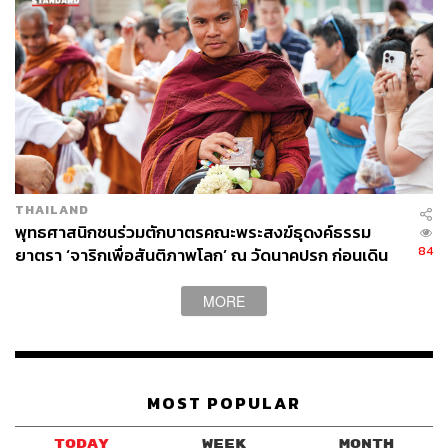
THAILAND
พุทธศาสนิกชนร่วมตักบาตรคณะพระสงฆ์ธุดงค์ธรรม
84
ยาตรา ‘จาริกเพื่อสันติภาพโลก’ ณ วัดนาคปรก ก่อนเดิน
ทางเผยแผ่ธรรมในสหรัฐฯ
MORE
MOST POPULAR
TODAY
WEEK
MONTH