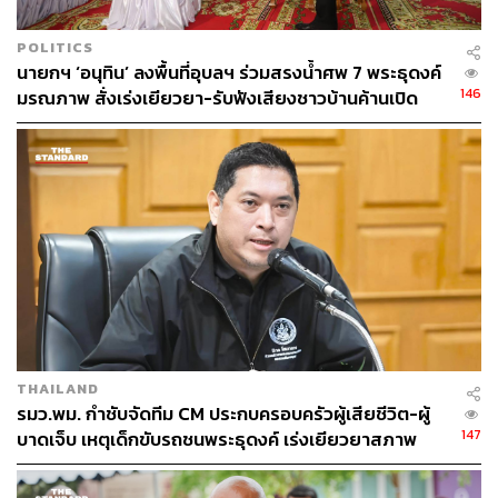
POLITICS
นายกฯ ‘อนุทิน’ ลงพื้นที่อุบลฯ ร่วมสรงน้ำศพ 7 พระธุดงค์
146
มรณภาพ สั่งเร่งเยียวยา-รับฟังเสียงชาวบ้านค้านเปิด
ด่านชายแดน
THAILAND
รมว.พม. กำชับจัดทีม CM ประกบครอบครัวผู้เสียชีวิต-ผู้
147
บาดเจ็บ เหตุเด็กขับรถชนพระธุดงค์ เร่งเยียวยาสภาพ
จิตใจด่วน