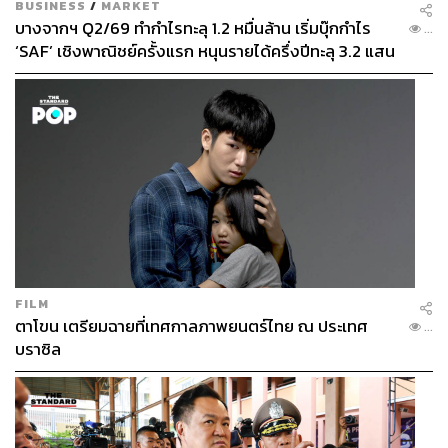
BUSINESS
/
MARKET
บางจากฯ Q2/69 ทำกำไรทะลุ 1.2 หมื่นล้าน เริ่มบุ๊กกำไร
...
‘SAF’ เชิงพาณิชย์ครั้งแรก หนุนรายได้ครึ่งปีทะลุ 3.2 แสน
ล้าน
FILM
ตาโขน เตรียมฉายที่เทศกาลภาพยนตร์ไทย ณ ประเทศ
...
บราซิล