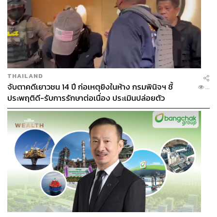
THAILAND
จับตาคดีเยาวชน 14 ปี ก่อเหตุยิงในห้าง กรมพินิจฯ ชี้
...
ประพฤติดี-รับการรักษาต่อเนื่อง ประเมินปล่อยตัว