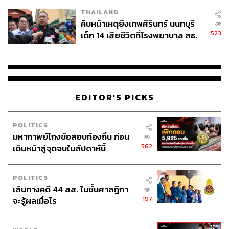
THAILAND
คืบหน้าเหตุยิงเทพศิรินทร์ นนทบุรี
523
เด็ก 14 เสียชีวิตที่โรงพยาบาล สธ.
ยืนยันครูเสียชีวิต 5 ราย เจ็บ 22
ราย
EDITOR'S PICKS
POLITICS
มหากาพย์โกงข้อสอบท้องถิ่น ก่อน
562
เดินหน้าสู่จุดจบในสัปดาห์นี้
POLITICS
เส้นทางคดี 44 สส. ในชั้นศาลฎีกา
197
จะรู้ผลเมื่อไร