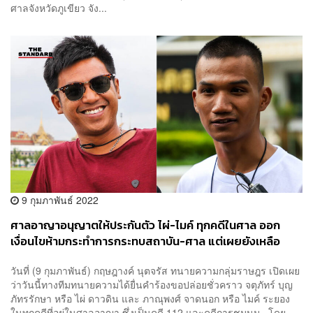
ศาลจังหวัดภูเขียว จัง...
9 กุมภาพันธ์ 2022
ศาลอาญาอนุญาตให้ประกันตัว ไผ่-ไมค์ ทุกคดีในศาล ออก
เงื่อนไขห้ามกระทำการกระทบสถาบัน-ศาล แต่เผยยังเหลือ
หมายขังศาลอื่น ทนายยื่นประกันพรุ่งนี้
วันที่ (9 กุมภาพันธ์) กฤษฎางค์ นุตจรัส ทนายความกลุ่มราษฎร เปิดเผย
ว่าวันนี้ทางทีมทนายความได้ยื่นคำร้องขอปล่อยชั่วคราว จตุภัทร์ บุญ
ภัทรรักษา หรือ ไผ่ ดาวดิน และ ภาณุพงศ์ จาดนอก หรือ ไมค์ ระยอง
ในทุกคดีที่อยู่ในศาลอาญา ซึ่งเป็นคดี 112 และคดีการชุมนุม โดย