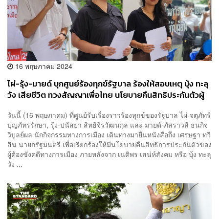
16 พฤษภาคม 2024
ไผ่​-​รุ้ง​-​มายด์​ บุกศูนย์ร้องทุกข์รัฐบาล ร้องให้สอบเหตุ บุ้ง ทะลุ
วัง เสียชีวิต ทวงสัญญาเพื่อไทย นโยบายคืนสิทธิประกันตัวผู้
ต้องหาคดีการเมือง
วันนี้ (16 พฤษภาคม) ที่ศูนย์รับเรื่องราวร้องทุกข์ของรัฐบาล ไผ่-จตุภัทร์
บุญภัทรรักษา​, รุ้ง-ปนัสยา สิทธิจิรวัฒนกุล และ มายด์-ภัสราวลี ธนกิจ
วิบูลย์ผล​ นักกิจกรรมทางการเมือง เดินทางมายื่นหนังสือถึง เศรษ​ฐา​ ทวี​
สิน​ นายก​รัฐมนตรี​ เพื่อเรียกร้องให้มีนโยบายคืนสิทธิการประกันตัวของ
ผู้ต้องขังคดีทางการเมือง ภายหลังจาก เนติพร เสน่ห์สังคม หรือ บุ้ง ทะลุ
วัง ...