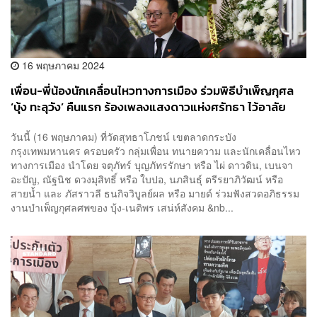
16 พฤษภาคม 2024
เพื่อน-พี่น้องนักเคลื่อนไหวทางการเมือง ร่วมพิธีบำเพ็ญกุศล
‘บุ้ง ทะลุวัง’ คืนแรก ร้องเพลงแสงดาวแห่งศรัทธา ไว้อาลัย
วันนี้ (16 พฤษภาคม) ที่วัดสุทธาโภชน์ เขตลาดกระบัง
กรุงเทพมหานคร ครอบครัว กลุ่มเพื่อน ทนายความ และนักเคลื่อนไหว
ทางการเมือง นำโดย จตุภัทร์ บุญภัทรรักษา หรือ ไผ่ ดาวดิน, เบนจา
อะปัญ, ณัฐนิช ดวงมุสิทธิ์ หรือ ใบปอ, นภสินธุ์ ตรีรยาภิวัฒน์ หรือ
สายน้ำ และ ภัสราวลี ธนกิจวิบูลย์ผล หรือ มายด์ ร่วมฟังสวดอภิธรรม
งานบำเพ็ญกุศลศพของ บุ้ง-เนติพร เสน่ห์สังคม &nb...