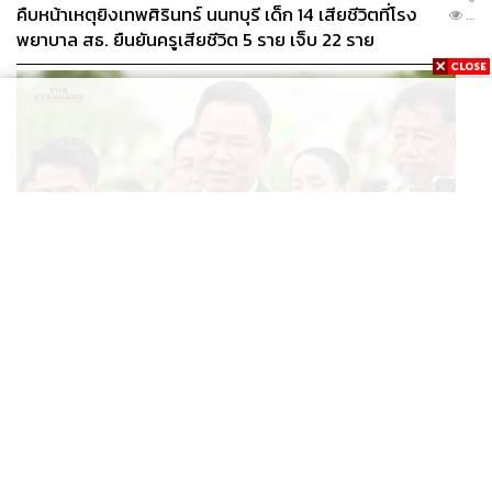
คืบหน้าเหตุยิงเทพศิรินทร์ นนทบุรี เด็ก 14 เสียชีวิตที่โรง
...
พยาบาล สธ. ยืนยันครูเสียชีวิต 5 ราย เจ็บ 22 ราย
POLITICS
อนุทินบอกโรมปมทุจริตสอบท้องถิ่น นายกฯไม่มีหน้าที่ดู
...
TOR แต่มีหน้าที่หาคนผิดมาลงโทษ