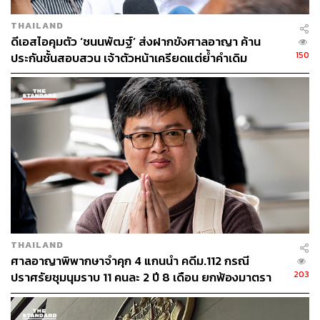
THAILAND
​ดีเอสไอคุมตัว ‘ชนนพัฒฐ์’ ส่งฝากขังศาลอาญา ค้าน
150
ประกันชั้นสอบสวน เจ้าตัวหน้าเครียดแต่ย้ำคำเดิม
“บริสุทธิ์-ปฏิเสธทุกข้อหา”
THAILAND
ศาลอาญาพิพากษาจำคุก 4 แกนนำ คดีม.112 กรณี
203
ปราศรัยชุมนุมราบ 11 คนละ 2 ปี 8 เดือน ยกฟ้องมาตรา
116 ‘ทราย