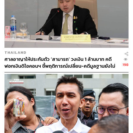
THAILAND
ศาลอาญาให้ประกันตัว ‘สามารถ’ วงเงิน 1 ล้านบาท คดี
198
ฟอกเงินดิไอคอนฯ ชี้พฤติการณ์เปลี่ยน-คดีมูลฐานยังไม่
ยุติ เตรียมปล่อยตัววันนี้