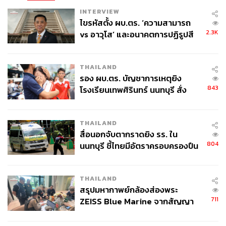
ABOUT THE AUTHOR
INTERVIEW
THE STANDARD TEAM
ไขรหัสตั้ง ผบ.ตร. ‘ความสามารถ
กองบรรณาธิการ THE STANDARD
2.3K
vs อาวุโส’ และอนาคตการปฏิรูปสี
กากี กับ พล.ต.อ. เอก อังสนานนท์
ABOUT THE PHOTOGRAPHER
THAILAND
ชาติกล้า สำเนียงแจ่ม
รอง ผบ.ตร. บัญชาการเหตุยิง
ช่างภาพข่าว ประจำสำนักข่าว THE
843
โรงเรียนเทพศิรินทร์ นนทบุรี สั่ง
STANDARD
ค้นหา 2 รอบยืนยันไร้คนติดค้าง พบ
ศพปู่-ย่าที่บ้านพักผู้ก่อเหตุ
THAILAND
สื่อนอกจับตากราดยิง รร. ใน
804
นนทบุรี ชี้ไทยมีอัตราครอบครองปืน
สูงในระดับต้นของภูมิภาค
THAILAND
สรุปมหากาพย์กล้องส่องพระ
711
ZEISS Blue Marine จากสัญญา
ผลิต 8.3 ล้าน สู่ข้อพิพาท ‘มา
เวลล์ฯ’ ฟ้อง ‘โทน บางแค’ ผิดนัด