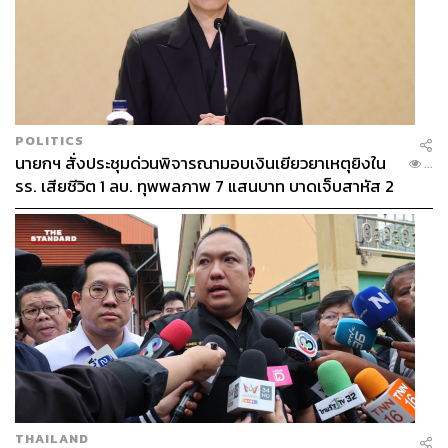
POLITICS
นายกฯ สั่งประชุมด่วนพิจารณามอบเงินเยียวยาเหตุยิงใน
...
รร. เสียชีวิต 1 ลบ. ทุพพลภาพ 7 แสนบาท บาดเจ็บสาหัส 2
แสนบาท บาดเจ็บเล็กน้อย 1 แสนบาท
THAILAND