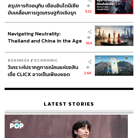
สรุปภารกิจอนุทิน เยือนอินโดนีเซีย
532
ขับเคลื่อนการทูตเศรษฐกิจเชิงรุก
ประกาศหุ้นส่วนยุทธศาสตร์ไทย –
อินโดนีเซีย
Navigating Neutrality:
Thailand and China in the Age
164
of a New Global Order
BUSINESS
/
ECONOMIC
วิเคราะห์ปรากฏการณ์คนแห่ขอสิน
2.6K
เชื่อ CLICX อาจเป็นเพียงยอด
ภูเขาน้ำแข็ง ของปัญหาหนี้ครัว
เรือนไทยที่ถูกซุกไว้
LATEST STORIES