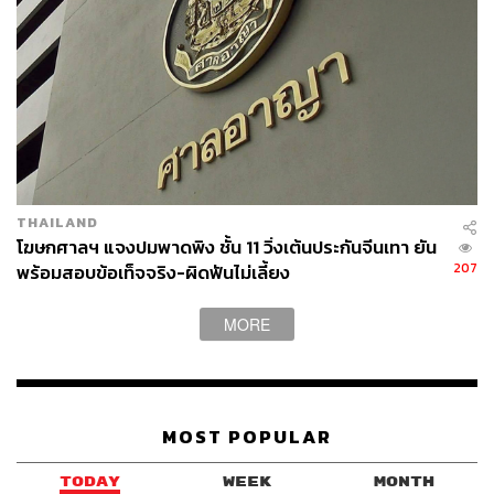
TAGS:
ไผ่ ดาวดิน
จตุภัทร์ บุญภัทรรักษา
นักกิจกรรมทางการเมือง
การประกันตัว
THAILAND
โฆษกศาลฯ แจงปมพาดพิง ชั้น 11 วิ่งเต้นประกันจีนเทา ยัน
207
พร้อมสอบข้อเท็จจริง-ผิดฟันไม่เลี้ยง
MORE
452
MOST POPULAR
TODAY
WEEK
MONTH