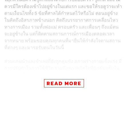
ควรมีใครต้องเข้าไปอยู่ข้างในแต่แรก และขอให้รอดูว่าจะทำ
ตามเงื่อนไขทั้ง 5 ข้อที่ศาลได้กำหนดไว้หรือไม่ ตอนอยู่ข้าง
ในคิดถึงอิสรภาพข้างนอก คิดถึงบรรยากาศการเคลื่อนไหว
ทางการเมือง รวมทั้งพ่อแม่ ครอบครัว และเพื่อนๆ ถึงแม้ตน
จะอยู่ข้างใน แต่ก็ติดตามสถานการณ์การเมืองตลอดเวลา
จากทนาย พร้อมขอบคุณทุกคนที่มายืนให้กำลังใจตามสถาน
ที่ต่างๆ และมารอรับตนในวันนี้
ส่วนแกนนำและจำเลยที่ยังถูกคุมขัง สภาพร่างกายแข็งแรง มี
การปรับตัวในการใช้ชีวิต รวมถึงสภาพจิตใจที่ยังเข้มแข็งใน
การต่อสู้เพื่อชัยชนะทางการเมือง อีกทั้งตลอดระยะเวลา 6
เดือนที่ตนถูกคุมขัง มีแต่ความน่าเบื่อ คุกก็ยังเป็นคุก และตน
READ MORE
ถูกคุมขังนานกว่าทุกรอบที่ผ่านมา
“ที่ใดมีการกดขี่ ที่นั่นต้องมีการต่อสู้ และการต่อสู้ต้องเกิดขึ้น
ทุกหย่อมหญ้า เพราะการกดขี่ยังคงมีอยู่” จตุภัทร์กล่าวทิ้งท้าย