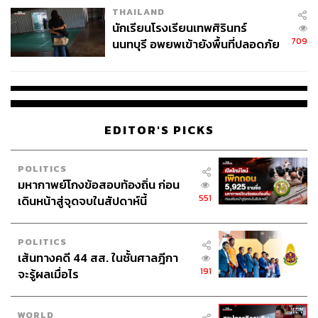
THAILAND
จ่ายหนี้-แอบระบุแบรนด์
นักเรียนโรงเรียนเทพศิรินทร์
709
นนทบุรี อพยพเข้ายังพื้นที่ปลอดภัย
ชั่วคราว หลังเหตุใช้อาวุธปืนภายใน
โรงเรียนคลี่คลาย
EDITOR'S PICKS
POLITICS
มหากาพย์โกงข้อสอบท้องถิ่น ก่อน
551
เดินหน้าสู่จุดจบในสัปดาห์นี้
POLITICS
เส้นทางคดี 44 สส. ในชั้นศาลฎีกา
191
จะรู้ผลเมื่อไร
WORLD