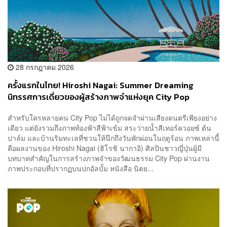
28 กรกฎาคม 2026
ครั้งแรกในไทย! Hiroshi Nagai: Summer Dreaming
นิทรรศการเดี่ยวของผู้สร้างภาพจำแห่งยุค City Pop
สำหรับใครหลายคน City Pop ไม่ได้ถูกจดจำผ่านเสียงดนตรีเพียงอย่าง
เดียว แต่ยังรวมถึงภาพท้องฟ้าสีฟ้าเข้ม สระว่ายน้ำสีเทอร์ควอยซ์ ต้น
ปาล์ม และบ้านริมทะเลที่ชวนให้นึกถึงวันพักผ่อนในฤดูร้อน ภาพเหล่านี้
คือผลงานของ Hiroshi Nagai (ฮิโรชิ นากาอิ) ศิลปินชาวญี่ปุ่นผู้มี
บทบาทสำคัญในการสร้างภาพจำของวัฒนธรรม City Pop ผ่านงาน
ภาพประกอบที่ปรากฏบนปกอัลบั้ม หนังสือ นิตย...