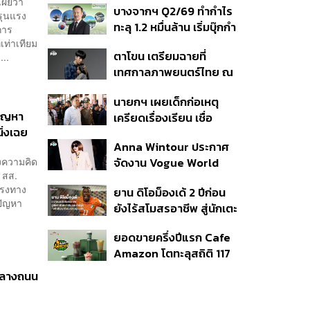
เผยว่า
บางจากฯ Q2/69 ทำกำไร
เนื่อง ประเมินปล่อยตัว
รุนแรง
ทะลุ 1.2 หมื่นล้าน เริ่มบุ๊กกำ
การ
ไร ‘SAF’ เชิงพาณิชย์ครั้ง
ท่าเทียม
ตาโขน เตรียมฉายที่
...
แรก หนุนรายได้ครึ่งปีทะลุ
เทศกาลภาพยนตร์ไทย ณ
3.2 แสนล้าน
ประเทศบราซิล
นายกฯ เผยเด็กก่อเหตุ
ปัญหา
เครียดเรื่องเรียน เชื่อ
่งเฉย
เตรียมการเป็นขั้นตอน ชี้มี
Anna Wintour ประกาศ
กระสุนอีกกว่า 30 นัด หาก
ดงความคิด
จัดงาน Vogue World
ไม่จบชีวิตตัวเองอาจสูญ
 สส.
2027 ที่ซานฟรานซิสโก
เสียเพิ่ม
แรงทาง
ยาน ดิโอม็องเด้ 2 ปีก่อน
ปัญหา
ยังไร้สโมสรอาชีพ สู่นักเตะ
ค่าตัว 125 ล้านยูโร กับคำ
ยอดขายครึ่งปีแรก Cafe
สัญญาถึงน้องสาวผู้ล่วง
Amazon โตทะลุสถิติ 117
ลับ
ล้านแก้ว หนุนธุรกิจไลฟ์
์กลางถนน
สไตล์ OR โตต่อเนื่อง