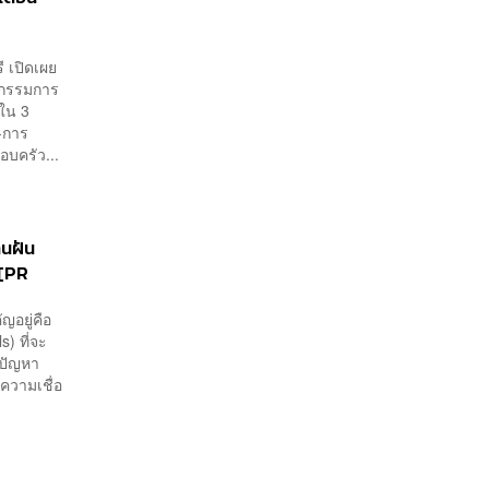
 เปิดเผย
ะกรรมการ
ใน 3
-การ
อบครัว...
านฝัน
 [PR
ญอยู่คือ
) ที่จะ
งปัญหา
ความเชื่อ