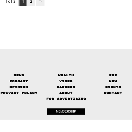
1 of 2
1
2
»
News
Wealth
Pop
Podcast
Video
Now
Opinion
Careers
Events
Privacy Policy
About
Contact
FOR ADVERTISING
MEMBERSHIP