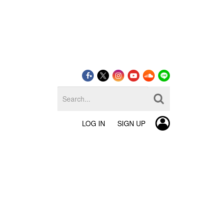
LOG IN
SIGN UP