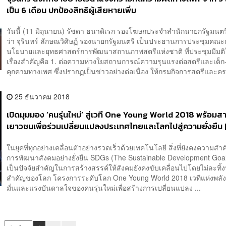
เป็น 6 เดือน ปกป้องสิทธิผู้เสียหายเพิ่ม
วันนี้ (11 มิถุนายน) รัชดา ธนาดิเรก รองโฆษกประจำสำนักนายกรัฐมนตรี
ว่า จุรินทร์ ลักษณวิศิษฏ์ รองนายกรัฐมนตรี เป็นประธานการประชุมคณ
นโยบายและยุทธศาสตร์การพัฒนาสถานภาพสตรีแห่งชาติ ที่ประชุมมีมติ
เรื่องสำคัญคือ 1. ต่อความห่วงใยสถานการณ์ความรุนแรงต่อสตรีและเด็ก
คุกคามทางเพศ ซึ่งปรากฏเป็นข่าวอย่างต่อเนื่อง ให้กรมกิจการสตรีและคร
25 ธันวาคม 2018
เปิดมุมมอง ‘คนรุ่นใหม่’ สู่เวที One Young World 2018 พร้อมส
เยาวชนเพื่อร่วมเปลี่ยนแปลงประเทศไทยและโลกไปสู่ความยั่งยืน
NEWS]
ในยุคที่ทุกอย่างเคลื่อนตัวอย่างรวดเร็วด้วยเทคโนโลยี สิ่งที่ยังคงความสำคั
การพัฒนาสังคมอย่างยั่งยืน SDGs (The Sustainable Development Goals
เป็นปัจจัยสำคัญในการสร้างสรรค์ให้สังคมยังคงขับเคลื่อนไปโดยไม่ละทิ้
สำคัญของโลก โครงการระดับโลก One Young World 2018 เวทีแห่งพลัง
มั่นและแรงบันดาลใจของคนรุ่นใหม่เพื่อสร้างการเปลี่ยนแปลง ...