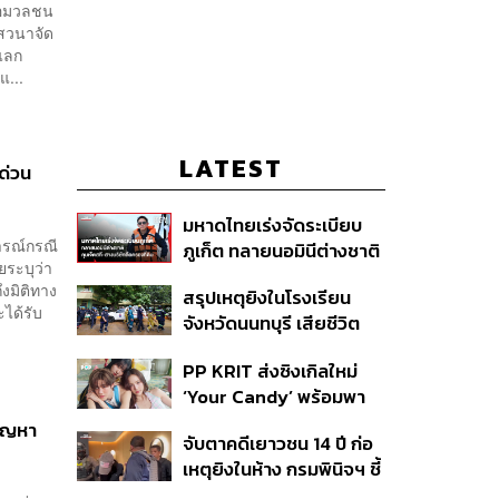
ื่อมวลชน
สวนาจัด
แลก
แ...
LATEST
ด่วน
มหาดไทยเร่งจัดระเบียบ
ารณ์กรณี
ภูเก็ต ทลายนอมินีต่างชาติ
ยระบุว่า
คุมเจ็ตสกี สางบริษัทฮุบ
งมิติทาง
สรุปเหตุยิงในโรงเรียน
ที่ดิน เคลียร์ใบอนุญาต
ะได้รับ
จังหวัดนนทบุรี เสียชีวิต
โรงแรมค้าง 7 ปี
รวม 8 ราย โฆษก ตร. เผย
PP KRIT ส่งซิงเกิลใหม่
ปมค้นประวัติคดีกราดยิงที่
‘Your Candy’ พร้อมพา
สหรัฐฯ
ต้าเหนิง และ ณิชา ร่วมมิว
ปัญหา
จับตาคดีเยาวชน 14 ปี ก่อ
สิกวิดีโอ
เหตุยิงในห้าง กรมพินิจฯ ชี้
ประพฤติดี-รับการรักษาต่อ