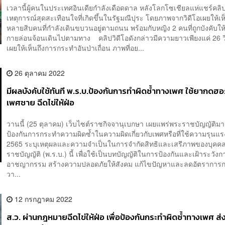
เวลานี้ผู้คนในประเทศอินเดียกำลังเดือดดาล หลังโลกโซเชียลแห่แชร์คลิ
เหตุการณ์สุดสะเทือนใจที่เกิดขึ้นในรัฐมณีปุระ โดยภาพจากวิดีโอเผยให้เห
หลายสิบคนที่กำลังเดินขบวนอยู่ตามถนน พร้อมกับหญิง 2 คนที่ถูกบังคับให
กายล่อนจ้อนเดินไปตามทาง คลิปวิดีโอดังกล่าวมีความยาวเพียงแค่ 26 วิ
เผยให้เห็นถึงการกระทำอันป่าเถื่อน ภาพที่อย...
26 ตุลาคม 2022
มีผลบังคับใช้ทันที พ.ร.บ.ป้องกันการทำผิดซ้ำทางเพศ ใช้ยากดฮอ
เพศชาย ฉีดไข่ให้ฝ่อ
วานนี้ (25 ตุลาคม) เว็บไซต์ราชกิจจานุเบกษา เผยแพร่พระราชบัญญัติม
ป้องกันการกระทำความผิดซ้ำในความผิดเกี่ยวกับเพศหรือที่ใช้ความรุนแร
2565 ระบุเหตุผลและความจำเป็นในการจำกัดสิทธิและเสรีภาพของบุค
ราชบัญญัติ (พ.ร.บ.) นี้ เพื่อใช้เป็นบทบัญญัติในการป้องกันและเฝ้าระวังก
อาชญากรรม สร้างความปลอดภัยให้สังคม แก้ไขปัญหาและลดอัตราการ
วา...
12 กรกฎาคม 2022
ส.ว. ผ่านกฎหมายฉีดไข่ให้ฝ่อ เพื่อป้องกันกระทำผิดซ้ำทางเพศ ส่