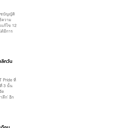
ชบัญญัติ
ช้ความ
รแก้ไข 12
ด้มีการ
ลึกวัน
Pride ที่
่ 3 นั้น
จัด
ลึก’ อีก
เดือน