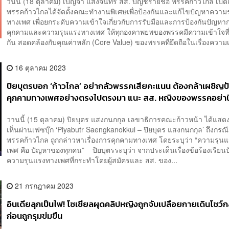
วันนี้ (18 ตุลาคม) เบญจา แสงจันทร์ สส. บัญชีรายชื่อ พรรคก้าวไกล เปิด
พรรคก้าวไกลได้จัดตั้งคณะทำงานพิเศษเพื่อป้องกันและแก้ไขปัญหาความ
ทางเพศ เพื่อยกระดับความเข้าใจเกี่ยวกับการรับมือและการป้องกันปัญหา
คุกคามและความรุนแรงทางเพศ ให้ทุกองคาพยพของพรรคมีความเข้าใจที่เ
กัน สอดคล้องกับคุณค่าหลัก (Core Value) ของพรรคที่ยึดถือในเรื่องความเ
16 ตุลาคม 2023
ปิยบุตรบอก ‘ก้าวไกล’ อย่ากลัวพรรคเสียคะแนน ต้องกล้าเผชิญ
คุกคามทางเพศอย่างตรงไปตรงมา แนะ สส. หญิงของพรรคอย่านิ
วานนี้ (15 ตุลาคม) ปิยบุตร แสงกนกกุล เลขาธิการคณะก้าวหน้า ได้แส
เห็นผ่านเฟซบุ๊ก ‘Piyabutr Saengkanokkul – ปิยบุตร แสงกนกกุล’ ถึงกรณี
พรรคก้าวไกล ถูกกล่าวหาเรื่องการคุกคามทางเพศ โดยระบุว่า “ความรุน
เพศ คือ ปัญหาของทุกคน” ปิยบุตรระบุว่า จากประเด็นเรื่องข้อร้องเรียน
ความรุนแรงทางเพศที่กระทำโดยผู้สมัครและ สส. ของ...
21 กรกฎาคม 2023
อินเดียลุกเป็นไฟ! โซเชียลผุดคลิปหญิงถูกจับเปลือยกายเดินโชว
ก่อนถูกรุมข่มขืน