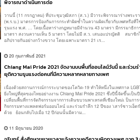
พิจารณาดำเนินการต่อ
วานนี้ (11 กรกฎาคม) ที่ประชุมวุฒิสภา (ส.ว.) มีวาระพิจารณาร่างพระรา
(พ.ร.บ.) มาตรการป้องกันการกระทำผิดซ้ำในความผิดเกี่ยวกับเพศหรือที่ใ
รุนแรง พ.ศ. … โดยเนื้อหาร่างกฎหมายมีจำนวน 43 มาตรา มีกรรมาธิกา
มาตรา สงวนความเห็น 5 มาตรา โดยไม่มี ส.ว. เสนอแปรญัตติ สมาชิกไ
อภิปรายกันอย่างกว้างขวาง โดยเฉพาะมาตรา 21 เร...
20 กุมภาพันธ์ 2021
Chiang Mai Pride 2021 จัดงานบนพื้นที่ออนไลน์วันนี้ และร่วมรำ
ยุติความรุนแรงต่อคนที่มีความหลากหลายทางเพศ
เนื่องด้วยสถานการณ์การระบาดของโควิด-19 ทำให้หนึ่งในเทศกาล LGBT 
ยิ่งใหญ่ที่สุดของไทยอย่างงาน Chiang Mai Pride 2021 ซึ่งปีนี้จัดขึ้นเป็นปีที
เปลี่ยนพื้นที่การจัดกิจกรรมจากการเดินขบวนพาเหรดที่เชียงใหม่เ ป็นการ
กิจกรรมทางแพลตฟอร์มออนไลน์ และร่วมรำลึก 12 ปีของ ‘เสาร์ซาวเอ็ดรำ
ด้วย ย้อนกลับไปเมื่อ 12 ปีก่อนนั้นมีความ...
11 มิถุนายน 2020
จุรินทร์ สั่งศึกษาขยายเวลาแจ้งความคดีความผิดทางเพศ จาก 3 