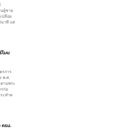
ป
็นผู้ชาย
้เปลือย
นาที แต่
ร์โมน
าตรการ
ง พ.ศ.
คลตามพระ
ารก่อ
กระทำค
ง ครม.