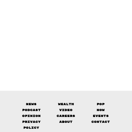
News
Wealth
Pop
Podcast
Video
Now
Opinion
Careers
Events
Privacy
About
Contact
Policy