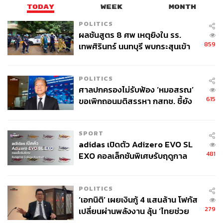
TODAY
WEEK
MONTH
POLITICS
ผลชันสูตร 8 ศพ เหตุยิงใน รร.
859
เทพศิรินทร์ นนทบุรี พบกระสุนเข้า
จุดสำคัญ ‘ศีรษะ-หน้าอก’ ครูถูกยิง
4 นัด จากระยะไกล
POLITICS
ศาลปกครองไม่รับฟ้อง ‘หมอสรณ’
615
ขอเพิกถอนมติสรรหา กสทช. ชี้ยัง
ไม่ใช่ผู้เดือดร้อนเสียหาย
SPORT
adidas เปิดตัว Adizero EVO SL
481
EXO คอลเล็กชันพิเศษรับฤดูกาล
College Football
POLITICS
‘เอกนิติ’ เผยเงินกู้ 4 แสนล้าน โฟกัส
279
เปลี่ยนผ่านพลังงาน ลุ้น ‘ไทยช่วย
ไทยพลัส’ เฟส 2 รอประเมินความ