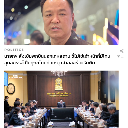
POLITICS
นายกฯ สั่งเข้มพกปืนนอกเคหสถาน ชี้ไม่ใช่เจ้าหน้าที่มีโทษ
...
อุกฉกรรจ์ ปืนถูกขโมยก่อเหตุ เจ้าของร่วมรับผิด