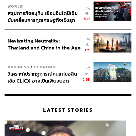
WORLD
56
สรุปภารกิจอนุทิน เยือนอินโดนีเซีย
545
ขับเคลื่อนการทูตเศรษฐกิจเชิงรุก
ประกาศหุ้นส่วนยุทธศาสตร์ไทย –
ABOUT THE AUTHOR
อินโดนีเซีย
Navigating Neutrality:
พลวุฒิ สงสกุล
Thailand and China in the Age
Content creator การเมือง ประจำสำนักข่าว
179
THE STANDARD
of a New Global Order
ABOUT THE PHOTOGRAPHER
BUSINESS
/
ECONOMIC
วิเคราะห์ปรากฏการณ์คนแห่ขอสิน
ชาติกล้า สำเนียงแจ่ม
2.6K
เชื่อ CLICX อาจเป็นเพียงยอด
ช่างภาพข่าว ประจำสำนักข่าว THE
ภูเขาน้ำแข็ง ของปัญหาหนี้ครัว
STANDARD
เรือนไทยที่ถูกซุกไว้
LATEST STORIES