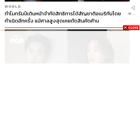
WORLD
ทำไมทรัมป์เดินหน้าจำกัดสิทธิการได้สัญชาติอเมริกันโดย
...
กำเนิดอีกครั้ง แม้ศาลสูงสุดเคยตัดสินคัดค้าน
ENTERTAINMENT
เก้า นพเก้า และ พาย รินรดา เตรียมร่วมงานกันใน ‘รสกาล
...
Enchanted Taste In Time’