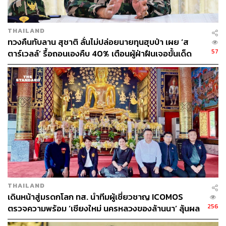
THAILAND
ทวงคืนทับลาน สุชาติ ลั่นไม่ปล่อยนายทุนฮุบป่า เผย ‘ส
57
ตาร์เวลล์’ รื้อถอนเองคืบ 40% เตือนผู้ฝ่าฝืนเจอขั้นเด็ด
ขาด
THAILAND
เดินหน้าสู่มรดกโลก ทส. นำทีมผู้เชี่ยวชาญ ICOMOS
256
ตรวจความพร้อม ‘เชียงใหม่ นครหลวงของล้านนา’ ลุ้นผล
พิจารณาปีหน้า