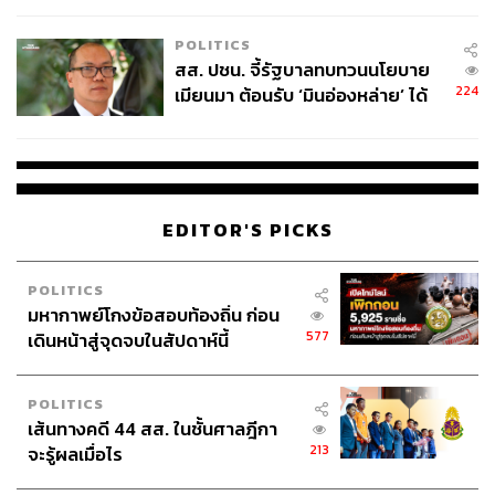
เหมาะสม
POLITICS
TAGS:
ซีอีโออิตาเลียนไทยล่าสัตว์ป่าทุ่งใหญ่นเรศวร
งาช้าง
สส. ปชน. จี้รัฐบาลทบทวนนโยบาย
ใบอนุญาตครอบครองงาช้าง
งาช้างแอฟริกา
224
เมียนมา ต้อนรับ ‘มินอ่องหล่าย’ ได้
กระทรวงทรัพยากรธรรมชาติและสิ่งแวดล้อม
แค่สัญญาว่างเปล่า
การครอบครองซากสัตว์ป่า
กองบังคับการปราบปรามการกระทำความผิดเกี่ยวกับ
อาชญากรรมทางเทคโนโลยี
ครอบครองอาวุธปืนผิดกฎหมาย
เขตรักษาพันธุ์สัตว์ป่าทุ่งใหญ่นเรศวร
EDITOR'S PICKS
การพยายามติดสินบนเจ้าหน้าที่
บมจ.อิตาเลียนไทย ดีเวล๊อปเมนต์ จำกัด (มหาชน)
คณิตา กรรณสูต
สำนักอนุรักษ์สัตว์ป่า
POLITICS
ปัญญา ปิ่นสุข
เปรมชัย กรรณสูต
มหากาพย์โกงข้อสอบท้องถิ่น ก่อน
การล่าสัตว์ป่าทุ่งใหญ่นเรศวรด้านตะวันตก
577
เดินหน้าสู่จุดจบในสัปดาห์นี้
POLITICS
เส้นทางคดี 44 สส. ในชั้นศาลฎีกา
213
จะรู้ผลเมื่อไร