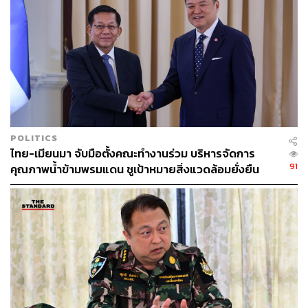
ทะเบียนใบอนุญาตที่ถูกต้อง ส่วนรายละเอียดต่างๆ อยู่ใน
สำนวนคดีไม่สามารถเปิดเผยได้ ซึ่งหากนายเปรมชัยรับทราบ
ข้อกล่าวหาแล้ว คาดว่าพนักงานสอบสวนอาจไม่คัดค้าน
ประกันตัว อย่างไรก็ตามพนักงานสอบสวนจะต้องดู
พฤติการณ์ของนายเปรมชัยก่อนเพื่อพิจารณาอีกครั้ง
POLITICS
ไทย-เมียนมา จับมือตั้งคณะทำงานร่วม บริหารจัดการ
91
คุณภาพน้ำข้ามพรมแดน ชูเป้าหมายสิ่งแวดล้อมยั่งยืน