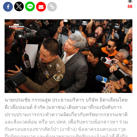
56
นายเปรมชัย กรรณสูต ประธานบริหาร บริษัท อิตาเลียนไทย
ดีเวล๊อปเมนต์ จำกัด (มหาชน) เดินทางมาที่กองบังคับการ
ปราบปรามการกระทำความผิดเกี่ยวกับทรัพยากรธรรมชาติ
และสิ่งแวดล้อม หรือ บก.ปทส. เพื่อรับทราบข้อกล่าวหา ร่วม
กันครอบครองซากสัตว์ป่า (งาช้าง) ข้อหาครอบครองอาวุธ
ปืนผิดกฎหมาย และข้อหาพยายามติดสินบนเจ้าหน้าที่ ซึ่งถือ