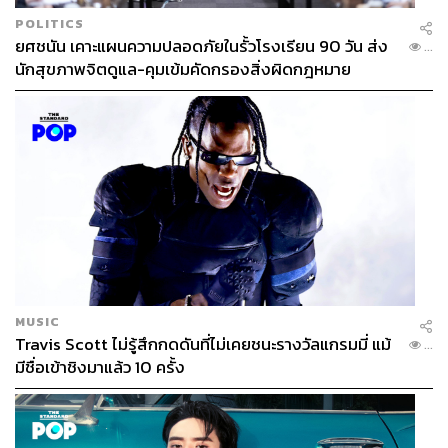
POLITICS
ยศชนัน เคาะแผนความปลอดภัยในรั้วโรงเรียน 90 วัน ส่ง
...
นักสุขภาพจิตดูแล-คุมเข้มคัดกรองสิ่งผิดกฎหมาย
MUSIC
Travis Scott ไม่รู้สึกกดดันที่ไม่เคยชนะรางวัลแกรมมี่ แม้
...
มีชื่อเข้าชิงมาแล้ว 10 ครั้ง