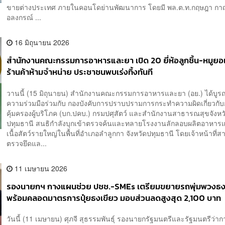
ขายต่างประเทศ ภายในคอนโดย่านพัฒนาการ โดยมี พล.ต.ท.กฤษฎา ก
อลงกรณ์ ...
16 มิถุนายน 2026
สำนักงานคณะกรรมการอาหารและยา เปิด 20 ยี่ห้อลูกชิ้น-หมูยอเถ
ร้านค้าห้ามจำหน่าย ประชาชนพบเร่งทิ้งทันที
วานนี้ (15 มิถุนายน) สำนักงานคณะกรรมการอาหารและยา (อย.) ได้บู
ความร่วมมือร่วมกับ กองบังคับการปราบปรามการกระทำความผิดเกี่ยวกั
คุ้มครองผู้บริโภค (บก.ปคบ.) กรมปศุสัตว์ และสำนักงานสาธารณสุขจังหว
ปทุมธานี สนธิกำลังบุกเข้าตรวจค้นและทลายโรงงานลักลอบผลิตอาหาร
เนื้อสัตว์รายใหญ่ในพื้นที่อำเภอลำลูกกา จังหวัดปทุมธานี โดยเจ้าหน้าที่
ตรวจยึดแล...
11 เมษายน 2026
รองนายกฯ กางแผนช่วย ปชช.-SMEs เตรียมขยายรถพุ่มพวงธง
พร้อมคลอดมาตรการปุ๋ยธงเขียว มอบส่วนลดสูงสุด 2,100 บาท
วันนี้ (11 เมษายน) ศุภจี สุธรรมพันธุ์ รองนายกรัฐมนตรีและรัฐมนตรีว่าก