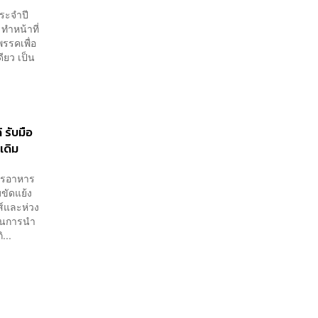
ประจำปี
 ทำหน้าที่
รรคเพื่อ
ดียว เป็น
 รับมือ
เดิม
การอาหาร
ขัดแย้ง
ส์และห่วง
คในการนำ
...