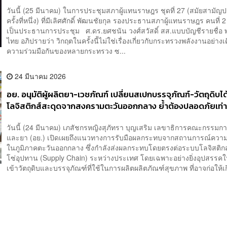
วันนี้ (25 มีนาคม) ในการประชุมสภาผู้แทนราษฎร ชุดที่ 27 (สมัยสามัญ
ครั้งที่หนึ่ง) ที่มีเลิศศักดิ์ พัฒนชัยกุล รองประธานสภาผู้แทนราษฎร คนที่ 2
เป็นประธานการประชุม ศ.ดร.ยศชนัน วงศ์สวัสดิ์ สส.แบบบัญชีรายชื่อ พ
ไทย อภิปรายว่า วิกฤตในครั้งนี้ไม่ใช่เรื่องเกี่ยวกับกระทรวงพลังงานอย่างเ
ความร่วมมือกันของหลายกระทรวง ซ...
24 มีนาคม 2026
อย. อนุมัติผู้ผลิตยา-เวชภัณฑ์ เปลี่ยนสเปกบรรจุภัณฑ์-วัตถุดิบได้
โลจิสติกส์สะดุดจากสงครามตะวันออกกลาง ย้ำต้องปลอดภัยเท่า
วันนี้ (24 มีนาคม) เภสัชกรหญิงสุภัทรา บุญเสริม เลขาธิการคณะกรรม
และยา (อย.) เปิดเผยถึงแนวทางการรับมือผลกระทบจากสถานการณ์ความ
ในภูมิภาคตะวันออกกลาง ซึ่งกำลังส่งผลกระทบโดยตรงต่อระบบโลจิสติก
โซ่อุปทาน (Supply Chain) ระหว่างประเทศ โดยเฉพาะอย่างยิ่งอุปสรร
เข้าวัตถุดิบและบรรจุภัณฑ์ที่ใช้ในการผลิตผลิตภัณฑ์สุขภาพ ที่อาจก่อให้เกิ