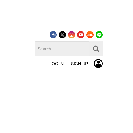
LOG IN
SIGN UP