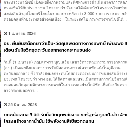
กระทรวงพาณิชย์ เปิดเผยถึงภาพรวมและทิศทางการดำเนินมาตรการลดภ
ครองชีพให้กับประชาชน โดยระบุว่า รัฐบาลได้เดินหน้าโครงการไทยช่วยไ
ส่งต่อสินค้าอุปโภคบริโภคในราคาประหยัดกว่า 3,000 รายการ กระจายจ
ครอบคลุมทั่วประเทศอย่างต่อเนื่อง ในระยะถัดไป กระทรวงพาณิชย์ได้...
1 เมษายน 2026
อย. ยืนยันสต๊อกยาจำเป็น-วัตถุเสพติดทางการแพทย์ เพียงพอ 
เดือน รับมือวิกฤตตะวันออกกลางกระทบขนส่ง
วันนี้ (1 เมษายน) ภญ.สุภัทรา บุญเสริม เลขาธิการคณะกรรมการอาหา
(อย.) เปิดเผยถึงแนวทางการรับมือสถานการณ์ความขัดแย้งในภูมิภาค
ตะวันออกกลาง ซึ่งกำลังส่งผลกระทบโดยตรงต่อระบบการขนส่งสินค้าระ
ประเทศ โดยระบุว่า ทาง อย. ได้ติดตามและประเมินสถานการณ์ปริมาณ
ตลอดจนวัตถุเสพติดทางการแพทย์ในประเทศอย่างใกล้ชิด เพื่อป้องกันความเ
อาจกระทบต่อควา...
25 มีนาคม 2026
ยศชนันเสนอ 3 มิติ รับมือวิกฤตพลังงาน ขอรัฐเร่งดูแลปัจจัย 4-แ
โครงสร้างราคาน้ำมัน ใช้พลังงานสีเขียวทดแทน