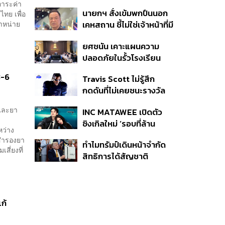
หมายทางทหาร ชี้ความเสีย
าระค่า
นายกฯ สั่งเข้มพกปืนนอก
ทย เพื่อ
หายไทยไม่อาจลบด้วย
ำหน่าย
เคหสถาน ชี้ไม่ใช่เจ้าหน้าที่มี
ข้อมูลบิดเบือน
โทษอุกฉกรรจ์ ปืนถูกขโมย
ยศชนัน เคาะแผนความ
ก่อเหตุ เจ้าของร่วมรับผิด
ปลอดภัยในรั้วโรงเรียน
90 วัน ส่งนักสุขภาพจิต
3-6
Travis Scott ไม่รู้สึก
ดูแล-คุมเข้มคัดกรองสิ่ง
กดดันที่ไม่เคยชนะรางวัล
ผิดกฎหมาย
แกรมมี่ แม้มีชื่อเข้าชิงมา
รและยา
INC MATAWEE เปิดตัว
แล้ว 10 ครั้ง
ซิงเกิลใหม่ ‘รอบที่ล้าน
หว่าง
(Loop)’ ที่ได้ เน PERSES
สำรองยา
ทำไมทรัมป์เดินหน้าจำกัด
มาแสดงในมิวสิกวิดีโอ
สี่ยงที่
สิทธิการได้สัญชาติ
อเมริกันโดยกำเนิดอีกครั้ง
แม้ศาลสูงสุดเคยตัดสิน
คัดค้าน
ก้