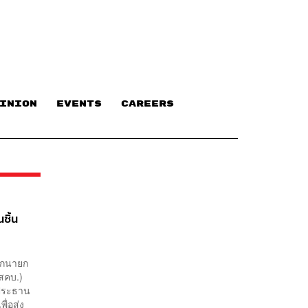
INION
EVENTS
CAREERS
ชิ้น
นักนายก
สคบ.)
นประธาน
ื่อส่ง