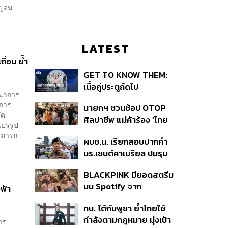
าญจน
LATEST
ื่อน ย้ำ
GET TO KNOW THEM:
เนื้อคู่ประตูถัดไป
รณาการ
บการ
นายกฯ ชวนช้อป OTOP
ัด
ศิลปาชีพ แม่ค้าร้อง ‘ไทย
แปรรูป
ช่วยไทย พลัส’ สุดยอด
สามารถ
ผบช.น. เรียกสอบปากคำ
ถามมีต่อไหม นายกฯ ตอบ
นร.เซนต์คาเบรียล ปมรุม
‘เดี๋ยวจะพยายาม’
ทำร้ายเพื่อน-ใช้ปืนขู่ สั่ง
BLACKPINK มียอดสตรีม
ดำเนินคดีแล้ว
บน Spotify จาก
ฟ้า
ประเทศไทยสูงถึง 536 ล้าน
ทบ. โต้กัมพูชา ย้ำไทยใช้
ครั้ง ตลอด 10 ปีที่ผ่านมา
กำลังตามกฎหมาย มุ่งเป้า
าร