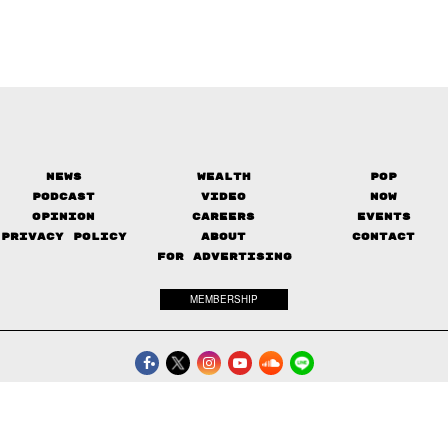
News
Wealth
Pop
Podcast
Video
Now
Opinion
Careers
Events
Privacy Policy
About
Contact
FOR ADVERTISING
MEMBERSHIP
© 2017-
2026
The Standard. All rights reserved.