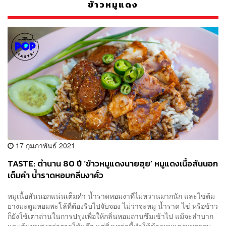
ข้าวหมูแดง
17 กุมภาพันธ์ 2021
TASTE: ตำนาน 80 ปี ‘ข้าวหมูแดงนายฮุย’ หมูแดงเนื้อสันนอก
เต็มคำ น้ำราดหอมกลิ่นงาคั่ว
หมูเนื้อสันนอกแน่นเต็มคำ น้ำราดหอมงาที่ไม่หวานมากนัก และไข่ต้ม
ยางมะตูมหอมพะโล้ที่ต้องรีบไปจับจอง ไม่ว่าจะหมู น้ำราด ไข่ หรือข้าว
ก็ยังใช้เตาถ่านในการปรุงเพื่อให้กลิ่นหอมถ่านซึมเข้าไป แม้จะลำบาก