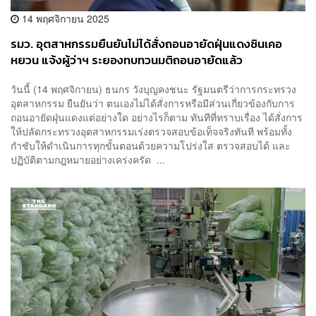
14 พฤศจิกายน 2025
รมว. อุตสาหกรรมยืนยันไม่ได้สั่งถอนอายัดฝุ่นแดงซินเคอ
หยวน แจ้งผู้ว่าฯ ระยองทบทวนมติถอนอายัดแล้ว
วันนี้ (14 พฤศจิกายน) ธนกร วังบุญคงชนะ รัฐมนตรีว่าการกระทรวง
อุตสาหกรรม ยืนยันว่า ตนเองไม่ได้สั่งการหรือมีส่วนเกี่ยวข้องกับการ
ถอนอายัดฝุ่นแดงแต่อย่างใด อย่างไรก็ตาม ทันทีที่ทราบเรื่อง ได้สั่งการ
ให้ปลัดกระทรวงอุตสาหกรรมเร่งตรวจสอบข้อเท็จจริงทันที พร้อมทั้ง
กำชับให้ดำเนินการทุกขั้นตอนด้วยความโปร่งใส ตรวจสอบได้ และ
ปฏิบัติตามกฎหมายอย่างเคร่งครัด ...