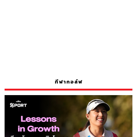
กีฬากอล์ฟ