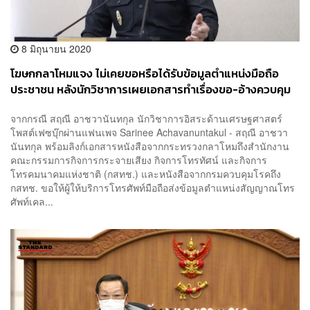
8 มิถุนายน 2020
โฆษกกลาโหมแจง ไม่เคยขอหรือได้รับข้อมูลตำแหน่งมือถือ
ประชาชน หลังนักวิชาการเผยเอกสารทำเรื่องขอ-อ้างควบคุม
โรค
จากกรณี สฤณี อาชวานันทกุล นักวิชาการอิสระด้านเศรษฐศาสตร์
โพสต์เฟซบุ๊กผ่านแฟนเพจ Sarinee Achavanuntakul - สฤณี อาชวา
นันทกุล พร้อมลิงก์เอกสารหนังสือจากกระทรวงกลาโหมถึงสำนักงาน
คณะกรรมการกิจการกระจายเสียง กิจการโทรทัศน์ และกิจการ
โทรคมนาคมแห่งชาติ (กสทช.) และหนังสือจากกรมควบคุมโรคถึง
กสทช. ขอให้ผู้ให้บริการโทรศัพท์มือถือส่งข้อมูลตำแหน่งสัญญาณโทร
ศัพท์เคล...