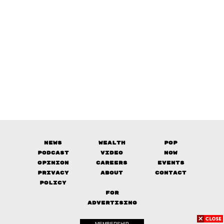
News
Wealth
Pop
Podcast
Video
Now
Opinion
Careers
Events
Privacy
About
Contact
Policy
FOR
ADVERTISING
MEMBERSHIP