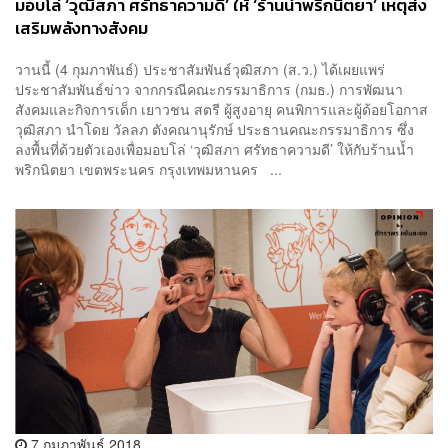
มอบโล่ ‘วุฒิสภา ศรัทธาความดี’ ให้ ‘ร้านน้ำพริกนิตยา’ เหตุส่ง
เสริมพลังทางสังคม
วานนี้ (4 กุมภาพันธ์) ประชาสัมพันธ์วุฒิสภา (ส.ว.) ได้เผยแพร่
ประชาสัมพันธ์ข่าว จากกรณีคณะกรรมาธิการ (กมธ.) การพัฒนา
สังคมและกิจการเด็ก เยาวชน สตรี ผู้สูงอายุ คนพิการและผู้ด้อยโอกาส
วุฒิสภา นำโดย วัลลภ ตังคณานุรักษ์ ประธานคณะกรรมาธิการ ซึ่ง
ลงพื้นที่ด้วยตัวเองเพื่อมอบโล่ ‘วุฒิสภา ศรัทธาความดี’ ให้กับร้านน้ำ
พริกนิตยา เขตพระนคร กรุงเทพมหานคร ...
7 กุมภาพันธ์ 2018