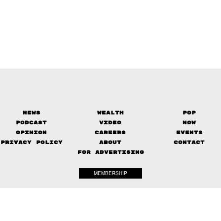
News
Wealth
Pop
Podcast
Video
Now
Opinion
Careers
Events
Privacy Policy
About
Contact
FOR ADVERTISING
MEMBERSHIP