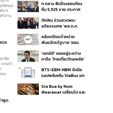
รรมการ
ก กลาง ฟันโกงสอบท้อง
350’ เสริมความมั่นคง
ทุจริตของ
ถิ่น 5,925 ราย ประกาศ
ชายแดน
ซต์การ
บัญชีใหม่ 7 ส.ค. ส่วน 97
รี ผ่าน
ทักษิณ ร่วมสวดพระ
ราย รอ ป.ป.ช. ขีดเส้นแล้ว
อภิธรรมศพ ‘พล.ต.ท.
เสร็จ 31 ส.ค.
ผ่อน’ บิดา ‘พักตร์พิไล ทวี
คลังเตรียมจำหน่าย
สิน’ สิริอายุ 103 ปี แกนนำ
 ควร
พันธบัตรรัฐบาล ‘ออม
เพื่อไทย-บุคคลหลาก
พลัส’ รอบถัดไป เร็วสุด 4
วงการร่วมอาลัย
‘เอกนิติ’ เผยอยู่ระหว่าง
ก.ย.นี้ อาจเพิ่มสัดส่วนการ
ทยาลัย
หารือ ‘ไทยเที่ยวไทยพลัส’
ขายแบบ Small Lot First
ร์ แกนนำ
มีสิทธิใช้งบจากเงินกู้ 4
มากขึ้น
ง
BTS-EBM-NBM จับมือ
แสนล้าน มั่นใจงบต่อ ‘ไทย
ี และ
แอปพลิเคชัน ViaBus ยก
ช่วยไทย พลัส’ เฟส 2 มี
ระดับการติดตามตำแหน่ง
เพียงพอ
Sra Bua by Num
รถไฟฟ้า 3 สายแบบเรียล
Weerawat เปลี่ยนไป และ
ไทม์
นี่คือเหตุผลที่เราควรกลับ
คำพูด
ไปอีกครั้ง