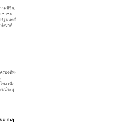
ภาพชีวิต,
คประชาชน
กรัฐมนตรี
่งชาติ
่าครองชีพ-
ก
พง เพื่อ
ารณ์ระบุ
ยม ทะลุ