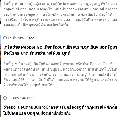
วันนี้ (18 เมษายน) กลุ่มเฟมฟู, เฟมินิสต์ปลดแอก, ราษฎรมูเตลู ทำกิจกรร
สัญลักษณ์ การแสดง ‘สีดาลุยไฟ’ หน้าที่ทำการพรรคประชาธิปัตย์ จากกรณี
รองหัวหน้าพรรคถูกกล่าวหาในคดีล่วงละเมิดทางเพศ เพื่อเรียกร้องให้นักก
เอาจริงเอาจังในการยุติความรุนแรงทางเพศ กลุ่มผู้จัดกิจกรรมระบุว่า ต
ต่อสังคมเมื่อมีเหตุการณ์ล่วงละเมิดเกิดขึ้น...
15 มีนาคม 2022
เครือข่าย People Go เรียกร้องยกเลิก พ.ร.ก.ฉุกเฉินฯ บอกรัฐบ
อ้างโรคระบาด รักษาอำนาจให้ประยุทธ์”
วันนี้ (15 มีนาคม) เลิศศักดิ์ คำคงศักดิ์ ตัวแทนเครือข่าย People Go เข้
ที่สถานีตำรวจนครบาล (สน.) ปทุมวัน หลังถูกแจ้งความดำเนินคดีในข้อหา
‘พ.ร.ก.ฉุกเฉินฯ’ จากการจัดกิจกรรม ‘ราษฎร์ธรรมนูญ’ ที่หน้าหอศิลป์ เมื่อว
ธันวาคม 2564 โดยเลิศศักดิ์ได้อ่านแถลงการณ์ ขอให้รัฐบาลหยุดอ้าง
รักษาอำนาจให้ประยุทธ์ ภายใต้...
26 มกราคม 2022
จำลอง ‘นอนตายบนทางม้าลาย’ เรียกร้องรัฐทำกฎหมายให้ศักดิ์สิ
ไม่ใช่เคสแรก ขอผู้คนมีจิตสำนึกร่วมกัน