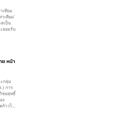
่าเทียม
ท่าเทียม’
รสเป็น
จะยอมรับ
าย หน้า
ะกลุ่ม
ธ.) การ
ชยสุทธิ์
รอง
ก้าวไ...