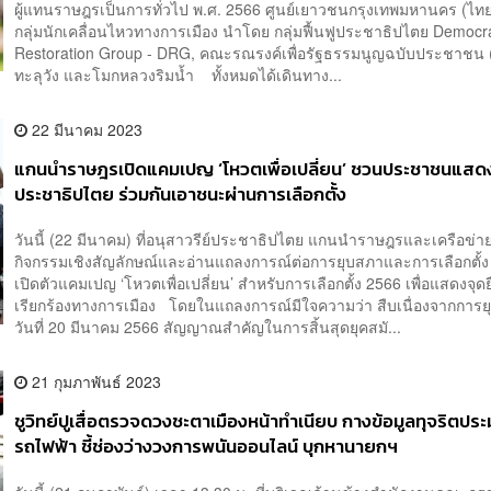
ผู้แทนราษฎรเป็นการทั่วไป พ.ศ. 2566 ศูนย์เยาวชนกรุงเทพมหานคร (ไทย-ญ
กลุ่มนักเคลื่อนไหวทางการเมือง นำโดย กลุ่มฟื้นฟูประชาธิปไตย Democr
Restoration Group - DRG, คณะรณรงค์เพื่อรัฐธรรมนูญฉบับประชาชน 
ทะลุวัง และโมกหลวงริมน้ำ ทั้งหมดได้เดินทาง...
22 มีนาคม 2023
แกนนำราษฎรเปิดแคมเปญ ‘โหวตเพื่อเปลี่ยน’ ชวนประชาชนแสด
ประชาธิปไตย ร่วมกันเอาชนะผ่านการเลือกตั้ง
วันนี้ (22 มีนาคม) ที่อนุสาวรีย์ประชาธิปไตย แกนนำราษฎรและเครือข่าย
กิจกรรมเชิงสัญลักษณ์และอ่านแถลงการณ์ต่อการยุบสภาและการเลือกตั้ง
เปิดตัวแคมเปญ ‘โหวตเพื่อเปลี่ยน’ สำหรับการเลือกตั้ง 2566 เพื่อแสดงจุ
เรียกร้องทางการเมือง โดยในแถลงการณ์มีใจความว่า สืบเนื่องจากการ
วันที่ 20 มีนาคม 2566 สัญญาณสำคัญในการสิ้นสุดยุคสมั...
21 กุมภาพันธ์ 2023
ชูวิทย์ปูเสื่อตรวจดวงชะตาเมืองหน้าทำเนียบ กางข้อมูลทุจริตประ
รถไฟฟ้า ชี้ช่องว่างวงการพนันออนไลน์ บุกหานายกฯ