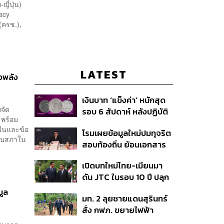
ี่ปุ่น)
acy
(ครช.),
LATEST
งพลัง
เงินบาท ‘แข็งค่า’ หนักสุด
จัด
รอบ 6 สัปดาห์ หลังปฏิบัติ
 พร้อม
การแทรกแซงเยนของ
ดยืนและข้อ
โรมเผยข้อมูลใหม่ปมทุจริต
สหรัฐฯ-ญี่ปุ่น Standard
ยุบสภาใน
สอบท้องถิ่น ย้อนเอกสาร
Chartered เปิดเป้าสิ้นปีนี้
ประชุมปี 2567 พบชื่อ
จ่อแข็งต่อแตะ 32.50 บาท
เปิดบทใหม่ไทย-เมียนมา
อนุทิน จ่อสอบต่อเอี่ยว
ต่อดอลลาร์
ดัน JTC ในรอบ 10 ปี ปลุก
ตัดตอน ม.บูรพา หรือไม่
‘เส้นเลือดใหญ่’ ค้า
มูล
มท. 2 ลุยชายแดนสุรินทร์
ชายแดน ท่าเรือน้ำลึก
สั่ง กฟภ. ขยายไฟฟ้า
ทวาย
‘ปราสาทตาควาย–เนิน