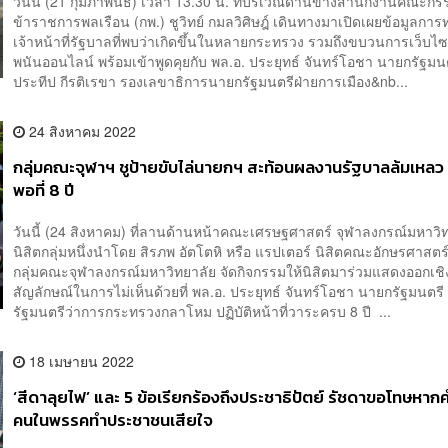
วันนี้ (21 กุมภาพันธ์) เวลา 13.30 น. ที่บริเวณด้านข้างสำนักงานคณะก
ข้าราชการพลเรือน (กพ.) ชูวิทย์ กมลวิศิษฎ์ เดินทางมาเปิดเผยข้อมูลการ
เจ้าหน้าที่รัฐบาลที่พบว่าเกิดขึ้นในหลายกระทรวง รวมถึงขบวนการเว็บไ
พนันออนไลน์ พร้อมเข้าพูดคุยกับ พล.อ. ประยุทธ์ จันทร์โอชา นายกรัฐมนต
ประทีป กีรติเรขา รองเลขาธิการนายกรัฐมนตรีฝ่ายการเมือง&nb...
24 สิงหาคม 2022
กลุ่มคณะจุฬาฯ ชูป้ายขับไล่นายกฯ สะท้อนผลงานรัฐบาลล้มเหลว
พอที่ 8 ปี
วันนี้ (24 สิงหาคม) ที่ลานด้านหน้าคณะเศรษฐศาสตร์ จุฬาลงกรณ์มหาวิ
นิสิตกลุ่มหนึ่งนำโดย สิรภพ อัตโตหิ หรือ แรปเตอร์ นิสิตคณะอักษรศาสต
กลุ่มคณะจุฬาลงกรณ์มหาวิทยาลัย จัดกิจกรรมให้นิสิตมาร่วมแสดงออกเชิ
สัญลักษณ์ในการไม่เห็นด้วยที่ พล.อ. ประยุทธ์ จันทร์โอชา นายกรัฐมนตร
รัฐมนตรีว่าการกระทรวงกลาโหม ปฏิบัติหน้าที่วาระครบ 8 ปี ...
18 เมษายน 2022
‘สีดาลุยไฟ’ และ 5 ข้อเรียกร้องถึงประชาธิปัตย์ รัชดาขอโทษหาก
คนในพรรคทำประชาชนเสียใจ