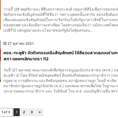
วานนี้ (28 พฤศจิกายน) ที่สี่แยกราชประสงค์ กลุ่มภาคีสีรุ้งเพื่อการสมรสเท
จัดกิจกรรมเชิงสัญลักษณ์ที่ใช้ชื่อว่า ‘เพราะบุคคลนั้นเท่ากัน สมรสจึงต้องเ
เพื่อแสดงออกเชิงสัญลักษณ์ในการเรียกร้องไปยังรัฐบาลว่าสิทธิในการสม
ของทุกเพศ และต้องมีความเท่าเทียม โดยทางกลุ่มเห็นว่า แม้ประเทศไทย
LGBTQ แต่กฎหมายและนโยบายของรัฐยังไม่คุ้มครองบ...
27 ตุลาคม 2021
ครช.-ทะลุฟ้า จัดกิจกรรมเชิงสัญลักษณ์ ใช้สีแดงสาดลงบนร่างก
สภา ขอยกเลิกมาตรา 112
วันนี้ (27 ตุลาคม) คณะรณรงค์เพื่อรัฐธรรมนูญฉบับประชาชน (ครช.) แล
ทะลุฟ้า นำโดย ธีรัตม์ พณิชอุดมพัชร์ ยื่นหนังสือต่อคณะกรรมาธิการ (กม
กฎหมาย การยุติธรรม และสิทธิมนุษยชน สภาผู้แทนราษฎร โดยมี ชวลิต วิ
สมาชิกสภาผู้แทนราษฎรจังหวัด (ส.ส.) นครพนม พรรคเพื่อไทย ในฐานะ
ประธานคณะกรรมาธิการ และ รังสิมันต์ โรม ส.ส. แบบบัญชีรายชื่อ พรรค
1 of 3
1
2
3
»