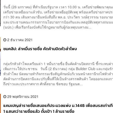
วันนี้ (26 มกราคม) ที่ทำเนียบรัฐบาล เวลา 10.00 น. เครือข่ายพัฒนาคุณ
เครือข่ายเหยื่อเมาแล้วขับ, เครือข่ายเหยื่ออุบัติเหตุ พร้อมเครือข่ายภา
กว่า 30 คน เดินทางมายื่นหนังสือถึง พล.อ. ประวิตร วงษ์สุวรรณ รองนาย
และประธานคณะกรรมการนโยบายการป้องกันและลดอุบัติเหตุทางถนนแห
(นปถ.) เพื่อเรียกร้องบังคับใช้กฎหมายกับผู้ก่อเหตุบนทางม...
2 ธันวาคม 2021
ชมคลิป: ล่าหมื่นรายชื่อ คัดค้านปิดหัวลำโพง
กลุ่มรักหัวลำโพงเตรียมล่า 1 หมื่นรายชื่อ ยื่นคัดค้านปิดสถานี ชี้กระทบค
เพิ่มภาระให้ประชาชน วันนี้ (2 ธันวาคม) กลุ่ม Builder Club และกลุ่มรั
หัวลำโพง นัดหมายทำกิจกรรมเชิงสัญลักษณ์บริเวณหน้าสถานีรถไฟหัวลำโ
คัดค้านการปิดสถานีและปรับพื้นที่ให้เป็นห้างสรรพสินค้า โดยออกแถลงก
ถึงข่าวและประกาศจาก ศักดิ์สยาม ชิดชอบ รัฐมนต...
29 พฤศจิกายน 2021
แคมเปญล่ารายชื่อเสนอแก้ประมวลแพ่ง ม.1448 เพื่อสมรสเท่าเที
1 แสนกว่ารายชื่อแล้ว ตั้งเป้า 1 ล้านรายชื่อ