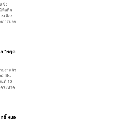
มเชิง
ที่อดีต
ารเมือง
้องการบอก
าล “หยุด
ารายงานตัว
ฝ่าฝืน
ันที่ 10
โรคระบาด
ทธิ์ หมอ