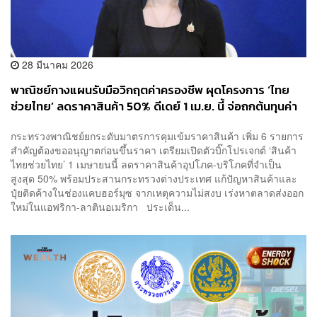
28 มีนาคม 2026
พาณิชย์กางแผนรับมือวิกฤตค่าครองชีพ ผุดโครงการ ‘ไทย
ช่วยไทย’ ลดราคาสินค้า 50% ดีเดย์ 1 เม.ย. นี้ จ่อถกต้นทุนค่า
กลั่น พร้อมดันโมเดลส่งวัตถุดิบราคาถูก อุ้ม ‘ร้านข้าวแกง’
กระทรวงพาณิชย์ยกระดับมาตรการคุมเข้มราคาสินค้า เพิ่ม 6 รายการ
สำคัญต้องขออนุญาตก่อนขึ้นราคา เตรียมเปิดตัวบิ๊กโปรเจกต์ ‘สินค้า
ไทยช่วยไทย’ 1 เมษายนนี้ ลดราคาสินค้าอุปโภค-บริโภคที่จำเป็น
สูงสุด 50% พร้อมประสานกระทรวงต่างประเทศ แก้ปัญหาสินค้าและ
ปุ๋ยติดค้างในช่องแคบฮอร์มุซ จากเหตุความไม่สงบ เร่งหาตลาดส่งออก
ใหม่ในแอฟริกา-ลาตินอเมริกา ประเด็น...