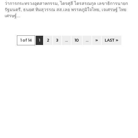
ว่าการกระทรวงอุตสาหกรรม, ไตรศุลี ไตรสรณกุล เลขาธิการนายก
รัฐมนตรี, ธนยศ ทิมสุวรรณ สส.เลย พรรคภูมิใจไทย, เจเศรษฐ์ ไทย
เศรษฐ์...
1 of 14
1
2
3
...
10
...
»
LAST »