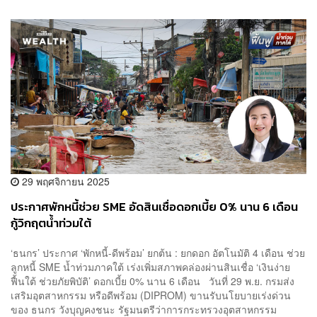
29 พฤศจิกายน 2025
ประกาศพักหนี้ช่วย SME อัดสินเชื่อดอกเบี้ย 0% นาน 6 เดือน
กู้วิกฤตน้ำท่วมใต้
‘ธนกร’ ประกาศ ‘พักหนี้-ดีพร้อม’ ยกต้น : ยกดอก อัตโนมัติ 4 เดือน ช่วย
ลูกหนี้ SME น้ำท่วมภาคใต้ เร่งเพิ่มสภาพคล่องผ่านสินเชื่อ ‘เงินง่าย
ฟื้นใต้ ช่วยภัยพิบัติ’ ดอกเบี้ย 0% นาน 6 เดือน วันที่ 29 พ.ย. กรมส่ง
เสริมอุตสาหกรรม หรือดีพร้อม (DIPROM) ขานรับนโยบายเร่งด่วน
ของ ธนกร วังบุญคงชนะ รัฐมนตรีว่าการกระทรวงอุตสาหกรรม