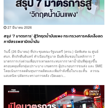
27 มีนาคม 2026
สรุป ‘7 มาตรการ’ สู้วิกฤตน้ำมันแพง กระทรวงการคลังเล็งลด
ภาษีสรรพสามิตน้ำมัน
วันนี้ (26 มีนาคม) ที่ประชุมคณะรัฐมนตรี (ครม.) นัดพิเศษ ณ ศูนย์
ศบก. ตึกภักดีบดินทร์ ทำเนียบรัฐบาล มีมติเห็นชอบในหลักการ 7
มาตรการเร่งด่วนเพื่อบรรเทาผลกระทบจากราคาน้ำมันที่พุ่งสูงขึ้น
ครอบคลุมทั้งกลุ่มเปราะบาง เกษตรกร ผู้ประกอบการขนส่ง และ SME
โดยเน้นการลดต้นทุนการผลิตและเพิ่มกำลังซื้อในระยะสั้น ลวรณ
แสงสนิท ปลัดกระทรวงการคลัง เปิดเผยว...