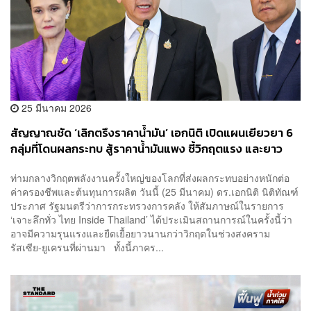
25 มีนาคม 2026
สัญญาณชัด ‘เลิกตรึงราคาน้ำมัน’ เอกนิติ เปิดแผนเยียวยา 6
กลุ่มที่โดนผลกระทบ สู้ราคาน้ำมันแพง ชี้วิกฤตแรง และยาว
กว่ารัสเซีย-ยูเครน
ท่ามกลางวิกฤตพลังงานครั้งใหญ่ของโลกที่ส่งผลกระทบอย่างหนักต่อ
ค่าครองชีพและต้นทุนการผลิต วันนี้ (25 มีนาคม) ดร.เอกนิติ นิติทัณฑ์
ประภาศ รัฐมนตรีว่าการกระทรวงการคลัง ให้สัมภาษณ์ในรายการ
‘เจาะลึกทั่ว ไทย Inside Thailand’ ได้ประเมินสถานการณ์ในครั้งนี้ว่า
อาจมีความรุนแรงและยืดเยื้อยาวนานกว่าวิกฤตในช่วงสงคราม
รัสเซีย-ยูเครนที่ผ่านมา ทั้งนี้ภาคร...