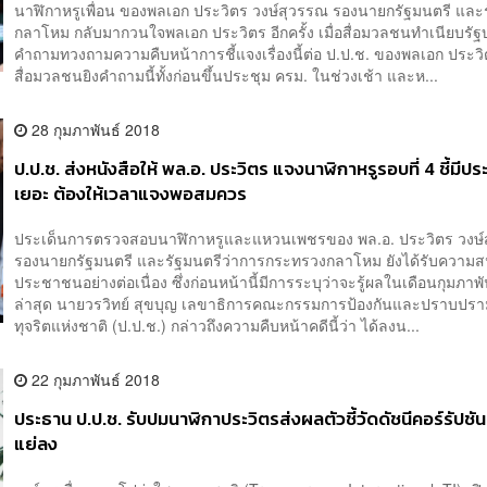
นาฬิกาหรูเพื่อน ของพลเอก ประวิตร วงษ์สุวรรณ รองนายกรัฐมนตรี และ
กลาโหม กลับมากวนใจพลเอก ประวิตร อีกครั้ง เมื่อสื่อมวลชนทำเนียบรัฐ
คำถามทวงถามความคืบหน้าการชี้แจงเรื่องนี้ต่อ ป.ป.ช. ของพลเอก ประ
สื่อมวลชนยิงคำถามนี้ทั้งก่อนขึ้นประชุม ครม. ในช่วงเช้า และห...
28 กุมภาพันธ์ 2018
ป.ป.ช. ส่งหนังสือให้ พล.อ. ประวิตร แจงนาฬิกาหรูรอบที่ 4 ชี้มีปร
เยอะ ต้องให้เวลาแจงพอสมควร
ประเด็นการตรวจสอบนาฬิกาหรูและแหวนเพชรของ พล.อ. ประวิตร วงษ์
รองนายกรัฐมนตรี และรัฐมนตรีว่าการกระทรวงกลาโหม ยังได้รับความ
ประชาชนอย่างต่อเนื่อง ซึ่งก่อนหน้านี้มีการระบุว่าจะรู้ผลในเดือนกุมภาพั
ล่าสุด นายวรวิทย์ สุขบุญ เลขาธิการคณะกรรมการป้องกันและปราบปร
ทุจริตแห่งชาติ (ป.ป.ช.) กล่าวถึงความคืบหน้าคดีนี้ว่า ได้ลงน...
22 กุมภาพันธ์ 2018
ประธาน ป.ป.ช. รับปมนาฬิกาประวิตรส่งผลตัวชี้วัดดัชนีคอร์รัปชั
แย่ลง