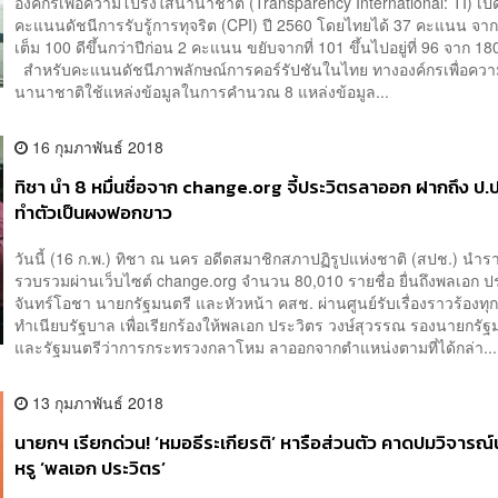
องค์กรเพื่อความโปร่งใสนานาชาติ (Transparency International: TI) เปิ
คะแนนดัชนีการรับรู้การทุจริต (CPI) ปี 2560 โดยไทยได้ 37 คะแนน จ
เต็ม 100 ดีขึ้นกว่าปีก่อน 2 คะแนน ขยับจากที่ 101 ขึ้นไปอยู่ที่ 96 จาก 
สำหรับคะแนนดัชนีภาพลักษณ์การคอร์รัปชันในไทย ทางองค์กรเพื่อควา
นานาชาติใช้แหล่งข้อมูลในการคำนวณ 8 แหล่งข้อมูล...
16 กุมภาพันธ์ 2018
ทิชา นำ 8 หมื่นชื่อจาก change.org จี้ประวิตรลาออก ฝากถึง ป.ป
ทำตัวเป็นผงฟอกขาว
วันนี้ (16 ก.พ.) ทิชา ณ นคร อดีตสมาชิกสภาปฏิรูปแห่งชาติ (สปช.) นำรายช
รวบรวมผ่านเว็บไซต์ change.org จำนวน 80,010 รายชื่อ ยื่นถึงพลเอก ปร
จันทร์โอชา นายกรัฐมนตรี และหัวหน้า คสช. ผ่านศูนย์รับเรื่องราวร้องทุก
ทำเนียบรัฐบาล เพื่อเรียกร้องให้พลเอก ประวิตร วงษ์สุวรรณ รองนายกรัฐ
และรัฐมนตรีว่าการกระทรวงกลาโหม ลาออกจากตำแหน่งตามที่ได้กล่า...
13 กุมภาพันธ์ 2018
นายกฯ เรียกด่วน! ‘หมอธีระเกียรติ’ หารือส่วนตัว คาดปมวิจารณ
หรู ‘พลเอก ประวิตร’