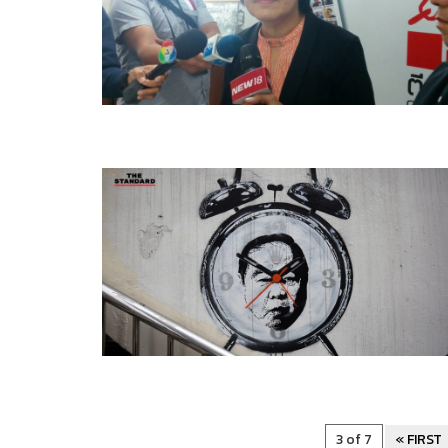
3 of 7
« FIRST