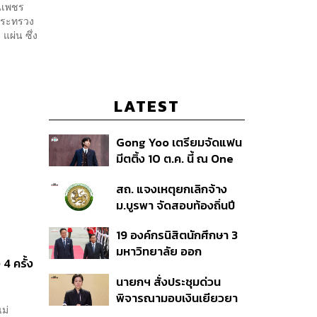
นเพชร
กระทรวง
แผ่น ซึ่ง
LATEST
Gong Yoo เตรียมจัดแฟน
มีตติ้ง 10 ต.ค. นี้ ณ One
Bangkok Forum
สถ. แจงเหตุยกเลิกจ้าง
ม.บูรพา จัดสอบท้องถิ่นปี
66
19 องค์กรนิสิตนักศึกษา 3
มหาวิทยาลัย ออก
4 ครั้ง
แถลงการณ์ร่วม ค้าน
นายกฯ สั่งประชุมด่วน
รัฐบาลต้อนรับ ‘มิน อ่อง
พิจารณามอบเงินเยียวยา
หล่าย’
ม่
เหตุยิงใน รร. เสียชีวิต 1