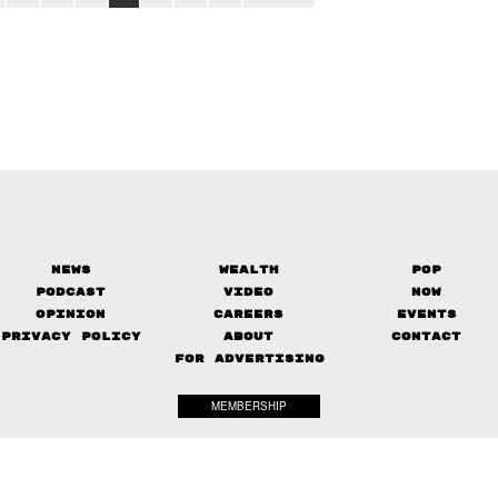
News
Wealth
Pop
Podcast
Video
Now
Opinion
Careers
Events
Privacy Policy
About
Contact
FOR ADVERTISING
MEMBERSHIP