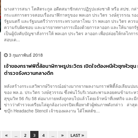
นางสาวรสนา โตสิตระกูล อดีตสมาชิกสภาปฏิรูปแห่งชาติ หรือ สปช. กล่
กระแสการตรวจสอบเรื่องนาฬิกาหรูของ พลเอก ประวิตร วงษ์สุวรรณ ร
รัฐมนตรี และรัฐมนตรีว่าการกระทรวงกลาโหม ว่า พลเอก ประวิตร ควร
ความรับผิดชอบ และมารยาททางการเมืองด้วยการลาออก และให้นายกรัฐม
เป็นผู้บังคับบัญชาสั่งการให้ พลเอก ประวิตร ลาออก เพื่อปล่อยให้กลไกก
สอบเด...
3 กุมภาพันธ์ 2018
เจ้าของกราฟฟิตี้ล้อนาฬิกาหรูประวิตร เปิดใจต้องหนีหัวซุกหัวซุน 
ตำรวจรังควานกลางดึก
หลังสร้างกระแสวิพากษ์วิจารณ์อย่างมากจากผลงานกราฟฟิตี้ล้อเลียนปม
ของ พล.อ. ประวิตร วงษ์สุวรรณ ซึ่งพ่นไว้บริเวณสะพานลอยคนข้ามระห
สุขุมวิท 56 กับ 58 ต่อมาภายหลังถูกลบไปแล้วโดยเจ้าหน้าที่เทศกิจ และม
ข่าวว่าตำรวจเตรียมไล่ดูกล้องวงจรปิดเพื่อหาตัวผู้พ่นภาพดังกล่าว ล่าสุด ผ
ซบุ๊ก Headache Stencil เจ้าของผลงาน ได้โพสต์ข...
«
...
2
3
4
...
»
LAST »