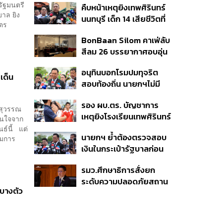
รัฐมนตรี
คืบหน้าเหตุยิงเทพศิรินทร์
ลบ. ทุพพลภาพ 7 แสนบาท
บาล ยิง
นนทบุรี เด็ก 14 เสียชีวิตที่
บาดเจ็บสาหัส 2 แสนบาท
วิตร
โรงพยาบาล สธ. ยืนยันครู
บาดเจ็บเล็กน้อย 1 แสน
BonBaan Silom คาเฟ่ลับ
เสียชีวิต 5 ราย เจ็บ 22
บาท
สีลม 26 บรรยากาศอบอุ่น
ราย
เหมือนบ้าน
อนุทินบอกโรมปมทุจริต
ะเด็น
สอบท้องถิ่น นายกฯไม่มี
หน้าที่ดู TOR แต่มีหน้าที่หา
รอง ผบ.ตร. บัญชาการ
คนผิดมาลงโทษ
สุวรรณ
เหตุยิงโรงเรียนเทพศิรินทร์
สนใจจาก
นนทบุรี สั่งค้นหา 2 รอบ
นธ์นี้ แต่
นายกฯ ย้ำต้องตรวจสอบ
ยืนยันไร้คนติดค้าง พบศพ
ามการ
เงินในกระเป๋ารัฐบาลก่อน
ปู่-ย่าที่บ้านพักผู้ก่อเหตุ
เคาะลุยไทยช่วยไทย พลัส
รมว.ศึกษาธิการสั่งยก
เฟส 2 หรือปรับเกณฑ์
ระดับความปลอดภัยสถาน
50:50 ยันเงินคงคลัง
นบางตัว
ศึกษาทั่วประเทศ ขอหยุด
รัฐบาลแข็งแรง
แชร์เพื่อระงับพฤติกรรม
เลียนแบบ หลังเหตุยิงใน