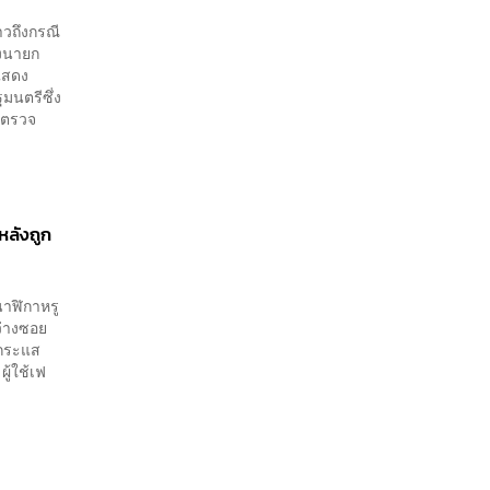
าวถึงกรณี
องนายก
แสดง
นตรีซึ่ง
ารตรวจ
หลังถูก
นาฬิกาหรู
ว่างซอย
ีกระแส
ู้ใช้เฟ