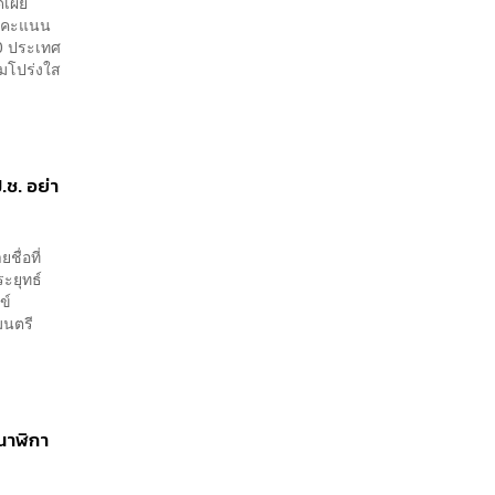
ดเผย
โรงเรียน
ากคะแนน
180 ประเทศ
มโปร่งใส
.ช. อย่า
ื่อที่
ะยุทธ์
ข์
มนตรี
์นาฬิกา