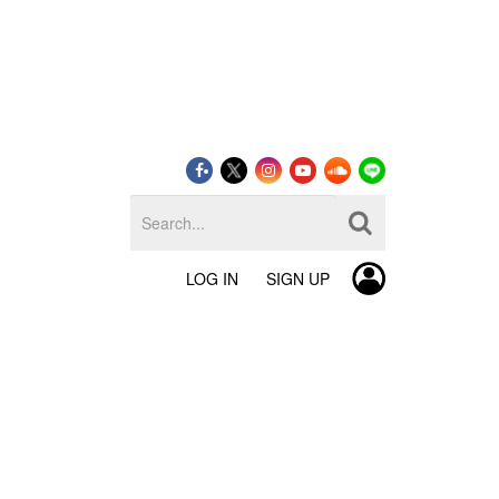
LOG IN
SIGN UP