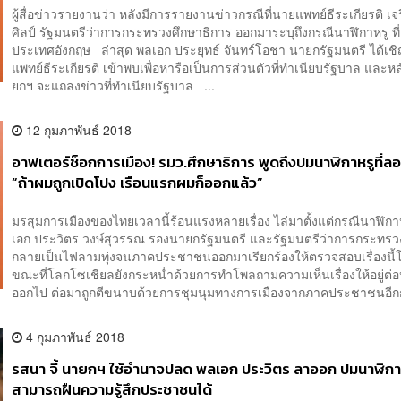
ผู้สื่อข่าวรายงานว่า หลังมีการรายงานข่าวกรณีที่นายแพทย์ธีระเกียรติ เ
ศิลป์ รัฐมนตรีว่าการกระทรวงศึกษาธิการ ออกมาระบุถึงกรณีนาฬิกาหรู ท
ประเทศอังกฤษ ล่าสุด พลเอก ประยุทธ์ จันทร์โอชา นายกรัฐมนตรี ได้เ
แพทย์ธีระเกียรติ เข้าพบเพื่อหารือเป็นการส่วนตัวที่ทำเนียบรัฐบาล และ
ยกฯ จะแถลงข่าวที่ทำเนียบรัฐบาล ...
12 กุมภาพันธ์ 2018
อาฟเตอร์ช็อกการเมือง! รมว.ศึกษาธิการ พูดถึงปมนาฬิกาหรูที่
“ถ้าผมถูกเปิดโปง เรือนแรกผมก็ออกแล้ว”
มรสุมการเมืองของไทยเวลานี้ร้อนแรงหลายเรื่อง ไล่มาตั้งแต่กรณีนาฬิก
เอก ประวิตร วงษ์สุวรรณ รองนายกรัฐมนตรี และรัฐมนตรีว่าการกระทร
กลายเป็นไฟลามทุ่งจนภาคประชาชนออกมาเรียกร้องให้ตรวจสอบเรื่องนี้โ
ขณะที่โลกโซเชียลยังกระหน่ำด้วยการทำโพลถามความเห็นเรื่องให้อยู่ต่อ
ออกไป ต่อมาถูกตีขนาบด้วยการชุมนุมทางการเมืองจากภาคประชาชนอีกกล
4 กุมภาพันธ์ 2018
รสนา จี้ นายกฯ ใช้อำนาจปลด พลเอก ประวิตร ลาออก ปมนาฬิกาหรู
สามารถฝืนความรู้สึกประชาชนได้