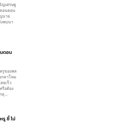
จริญเศรษฐ
ี่ลอนดอน
ชิญนาย
หลังพบนา
ลอนดอน
าหรูของพล
วงกลาโหม
ดยเร็ว
หรือต้อง
ุ...
 ชี้ ไม่